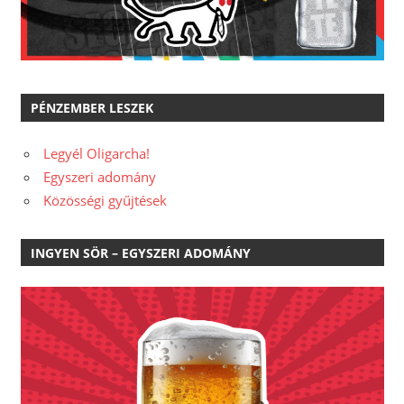
PÉNZEMBER LESZEK
Legyél Oligarcha!
Egyszeri adomány
Közösségi gyűjtések
INGYEN SÖR – EGYSZERI ADOMÁNY