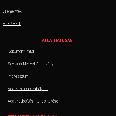
Események
MKKP HELP
ÁTLÁTHATÓSÁG
Dokumentumtár
Savköpő Menyét Alapítvány
Impresszum
Adatkezelési szabályzat
Adatmódosítás - törlés kérése