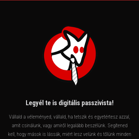
Legyél te is digitális passzivista!
Vállald a véleményed, vállald, ha tetszik és egyetértesz azzal,
amit csinálunk, vagy amiről legalább beszélünk. Segítened
kell, hogy mások is lássák, miért lesz velünk és tőlünk minden