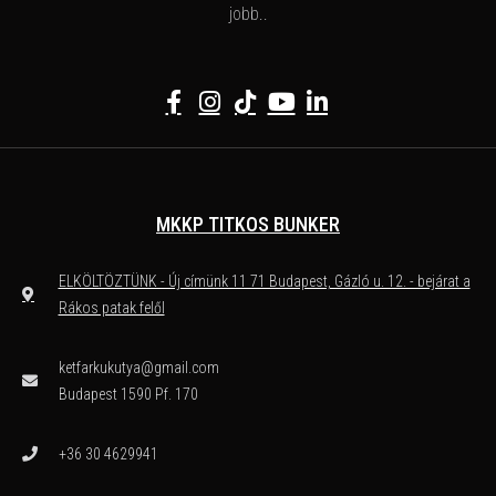
jobb..
MKKP TITKOS BUNKER
ELKÖLTÖZTÜNK - Új címünk 11 71 Budapest, Gázló u. 12. - bejárat a
Rákos patak felől
ketfarkukutya@gmail.com
Budapest 1590 Pf. 170
+36 30 4629941