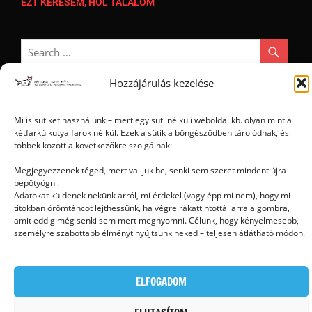
EZT KERESEM, HOL TALÁLOM
Hozzájárulás kezelése
Mi is sütiket használunk – mert egy süti nélküli weboldal kb. olyan mint a
Ⓒ 2006 - 2026 - Magyar Kétfarkú Kutya Párt - Minden jog fenntartva
kétfarkú kutya farok nélkül. Ezek a sütik a böngésződben tárolódnak, és
többek között a következőkre szolgálnak:
Megjegyezzenek téged, mert valljuk be, senki sem szeret mindent újra
bepötyögni.
Adatokat küldenek nekünk arról, mi érdekel (vagy épp mi nem), hogy mi
titokban örömtáncot lejthessünk, ha végre rákattintottál arra a gombra,
amit eddig még senki sem mert megnyomni. Célunk, hogy kényelmesebb,
személyre szabottabb élményt nyújtsunk neked – teljesen átlátható módon.
ELFOGADOM