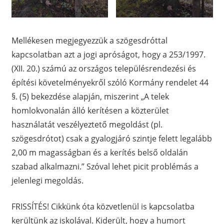
Mellékesen megjegyezzük a szögesdróttal
kapcsolatban azt a jogi apróságot, hogy a 253/1997.
(XII. 20.) számú az országos településrendezési és
építési követelményekről szóló Kormány rendelet 44
§. (5) bekezdése alapján, miszerint „A telek
homlokvonalán álló kerítésen a közterület
használatát veszélyeztető megoldást (pl.
szögesdrótot) csak a gyalogjáró szintje felett legalább
2,00 m magasságban és a kerítés belső oldalán
szabad alkalmazni.” Szóval lehet picit problémás a
jelenlegi megoldás.
FRISSÍTÉS! Cikkünk óta közvetlenül is kapcsolatba
kerültünk az iskolával. Kiderült, hogy a humort