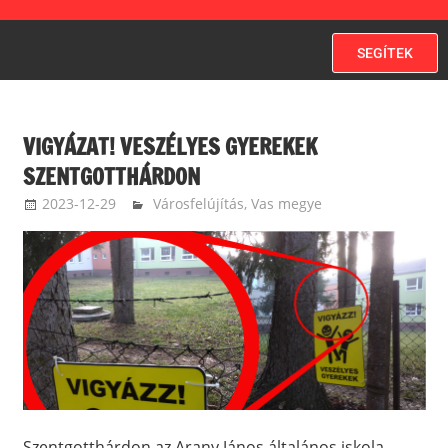
SEGÍTEK
VIGYÁZAT! VESZÉLYES GYEREKEK
SZENTGOTTHÁRDON
2023-12-29
zakotatamas
Városfelújítás
,
Vas megye
Szentgotthárdon az Arany János általános iskola