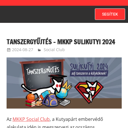
SEGÍTEK
TANSZERGYŰJTÉS – MKKP SULIKUTYI 2024
2024-08-27
langdavid
Social Club
Az
MKKP Social Club
, a Kutyapárt embervédő
alakulata idén is megszervezi az országos