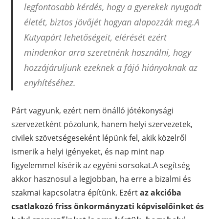
legfontosabb kérdés, hogy a gyerekek nyugodt
életét, biztos jövőjét hogyan alapozzák meg.A
Kutyapárt lehetőségeit, elérését ezért
mindenkor arra szeretnénk használni, hogy
hozzájáruljunk ezeknek a fájó hiányoknak az
enyhítéséhez.
Párt vagyunk, ezért nem önálló jótékonysági
szervezetként pózolunk, hanem helyi szervezetek,
civilek szövetségeseként lépünk fel, akik közelről
ismerik a helyi igényeket, és nap mint nap
figyelemmel kísérik az egyéni sorsokat.A segítség
akkor hasznosul a legjobban, ha erre a bizalmi és
szakmai kapcsolatra építünk. Ezért
az akcióba
csatlakozó friss önkormányzati képviselőinket és