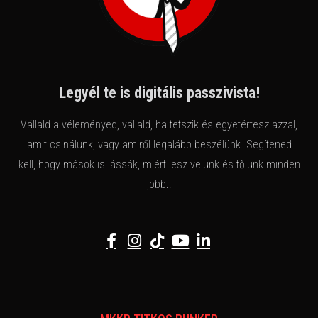
Legyél te is digitális passzivista!
Vállald a véleményed, vállald, ha tetszik és egyetértesz azzal,
amit csinálunk, vagy amiről legalább beszélünk. Segítened
kell, hogy mások is lássák, miért lesz velünk és tőlünk minden
jobb..