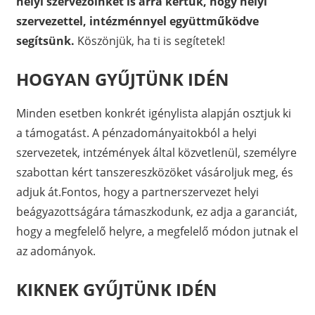
helyi szervezőinket is arra kértük, hogy helyi
szervezettel, intézménnyel együttműködve
segítsünk.
Köszönjük, ha ti is segítetek!
HOGYAN GYŰJTÜNK IDÉN
Minden esetben konkrét igénylista alapján osztjuk ki
a támogatást. A pénzadományaitokból a helyi
szervezetek, intzémények által közvetlenül, személyre
szabottan kért tanszereszközöket vásároljuk meg, és
adjuk át.Fontos, hogy a partnerszervezet helyi
beágyazottságára támaszkodunk, ez adja a garanciát,
hogy a megfelelő helyre, a megfelelő módon jutnak el
az adományok.
KIKNEK GYŰJTÜNK IDÉN