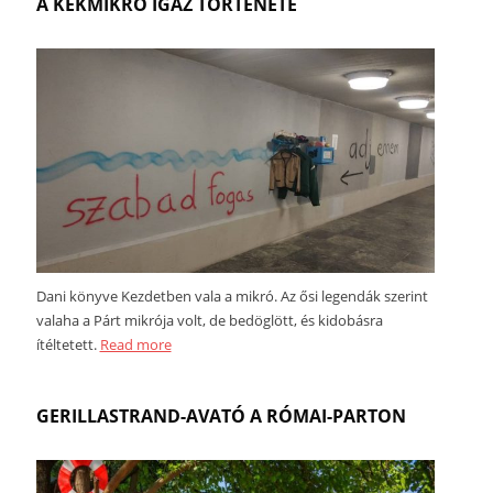
A KÉKMIKRÓ IGAZ TÖRTÉNETE
Dani könyve Kezdetben vala a mikró. Az ősi legendák szerint
valaha a Párt mikrója volt, de bedöglött, és kidobásra
ítéltetett.
Read more
GERILLASTRAND-AVATÓ A RÓMAI-PARTON