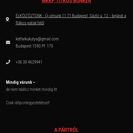
MKKP TITKOS BUNKER
ELKÖLTÖZTÜNK - Új címünk 11 71 Budapest, Gázló u. 12. - bejárat a
Rákos patak felől
ketfarkukutya@gmail.com
Budapest 1590 Pf. 170
+36 30 4629941
Mindig várunk –
de nem találsz minket mindig itt.
Csak időpontegyeztetéssel!
A PÁRTRÓL