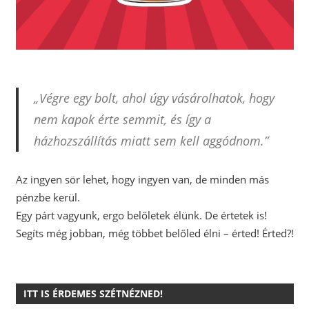
„Végre egy bolt, ahol úgy vásárolhatok, hogy
nem kapok érte semmit, és így a
házhozszállítás miatt sem kell aggódnom.”
Az ingyen sör lehet, hogy ingyen van, de minden más
pénzbe kerül.
Egy párt vagyunk, ergo belőletek élünk. De értetek is!
Segíts még jobban, még többet belőled élni – érted! Érted?!
ITT IS ÉRDEMES SZÉTNÉZNED!