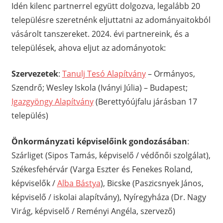
Idén kilenc partnerrel együtt dolgozva, legalább 20
településre szeretnénk eljuttatni az adományaitokból
vásárolt tanszereket. 2024. évi partnereink, és a
települések, ahova eljut az adományotok:
Szervezetek
:
Tanulj Tesó Alapítvány
– Ormányos,
Szendrő; Wesley Iskola (Iványi Júlia) – Budapest;
Igazgyöngy Alapítvány
(Berettyóújfalu járásban 17
település)
Önkormányzati képviselőink gondozásában
:
Szárliget (Sipos Tamás, képviselő / védőnői szolgálat),
Székesfehérvár (Varga Eszter és Fenekes Roland,
képviselők /
Alba Bástya
), Bicske (Paszicsnyek János,
képviselő / iskolai alapítvány), Nyíregyháza (Dr. Nagy
Virág, képviselő / Reményi Angéla, szervező)