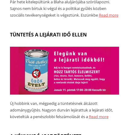
Pár hete kitelepültünk a Blaha aluljárójába szórólapozni.
Sajnos nem bírtuk ki végül és a politikai gyűlés közben
szociális tevékenységeket is végeztünk. Eszünkbe
Read more
TÜNTETÉS A LEJÁRATI IDŐ ELLEN
Új hobbink van, mégpedig a tüntetésnek álcázott
adománygyűjtés. Nagyon durván lejárattuk a lejárati időt,
követeltük a penészlobbi felszámolását és a
Read more