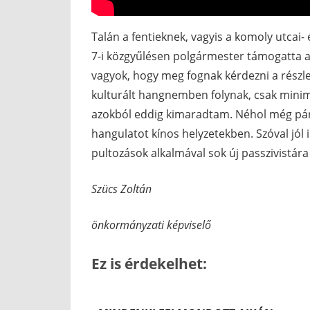
Talán a fentieknek, vagyis a komoly utcai
7-i közgyűlésen polgármester támogatta az
vagyok, hogy meg fognak kérdezni a részle
kulturált hangnemben folynak, csak minimál
azokból eddig kimaradtam. Néhol még pár v
hangulatot kínos helyzetekben. Szóval jól i
pultozások alkalmával sok új passzivistára
Szücs Zoltán
önkormányzati képviselő
Ez is érdekelhet: