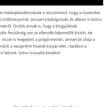
- és médiajelenlétünknek is köszönhető, hogy a november
 indítványomat. Januárra kidolgozzák, és abban is biztos
tekről. Örülök annak is, hogy a közgyűlések
is feszültség van az ellenzéki képviselők között, de
iccet is megejtett a polgármester, amivel jól oldja a
ndult a veszprémi hivatali kutyás élet, ráadásul a
 is leltünk. Soha rosszabb kezdést!