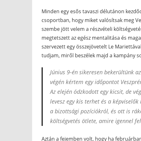
Minden egy esős tavaszi délutánon kezdődö
csoportban, hogy miket valósítsak meg Ve
szembe jött velem a részvételi költségveté
megtetszett az egész mentalitása és maga
szervezett egy összejövetelt Le Mariettáva
tudjam, miről beszélek majd a kampány s
Június 9-én sikeresen bekerültünk a
végén kértem egy időpontot Veszpré
Az elején ódzkodott egy kicsit, de vé
levesz egy kis terhet és a képviselő
a bizottsági pozíciókról, és ott is r
költségvetés ötlete, amire igennel fel
Aztán a fejemben volt, hogy ha februárban