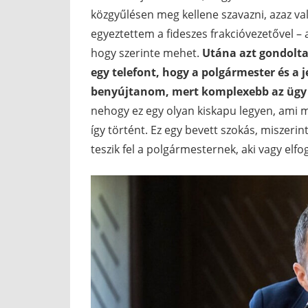
közgyűlésen meg kellene szavazni, azaz va
egyeztettem a fideszes frakcióvezetővel – a
hogy szerinte mehet.
Utána azt gondolta
egy telefont, hogy a polgármester és a 
benyújtanom, mert komplexebb az ügy és
nehogy ez egy olyan kiskapu legyen, ami m
így történt. Ez egy bevett szokás, miszeri
teszik fel a polgármesternek, aki vagy elf