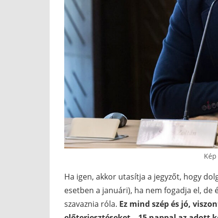
Kép 
Ha igen, akkor utasítja a jegyzőt, hogy dol
esetben a januári), ha nem fogadja el, de 
szavaznia róla.
Ez mind szép és jó, viszo
előterjesztéseket – 15 nappal az adott k