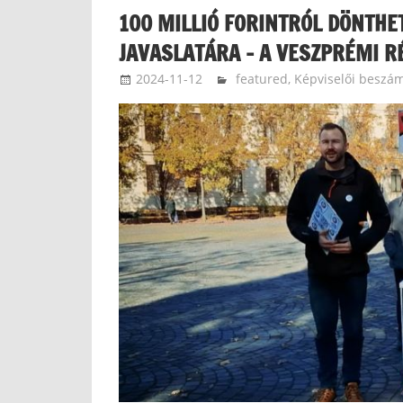
100 MILLIÓ FORINTRÓL DÖNTHE
JAVASLATÁRA – A VESZPRÉMI R
2024-11-12
langdavid
featured
,
Képviselői beszá