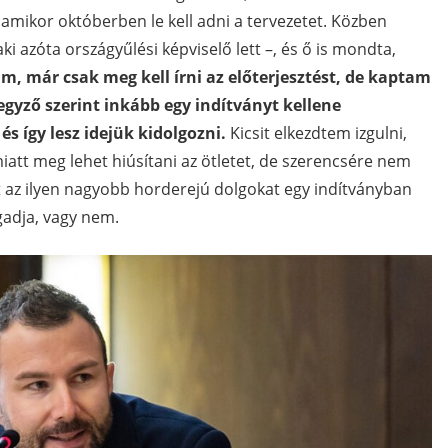
lamikor októberben le kell adni a tervezetet. Közben
ki azóta országyűlési képviselő lett –, és ő is mondta,
m, már csak meg kell írni az előterjesztést, de kaptam
jegyző szerint inkább egy indítványt kellene
 így lesz idejük kidolgozni.
Kicsit elkezdtem izgulni,
iatt meg lehet hiúsítani az ötletet, de szerencsére nem
nt az ilyen nagyobb horderejú dolgokat egy indítványban
ogadja, vagy nem.