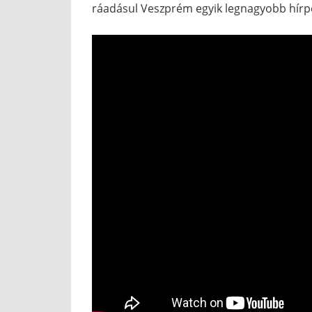
ráadásul Veszprém egyik legnagyobb hírpo