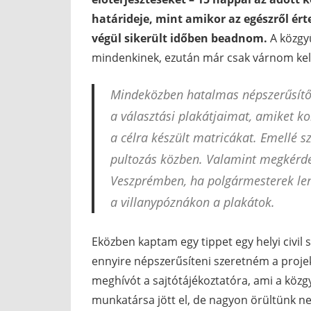
határideje, mint amikor az egészről ért
végül sikerült időben beadnom.
A közgyű
mindenkinek, ezután már csak várnom kell
Mindeközben hatalmas népszerűsítő 
a választási plakátjaimat, amiket k
a célra készült matricákat. Emellé s
pultozás közben. Valamint megkérde
Veszprémben, ha polgármesterek lenn
a villanypóznákon a plakátok.
Eközben kaptam egy tippet egy helyi civil 
ennyire népszerűsíteni szeretném a proje
meghívót a sajtótájékoztatóra, ami a közgy
munkatársa jött el, de nagyon örültünk nek