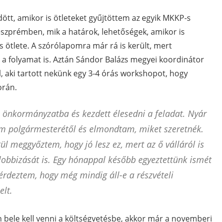
tt, amikor is ötleteket gyűjtöttem az egyik MKKP-s
szprémben, mik a határok, lehetőségek, amikor is
s ötlete. A szórólapomra már rá is került, mert
 a folyamat is. Aztán Sándor Balázs megyei koordinátor
l, aki tartott nekünk egy 3-4 órás workshopot, hogy
orán.
z önkormányzatba és kezdett élesedni a feladat. Nyár
m polgármesterétől és elmondtam, miket szeretnék.
gül meggyőztem, hogy jó lesz ez, mert az ő válláról is
k lobbizását is. Egy hónappal később egyeztettünk ismét
ákérdeztem, hogy még mindig áll-e a részvételi
elt.
 bele kell venni a költségvetésbe, akkor már a novemberi