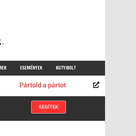
MKKP
REK
ESEMÉNYEK
KUTYIBOLT
Pártold a pártot
SEGÍTEK