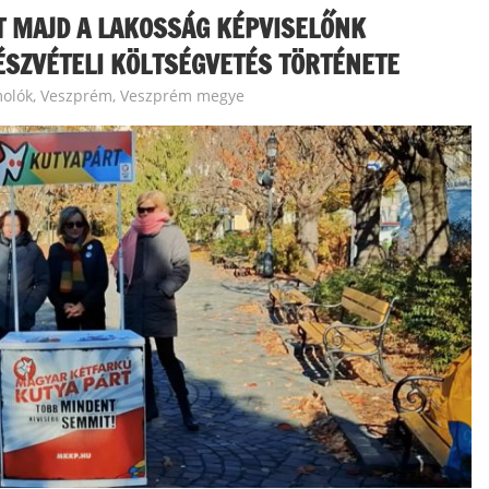
T MAJD A LAKOSSÁG KÉPVISELŐNK
ÉSZVÉTELI KÖLTSÉGVETÉS TÖRTÉNETE
molók
,
Veszprém
,
Veszprém megye