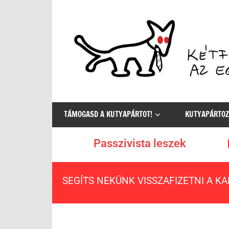
Az
egyetlen
TÁMOGASD A KUTYAPÁRTOT!
KUTYAPÁRTOZ
értelmes
választás
Passzivista leszek
SEGÍTS NEKÜNK VISSZAFIZETNI A K