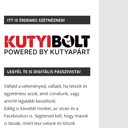
ITT IS ÉRDEMES SZÉTNÉZNED!
LEGYÉL TE IS DIGITÁLIS PASSZIVISTA!
Vállald a véleményed, vállald, ha tetszik és
egyetértesz azzal, amit csinálunk, vagy
amiről legalább beszélünk.
Eddig is követtél minket, az utcán és a
Facebookon is.
Segítened kell, hogy mások
is lássák, miért lesz velünk és tőlünk