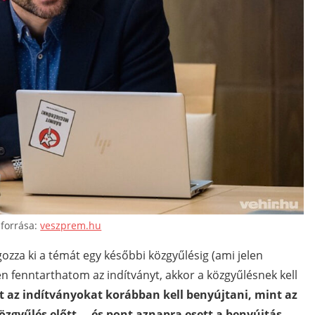
forrása:
veszprem.hu
gozza ki a témát egy későbbi közgyűlésig (ami jelen
én fenntarthatom az indítványt, akkor a közgyűlésnek kell
nt az indítványokat korábban kell benyújtani, mint az
özgyűlés előtt –, és pont aznapra esett a benyújtás