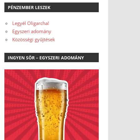
PÉNZEMBER LESZEK
Legyél Oligarcha!
Egyszeri adomány
Közösségi gyűjtések
INGYEN SÖR – EGYSZERI ADOMÁNY