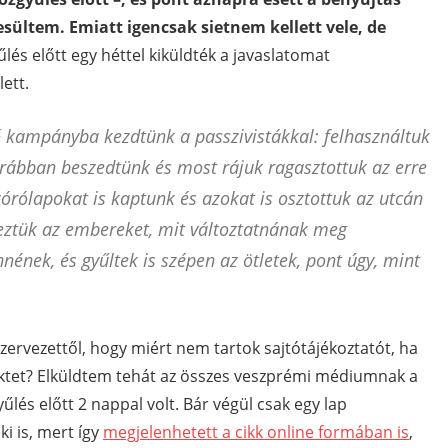
esültem. Emiatt igencsak sietnem kellett vele, de
lés előtt egy héttel kiküldték a javaslatomat
ett.
kampányba kezdtünk a passzivistákkal: felhasználtuk
orábban beszedtünk és most rájuk ragasztottuk az erre
zórólapokat is kaptunk és azokat is osztottuk az utcán
ztük az embereket, mit változtatnának meg
ének, és gyűltek is szépen az ötletek, pont úgy, mint
szervezettől, hogy miért nem tartok sajtótájékoztatót, ha
ktet? Elküldtem tehát az összes veszprémi médiumnak a
űlés előtt 2 nappal volt. Bár végül csak egy lap
i is, mert így
megjelenhetett a cikk online formában is
,