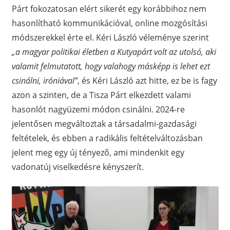
Párt fokozatosan elért sikerét egy korábbihoz nem
hasonlítható kommunikációval, online mozgósítási
módszerekkel érte el. Kéri László véleménye szerint
„a magyar politikai életben a Kutyapárt volt az utolsó, aki
valamit felmutatott, hogy valahogy másképp is lehet ezt
csinálni, iróniával”
, és Kéri László azt hitte, ez be is fagy
azon a szinten, de a Tisza Párt elkezdett valami
hasonlót nagyüzemi módon csinálni. 2024-re
jelentősen megváltoztak a társadalmi-gazdasági
feltételek, és ebben a radikális feltételváltozásban
jelent meg egy új tényező, ami mindenkit egy
vadonatúj viselkedésre kényszerít.