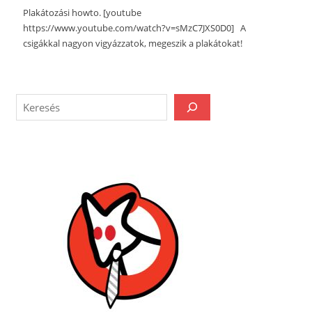
Plakátozási howto. [youtube
https://www.youtube.com/watch?v=sMzC7JXS0D0] A
csigákkal nagyon vigyázzatok, megeszik a plakátokat!