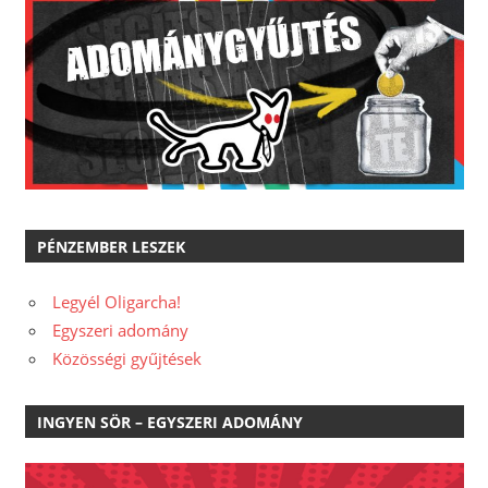
PÉNZEMBER LESZEK
Legyél Oligarcha!
Egyszeri adomány
Közösségi gyűjtések
INGYEN SÖR – EGYSZERI ADOMÁNY