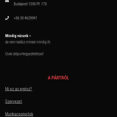
Budapest 1590 Pf. 170
+36 30 4629941
Mindig várunk –
de nem találsz minket mindig itt.
Csak időpontegyeztetéssel!
A PÁRTRÓL
Mi ez az egész?
Szervezet
Munkacsoportok