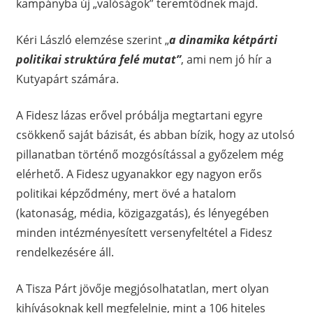
kampányba új „valóságok” teremtődnek majd.
Kéri László elemzése szerint „
a dinamika kétpárti
politikai struktúra felé mutat”
, ami nem jó hír a
Kutyapárt számára.
A Fidesz lázas erővel próbálja megtartani egyre
csökkenő saját bázisát, és abban bízik, hogy az utolsó
pillanatban történő mozgósítással a győzelem még
elérhető. A Fidesz ugyanakkor egy nagyon erős
politikai képződmény, mert övé a hatalom
(katonaság, média, közigazgatás), és lényegében
minden intézményesített versenyfeltétel a Fidesz
rendelkezésére áll.
A Tisza Párt jövője megjósolhatatlan, mert olyan
kihívásoknak kell megfelelnie, mint a 106 hiteles