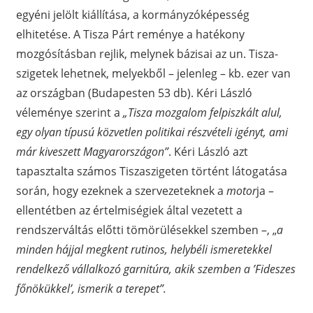
egyéni jelölt kiállítása, a kormányzóképesség
elhitetése. A Tisza Párt reménye a hatékony
mozgósításban rejlik, melynek bázisai az un. Tisza-
szigetek lehetnek, melyekből – jelenleg – kb. ezer van
az országban (Budapesten 53 db). Kéri László
véleménye szerint a
„Tisza mozgalom felpiszkált alul,
egy olyan típusú közvetlen politikai részvételi igényt, ami
már kiveszett Magyarországon”
. Kéri László azt
tapasztalta számos Tiszaszigeten történt látogatása
során, hogy ezeknek a szervezeteknek a
motor
ja –
ellentétben az értelmiségiek által vezetett a
rendszerváltás előtti tömörülésekkel szemben –, „
a
minden hájjal megkent rutinos, helybéli ismeretekkel
rendelkező vállalkozó garnitúra, akik szemben a ’Fideszes
főnökükkel’, ismerik a terepet”.