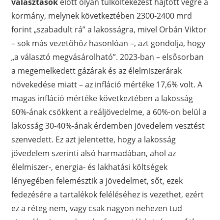
választások
előtt olyan túlköltekezést hajtott végre a
kormány, melynek következtében 2300-2400 mrd
forint „szabadult rá” a lakosságra, mivel Orbán Viktor
– sok más vezetőhöz hasonlóan –, azt gondolja, hogy
„a választó megvásárolható”. 2023-ban – elsősorban
a megemelkedett gázárak és az élelmiszerárak
növekedése miatt – az infláció mértéke 17,6% volt. A
magas infláció mértéke következtében a lakosság
60%-ának csökkent a reáljövedelme, a 60%-on belül a
lakosság 30-40%-ának érdemben jövedelem vesztést
szenvedett. Ez azt jelentette, hogy a lakosság
jövedelem szerinti alsó harmadában, ahol az
élelmiszer-, energia- és lakhatási költségek
lényegében felemésztik a jövedelmet, sőt, ezek
fedezésére a tartalékok feléléséhez is vezethet, ezért
ez a réteg nem, vagy csak nagyon nehezen tud