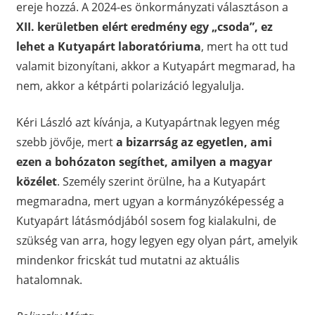
ereje hozzá. A 2024-es önkormányzati választáson a
XII. kerületben elért eredmény egy „csoda”, ez
lehet a Kutyapárt laboratóriuma
, mert ha ott tud
valamit bizonyítani, akkor a Kutyapárt megmarad, ha
nem, akkor a kétpárti polarizáció legyalulja.
Kéri László azt kívánja, a Kutyapártnak legyen még
szebb jövője, mert
a bizarrság az egyetlen, ami
ezen a bohózaton segíthet, amilyen a magyar
közélet
. Személy szerint örülne, ha a Kutyapárt
megmaradna, mert ugyan a kormányzóképesség a
Kutyapárt látásmódjából sosem fog kialakulni, de
szükség van arra, hogy legyen egy olyan párt, amelyik
mindenkor fricskát tud mutatni az aktuális
hatalomnak.