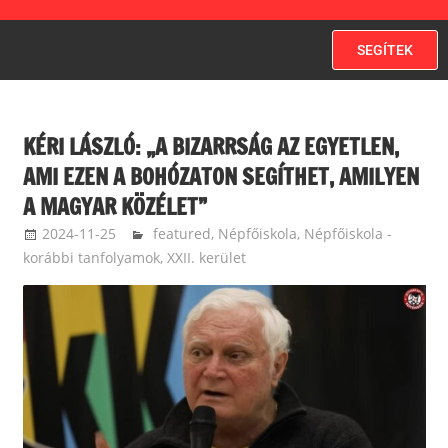
SEGÍTEK
KÉRI LÁSZLÓ: „A BIZARRSÁG AZ EGYETLEN,
AMI EZEN A BOHÓZATON SEGÍTHET, AMILYEN
A MAGYAR KÖZÉLET”
2024-11-25
langdavid
featured
,
Népfőiskola
,
Népfőiskola -
korábbi tanfolyamok
,
XXII. kerület