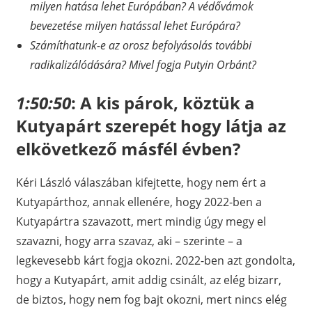
milyen hatása lehet Európában? A védővámok
bevezetése milyen hatással lehet Európára?
Számíthatunk-e az orosz befolyásolás további
radikalizálódására? Mivel fogja Putyin Orbánt?
1:50:50
:
A kis párok, köztük a
Kutyapárt szerepét hogy látja az
elkövetkező másfél évben?
Kéri László válaszában kifejtette, hogy nem ért a
Kutyapárthoz, annak ellenére, hogy 2022-ben a
Kutyapártra szavazott, mert mindig úgy megy el
szavazni, hogy arra szavaz, aki – szerinte – a
legkevesebb kárt fogja okozni. 2022-ben azt gondolta,
hogy a Kutyapárt, amit addig csinált, az elég bizarr,
de biztos, hogy nem fog bajt okozni, mert nincs elég