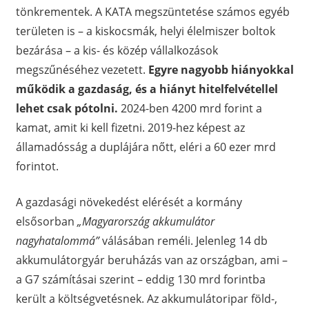
tönkrementek. A KATA megszüntetése számos egyéb
területen is – a kiskocsmák, helyi élelmiszer boltok
bezárása – a kis- és közép vállalkozások
megszűnéséhez vezetett.
Egyre nagyobb hiányokkal
működik a gazdaság, és a hiányt hitelfelvétellel
lehet csak pótolni.
2024-ben 4200 mrd forint a
kamat, amit ki kell fizetni. 2019-hez képest az
államadósság a duplájára nőtt, eléri a 60 ezer mrd
forintot.
A gazdasági növekedést elérését a kormány
elsősorban
„Magyarország akkumulátor
nagyhatalommá”
válásában reméli. Jelenleg 14 db
akkumulátorgyár beruházás van az országban, ami –
a G7 számításai szerint – eddig 130 mrd forintba
került a költségvetésnek. Az akkumulátoripar föld-,