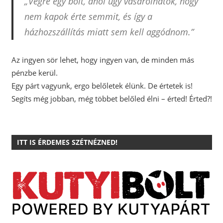
„Végre egy bolt, ahol úgy vásárolhatok, hogy
nem kapok érte semmit, és így a
házhozszállítás miatt sem kell aggódnom.”
Az ingyen sör lehet, hogy ingyen van, de minden más
pénzbe kerül.
Egy párt vagyunk, ergo belőletek élünk. De értetek is!
Segíts még jobban, még többet belőled élni – érted! Érted?!
ITT IS ÉRDEMES SZÉTNÉZNED!