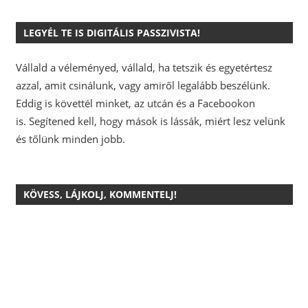
LEGYÉL TE IS DIGITÁLIS PASSZIVISTA!
Vállald a véleményed, vállald, ha tetszik és egyetértesz
azzal, amit csinálunk, vagy amiről legalább beszélünk.
Eddig is követtél minket, az utcán és a Facebookon
is.
Segítened kell, hogy mások is lássák, miért lesz velünk
és tőlünk minden jobb.
KÖVESS, LÁJKOLJ, KOMMENTELJ!