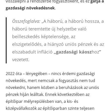
visszalépni a rendszerbe fogyasztóként, és ez
gátja a
gazdasági növekedésnek
.
Összefoglalva:
„A háború, a háború hossza, a
háború teremtette új helyzetbe való
beilleszkedés képtelensége, az
elszigetelődés, a hiányzó uniós pénzek és az
elszabadult infláció
„gazdasági káosz
hoz
”
vezetett.
2022 óta – lényegében – nincs érdemi gazdasági
növekedés, mert nemcsak a fogyasztás nem tud
növekedni, hanem közben a beruházások az uniós
pénzek híján leálltak. Ennek következtében az
építőipar mélyrepülésben van, a kis- és
középvállalkozók az építőiparban szinte teljesen