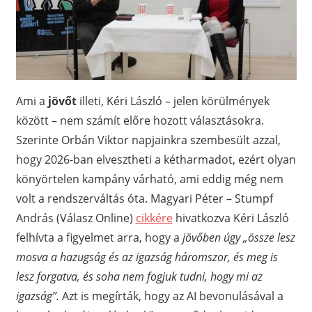
Ami a
jövőt
illeti, Kéri László – jelen körülmények
között – nem számít előre hozott választásokra.
Szerinte Orbán Viktor napjainkra szembesült azzal,
hogy 2026-ban elvesztheti a kétharmadot, ezért olyan
könyörtelen kampány várható, ami eddig még nem
volt a rendszerváltás óta. Magyari Péter – Stumpf
András (Válasz Online)
cikkére
hivatkozva Kéri László
felhívta a figyelmet arra, hogy a
jövőben úgy „össze lesz
mosva a hazugság és az igazság háromszor, és meg is
lesz forgatva, és soha nem fogjuk tudni, hogy mi az
igazság”.
Azt is megírták, hogy az AI bevonulásával a