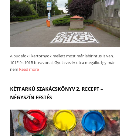
A budafoki ikertornyok mellett most már labirintus is van.
101E és 101B buszvonal, Gyula vezér utca megálló. Így már
nem
Read more
KÉTFARKÚ SZAKÁCSKÖNYV 2. RECEPT –
NÉGYSZÍN FESTÉS