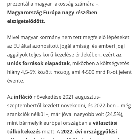
prezentál a magyar lakosság számára –,
Magyarország Európa nagy részében
elszigetelődött
.
Mivel magyar kormány nem tett megfelelő lépéseket
az EU által azonosított jogállamisági és emberi jogi
aggályok teljes körű kezelése érdekében, ezért
az
uniós források elapadtak
, miközben a költségvetési
hiány 4,5-5% között mozog, ami 4-500 mrd Ft-ot jelent
évente.
Az
infláció
növekedése 2021 augusztus-
szeptembertől kezdett növekedni, és 2022-ben – még
szankciók nélkül –, már jóval nagyobb volt (24,5%),
mint bármelyik európai országban a
választási
túlköltekezés
miatt. A
2022. évi országgyűlési