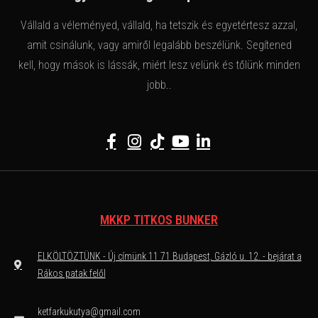
Vállald a véleményed, vállald, ha tetszik és egyetértesz azzal,
amit csinálunk, vagy amiről legalább beszélünk. Segítened
kell, hogy mások is lássák, miért lesz velünk és tőlünk minden
jobb..
MKKP TITKOS BUNKER
ELKÖLTÖZTÜNK - Új címünk 11 71 Budapest, Gázló u. 12. - bejárat a
Rákos patak felől
ketfarkukutya@gmail.com