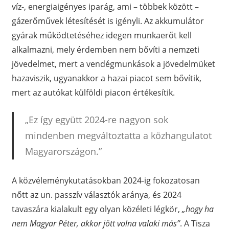
víz-, energiaigényes iparág, ami – többek között –
gázerőművek létesítését is igényli. Az akkumulátor
gyárak működtetéséhez idegen munkaerőt kell
alkalmazni, mely érdemben nem bővíti a nemzeti
jövedelmet, mert a vendégmunkások a jövedelmüket
hazaviszik, ugyanakkor a hazai piacot sem bővítik,
mert az autókat külföldi piacon értékesítik.
„Ez így együtt 2024-re nagyon sok
mindenben megváltoztatta a közhangulatot
Magyarországon.”
A közvéleménykutatásokban 2024-ig fokozatosan
nőtt az un. passzív választók aránya, és 2024
tavaszára kialakult egy olyan közéleti légkör,
„hogy ha
nem Magyar Péter, akkor jött volna valaki más”
. A Tisza