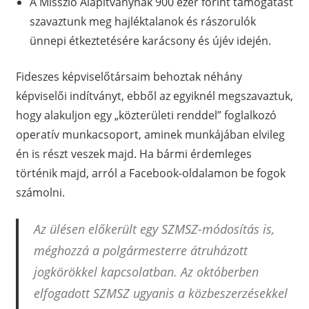
A Misszió Alapítványnak 900 ezer forint támogatást
szavaztunk meg hajléktalanok és rászorulók
ünnepi étkeztetésére karácsony és újév idején.
Fideszes képviselőtársaim behoztak néhány
képviselői indítványt, ebből az egyiknél megszavaztuk,
hogy alakuljon egy „közterületi renddel” foglalkozó
operatív munkacsoport, aminek munkájában elvileg
én is részt veszek majd. Ha bármi érdemleges
történik majd, arról a Facebook-oldalamon be fogok
számolni.
Az ülésen előkerült egy SZMSZ-módosítás is,
méghozzá a polgármesterre átruházott
jogkörökkel kapcsolatban. Az októberben
elfogadott SZMSZ ugyanis a közbeszerzésekkel