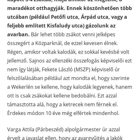
maradékot otthagyják. Ennek köszönhetően több
utcában (például Petőfi utca, Árpád utca, vagy a
feljebb említett Kisfaludy utca) gázolunk az
avarban.
Bár lehet több zsákot venni jelképes
összegért a Közparknál, de ezzel kevesen élnek.
Régen, amikor voltak kalodák, ez sokkal kevésbé volt
jellemző. Sajnos az ellenzéki összefogás képviselői ezt
nem így látják, Fekete László (MSZP) képviselő úr
felszólalásában például azt mondta el, hogy szerinte
a Wekerlén se kellene, hogy kalodák legyenek, hanem
ott is csak zsákokat kellene bedobálni. Ezt azzal
támasztotta alá, hogy a ketrecek nem férnek el.
Érdekes módon 10 éve még elfértek mindenhol.
Varga Attila (Párbeszéd) alpolgármester úr azzal
érvelt a javaslat ellen, hogy az avargyűjtés a lakók