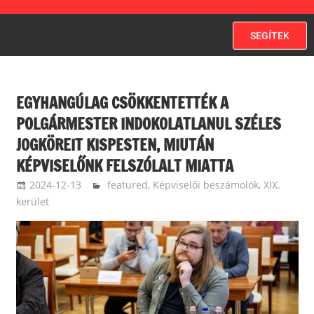
SEGÍTEK
EGYHANGÚLAG CSÖKKENTETTÉK A
POLGÁRMESTER INDOKOLATLANUL SZÉLES
JOGKÖREIT KISPESTEN, MIUTÁN
KÉPVISELŐNK FELSZÓLALT MIATTA
2024-12-13
langdavid
featured
,
Képviselői beszámolók
,
XIX.
kerület