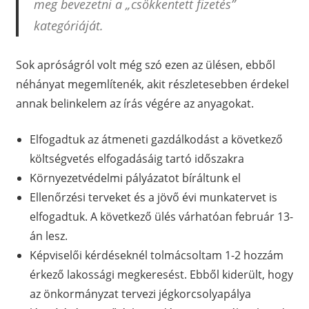
meg bevezetni a „csökkentett fizetés”
kategóriáját.
Sok apróságról volt még szó ezen az ülésen, ebből
néhányat megemlítenék, akit részletesebben érdekel
annak belinkelem az írás végére az anyagokat.
Elfogadtuk az átmeneti gazdálkodást a következő
költségvetés elfogadásáig tartó időszakra
Környezetvédelmi pályázatot bíráltunk el
Ellenőrzési terveket és a jövő évi munkatervet is
elfogadtuk. A következő ülés várhatóan február 13-
án lesz.
Képviselői kérdéseknél tolmácsoltam 1-2 hozzám
érkező lakossági megkeresést. Ebből kiderült, hogy
az önkormányzat tervezi jégkorcsolyapálya