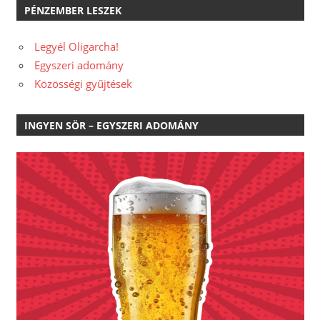
PÉNZEMBER LESZEK
Legyél Oligarcha!
Egyszeri adomány
Közösségi gyűjtések
INGYEN SÖR – EGYSZERI ADOMÁNY