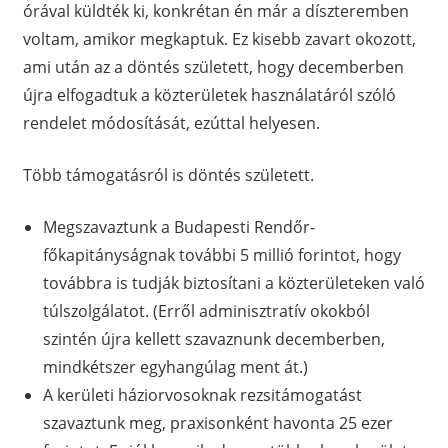
órával küldték ki, konkrétan én már a díszteremben
voltam, amikor megkaptuk. Ez kisebb zavart okozott,
ami után az a döntés született, hogy decemberben
újra elfogadtuk a közterületek használatáról szóló
rendelet módosítását, ezúttal helyesen.
Több támogatásról is döntés született.
Megszavaztunk a Budapesti Rendőr-
főkapitányságnak további 5 millió forintot, hogy
továbbra is tudják biztosítani a közterületeken való
túlszolgálatot. (Erről adminisztratív okokból
szintén újra kellett szavaznunk decemberben,
mindkétszer egyhangúlag ment át.)
A kerületi háziorvosoknak rezsitámogatást
szavaztunk meg, praxisonként havonta 25 ezer