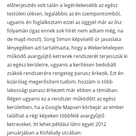
előterjesztés volt talán a legérdekesebb az egész
testületi ülésen, legalábbis az én szempontomból,
ugyanis én foglalkoztam ezzel az üggyel már az ősz
folyamán (igaz ennek sok hírét nem adtam még, na
de majd most!). Song Simon képviselő úr javaslata
lényegében azt tartalmazta, hogy a Wekerletelepen
működő avargyűjtő ketrecek rendszerét terjesszük ki
az egész kerületre, ugyanis a kerítésen bedobált
zsákok rendszerére rengeteg panasz érkezik. Ezt én
kizárólag megerősíteni tudom, hozzám is több
lakossági panasz érkezett már ebben a témában.
Régen ugyanis ez a rendszer működött az egész
kerületben, ha a Google Mapsen körbejár az ember
találhat a régi képeken többfelé avargyűjtő
ketreceket. Itt lehet például látni egyet 2012
januárjában a Kisfaludy utcában: