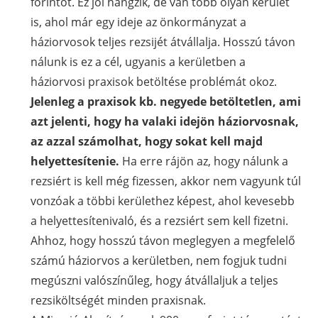
forintot. Ez jól hangzik, de van több olyan kerület
is, ahol már egy ideje az önkormányzat a
háziorvosok teljes rezsijét átvállalja. Hosszú távon
nálunk is ez a cél, ugyanis a kerületben a
háziorvosi praxisok betöltése problémát okoz.
Jelenleg a praxisok kb. negyede betöltetlen, ami
azt jelenti, hogy ha valaki idejön háziorvosnak,
az azzal számolhat, hogy sokat kell majd
helyettesítenie.
Ha erre rájön az, hogy nálunk a
rezsiért is kell még fizessen, akkor nem vagyunk túl
vonzóak a többi kerülethez képest, ahol kevesebb
a helyettesítenivaló, és a rezsiért sem kell fizetni.
Ahhoz, hogy hosszú távon meglegyen a megfelelő
számú háziorvos a kerületben, nem fogjuk tudni
megúszni valószínűleg, hogy átvállaljuk a teljes
rezsiköltségét minden praxisnak.