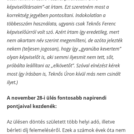
képviselőtársaim”-at írtam. Ezt szeretném most a
korrektség jegyében pontosítani. Indokolatlan a
többesszám használata, ugyanis csak Teknős Ferenc
képviselőúrról volt szó. Azért írtam így eredetileg, mert
nem akartam név szerint megemlíteni, de azóta jelezték
nekem (teljesen jogosan), hogy így „gyanúba kevertem”
olyan képviselőt is, aki semmi ilyesmit nem tett, sőt,
próbálta leállítani az „elkövetőt”. Szóval elnézést kérek
most így írásban is, Teknős Úron kívül más nem csinált
ilyet.)
A november 28-i ülés fontosabb napirendi
pontjaival kezdenék:
Az ülésen döntés született több helyi adó, illetve
bérleti díj felemeléséről. Ezek a számok évek óta nem