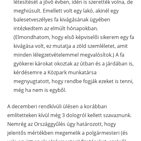
létesítését a jövő évben, idén is szerették volna, de
meghiúsult. Emellett volt egy lakó, akinél egy
balesetveszélyes fa kivágásának ügyében
intézkedtem az elmúlt hónapokban.
(Elmondhatom, hogy első képviselői sikerem egy fa
kivágása volt, ez mutatja a zöld szemléletet, amit
minden lélegzetvételemmel megvalósítok.) A fa
gyökerei károkat okoztak az útban és a járdában is,
kérdésemre a Közpark munkatársa
megnyugtatott, hogy rendbe fogják ezeket is tenni,
még ha nem is egyből.
A decemberi rendkívüli ülésen a korábban
említetteken kívül még 3 dologról kellett szavaznunk.
Nemrég az Országgyűlés úgy határozott, hogy
jelentős mértékben megemelik a polgármesteri (és