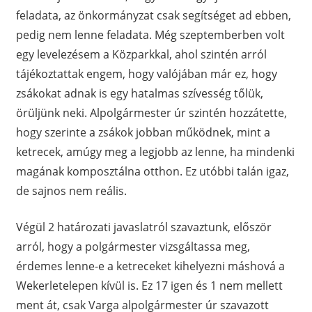
feladata, az önkormányzat csak segítséget ad ebben,
pedig nem lenne feladata. Még szeptemberben volt
egy levelezésem a Közparkkal, ahol szintén arról
tájékoztattak engem, hogy valójában már ez, hogy
zsákokat adnak is egy hatalmas szívesség tőlük,
örüljünk neki. Alpolgármester úr szintén hozzátette,
hogy szerinte a zsákok jobban működnek, mint a
ketrecek, amúgy meg a legjobb az lenne, ha mindenki
magának komposztálna otthon. Ez utóbbi talán igaz,
de sajnos nem reális.
Végül 2 határozati javaslatról szavaztunk, először
arról, hogy a polgármester vizsgáltassa meg,
érdemes lenne-e a ketreceket kihelyezni máshová a
Wekerletelepen kívül is. Ez 17 igen és 1 nem mellett
ment át, csak Varga alpolgármester úr szavazott