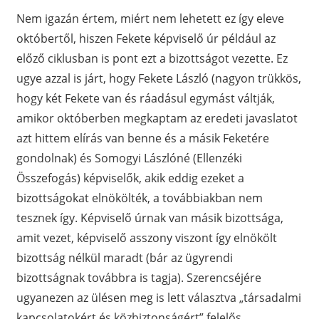
Nem igazán értem, miért nem lehetett ez így eleve
októbertől, hiszen Fekete képviselő úr például az
előző ciklusban is pont ezt a bizottságot vezette. Ez
ugye azzal is járt, hogy Fekete László (nagyon trükkös,
hogy két Fekete van és ráadásul egymást váltják,
amikor októberben megkaptam az eredeti javaslatot
azt hittem elírás van benne és a másik Feketére
gondolnak) és Somogyi Lászlóné (Ellenzéki
Összefogás) képviselők, akik eddig ezeket a
bizottságokat elnökölték, a továbbiakban nem
tesznek így. Képviselő úrnak van másik bizottsága,
amit vezet, képviselő asszony viszont így elnökölt
bizottság nélkül maradt (bár az ügyrendi
bizottságnak továbbra is tagja). Szerencséjére
ugyanezen az ülésen meg is lett választva „társadalmi
kapcsolatokért és közbiztonságért” felelős