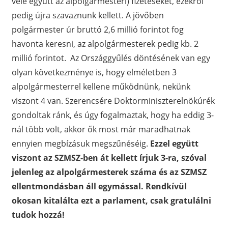
vele együtt az alpolgármesteri) fizetéseket, ezekről
pedig újra szavaznunk kellett. A jövőben
polgármester úr bruttó 2,6 millió forintot fog
havonta keresni, az alpolgármesterek pedig kb. 2
millió forintot. Az Országgyűlés döntésének van egy
olyan következménye is, hogy elméletben 3
alpolgármesterrel kellene működnünk, nekünk
viszont 4 van. Szerencsére Doktorminiszterelnökúrék
gondoltak ránk, és úgy fogalmaztak, hogy ha eddig 3-
nál több volt, akkor ők most már maradhatnak
ennyien megbízásuk megszűnéséig.
Ezzel együtt
viszont az SZMSZ-ben át kellett írjuk 3-ra, szóval
jelenleg az alpolgármesterek száma és az SZMSZ
ellentmondásban áll egymással. Rendkívül
okosan kitalálta ezt a parlament, csak gratulálni
tudok hozzá!