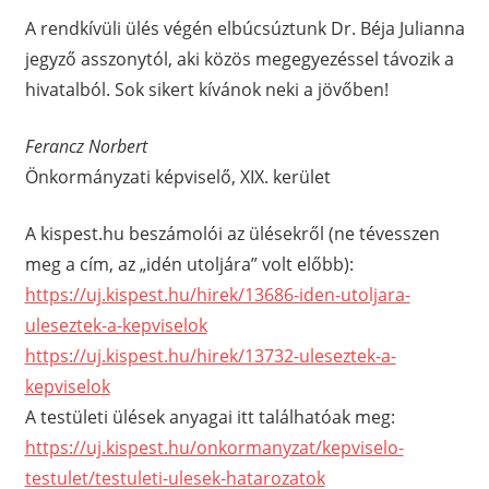
A rendkívüli ülés végén elbúcsúztunk Dr. Béja Julianna
jegyző asszonytól, aki közös megegyezéssel távozik a
hivatalból. Sok sikert kívánok neki a jövőben!
Ferancz Norbert
Önkormányzati képviselő, XIX. kerület
A kispest.hu beszámolói az ülésekről (ne tévesszen
meg a cím, az „idén utoljára” volt előbb):
https://uj.kispest.hu/hirek/13686-iden-utoljara-
uleseztek-a-kepviselok
https://uj.kispest.hu/hirek/13732-uleseztek-a-
kepviselok
A testületi ülések anyagai itt találhatóak meg:
https://uj.kispest.hu/onkormanyzat/kepviselo-
testulet/testuleti-ulesek-hatarozatok