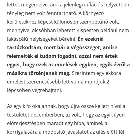
lettek megemelve, ami a jelenlegi inflációs helyzetben
tényleg nem volt fenntartható. A környező
kerületekhez képest különösen szembetűnő volt,
mennyivel olcsóbban lehetett Kispesten például nem
lakáscélú helyiségeket bérelni.
Én ezeknél
tartózkodtam, mert bár a végösszeget, amire
felemelték el tudom fogadni, azzal nem értek
egyet, hogy ezek az emelések egyben, egyik évről a
másikra történjenek meg.
Szerintem egy ekkora
emelést szerencsésebb lett volna mondjuk 2
lépcsőben végrehajtani.
Az egyik fő oka annak, hogy újra össze kellett hívni a
testületet decemberben, az volt, hogy az egyik ilyen
előterjesztésben maradt egy hiba, aminek a
korrigálására a módosító javaslatot az ülés előtt fél