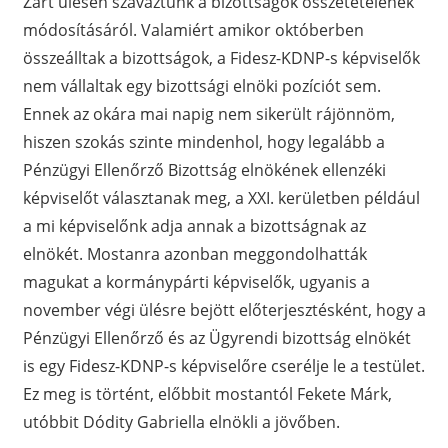
Zárt ülésen szavaztunk a bizottságok összetételének
módosításáról. Valamiért amikor októberben
összeálltak a bizottságok, a Fidesz-KDNP-s képviselők
nem vállaltak egy bizottsági elnöki pozíciót sem.
Ennek az okára mai napig nem sikerült rájönnöm,
hiszen szokás szinte mindenhol, hogy legalább a
Pénzügyi Ellenőrző Bizottság elnökének ellenzéki
képviselőt választanak meg, a XXI. kerületben például
a mi képviselőnk adja annak a bizottságnak az
elnökét. Mostanra azonban meggondolhatták
magukat a kormánypárti képviselők, ugyanis a
november végi ülésre bejött előterjesztésként, hogy a
Pénzügyi Ellenőrző és az Ügyrendi bizottság elnökét
is egy Fidesz-KDNP-s képviselőre cserélje le a testület.
Ez meg is történt, előbbit mostantól Fekete Márk,
utóbbit Dódity Gabriella elnökli a jövőben.