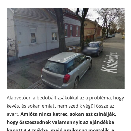
Alapvetően a bedobált zsákokkal az a probléma, hogy
kevés, és sokan emiatt nem szedik végül össze az
avart.
Amióta nincs ketrec, sokan azt csinálják,
hogy összeszednek valamennyit az ajándékba
kapott 3-4 zsákba, majd amikor az megtelik, a