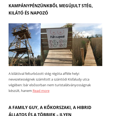
KAMPÁNYPÉNZÜNKBŐL MEGÚJULT STÉG,
KILÁTÓ ÉS NAPOZÓ
A kilátóval felturbózott stég régóta afféle helyi
nevezetességnek számított a szántódi Kisfaludy utca
végében: bár elsősorban nem turistalátványosságnak
készült, hanem
Read more
A FAMILY GUY, A KŐKORSZAKI, A HIBRID
ÁLLATOS ÉS A TÖBBIEK – ILYEN