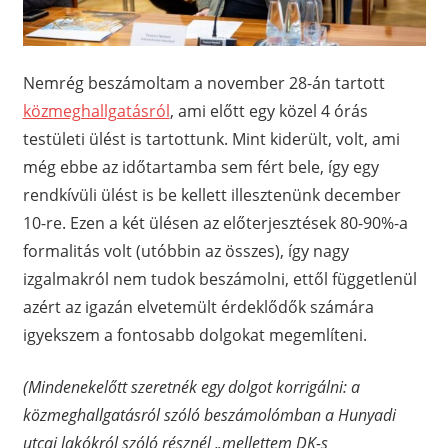
Nemrég beszámoltam a november 28-án tartott
közmeghallgatásról
, ami előtt egy közel 4 órás
testületi ülést is tartottunk. Mint kiderült, volt, ami
még ebbe az időtartamba sem fért bele, így egy
rendkívüli ülést is be kellett illesztenünk december
10-re. Ezen a két ülésen az előterjesztések 80-90%-a
formalitás volt (utóbbin az összes), így nagy
izgalmakról nem tudok beszámolni, ettől függetlenül
azért az igazán elvetemült érdeklődők számára
igyekszem a fontosabb dolgokat megemlíteni.
(Mindenekelőtt szeretnék egy dolgot korrigálni: a
közmeghallgatásról szóló beszámolómban a Hunyadi
utcai lakókról szóló résznél „mellettem DK-s