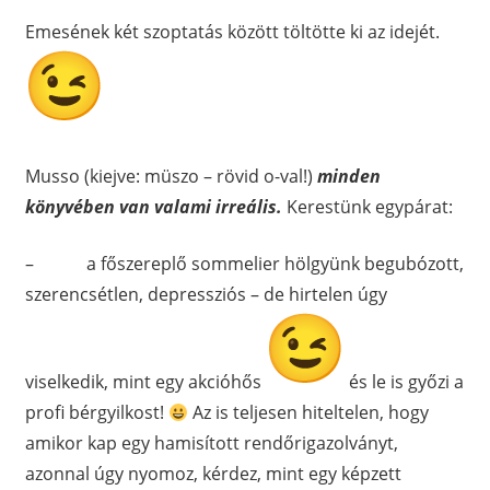
Emesének két szoptatás között töltötte ki az idejét.
Musso (kiejve: müszo – rövid o-val!)
minden
könyvében van valami irreális.
Kerestünk egypárat:
– a főszereplő sommelier hölgyünk begubózott,
szerencsétlen, depressziós – de hirtelen úgy
viselkedik, mint egy akcióhős
és le is győzi a
profi bérgyilkost!
Az is teljesen hiteltelen, hogy
amikor kap egy hamisított rendőrigazolványt,
azonnal úgy nyomoz, kérdez, mint egy képzett