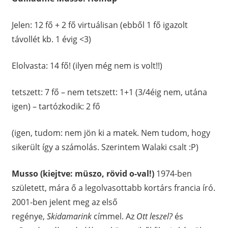
Jelen: 12 fő + 2 fő virtuálisan (ebből 1 fő igazolt
távollét kb. 1 évig <3)
Elolvasta: 14 fő! (ilyen még nem is volt!!)
tetszett: 7 fő – nem tetszett: 1+1 (3/4éig nem, utána
igen) – tartózkodik: 2 fő
(igen, tudom: nem jön ki a matek. Nem tudom, hogy
sikerült így a számolás. Szerintem Walaki csalt :P)
Musso (kiejtve: müszo, rövid o-val!)
1974-ben
született, mára ő a legolvasottabb kortárs francia író.
2001-ben jelent meg az első
regénye,
Skidamarink
címmel. Az
Ott leszel?
és