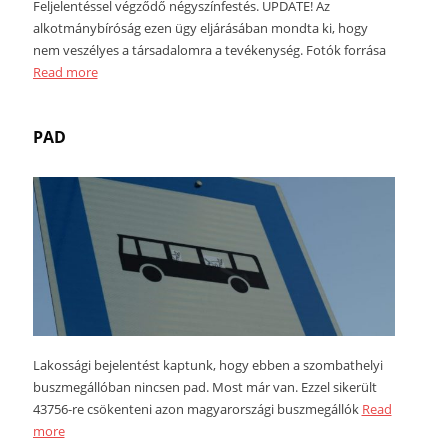
Feljelentéssel végződő négyszínfestés. UPDATE! Az
alkotmánybíróság ezen ügy eljárásában mondta ki, hogy
nem veszélyes a társadalomra a tevékenység. Fotók forrása
Read more
PAD
Lakossági bejelentést kaptunk, hogy ebben a szombathelyi
buszmegállóban nincsen pad. Most már van. Ezzel sikerült
43756-re csökenteni azon magyarországi buszmegállók
Read
more