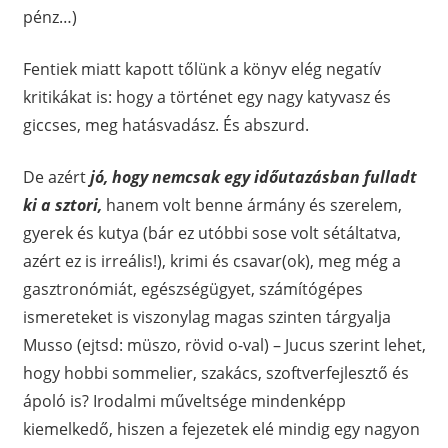
pénz…)
Fentiek miatt kapott tőlünk a könyv elég negatív
kritikákat is: hogy a történet egy nagy katyvasz és
giccses, meg hatásvadász. És abszurd.
De azért
jó, hogy nemcsak egy időutazásban fulladt
ki a sztori,
hanem volt benne ármány és szerelem,
gyerek és kutya (bár ez utóbbi sose volt sétáltatva,
azért ez is irreális!), krimi és csavar(ok), meg még a
gasztronómiát, egészségügyet, számítógépes
ismereteket is viszonylag magas szinten tárgyalja
Musso (ejtsd: müszo, rövid o-val) – Jucus szerint lehet,
hogy hobbi sommelier, szakács, szoftverfejlesztő és
ápoló is? Irodalmi műveltsége mindenképp
kiemelkedő, hiszen a fejezetek elé mindig egy nagyon