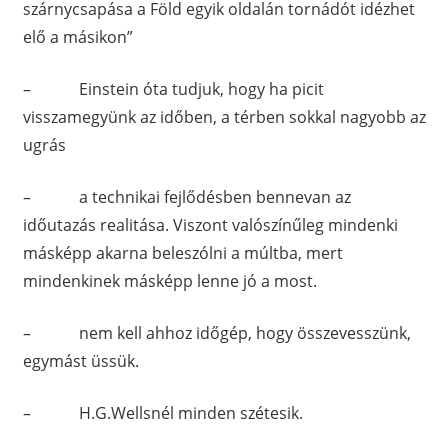
szárnycsapása a Föld egyik oldalán tornádót idézhet
elő a másikon”
– Einstein óta tudjuk, hogy ha picit
visszamegyünk az időben, a térben sokkal nagyobb az
ugrás
– a technikai fejlődésben bennevan az
időutazás realitása. Viszont valószínűleg mindenki
másképp akarna beleszólni a múltba, mert
mindenkinek másképp lenne jó a most.
– nem kell ahhoz időgép, hogy összevesszünk,
egymást üssük.
– H.G.Wellsnél minden szétesik.