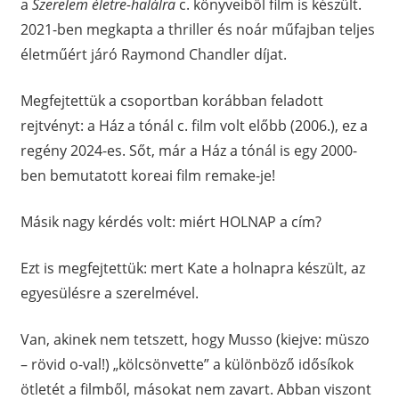
a
Szerelem életre-halálra
c. könyveiből film is készült.
2021-ben megkapta a thriller és noár műfajban teljes
életműért járó Raymond Chandler díjat.
Megfejtettük a csoportban korábban feladott
rejtvényt: a Ház a tónál c. film volt előbb (2006.), ez a
regény 2024-es. Sőt, már a Ház a tónál is egy 2000-
ben bemutatott koreai film remake-je!
Másik nagy kérdés volt: miért HOLNAP a cím?
Ezt is megfejtettük: mert Kate a holnapra készült, az
egyesülésre a szerelmével.
Van, akinek nem tetszett, hogy Musso (kiejve: müszo
– rövid o-val!) „kölcsönvette” a különböző idősíkok
ötletét a filmből, másokat nem zavart. Abban viszont