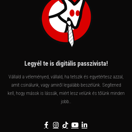
Legyél te is digitális passzivista!
Vállald a véleményed, vállald, ha tetszik és egyetértesz azzal,
amit csinálunk, vagy amiről legalább beszélünk. Segítened
kell, hogy mások is lássák, miért lesz velünk és tőlünk minden
jobb..