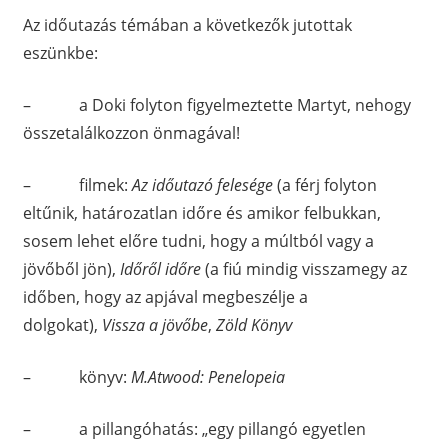
Az időutazás témában a következők jutottak
eszünkbe:
– a Doki folyton figyelmeztette Martyt, nehogy
összetalálkozzon önmagával!
– filmek:
Az időutazó felesége
(a férj folyton
eltűnik, határozatlan időre és amikor felbukkan,
sosem lehet előre tudni, hogy a múltból vagy a
jövőből jön),
Időről időre
(a fiú mindig visszamegy az
időben, hogy az apjával megbeszélje a
dolgokat),
Vissza a jövőbe
,
Zöld Könyv
– könyv:
M.Atwood: Penelopeia
– a pillangóhatás: „egy pillangó egyetlen