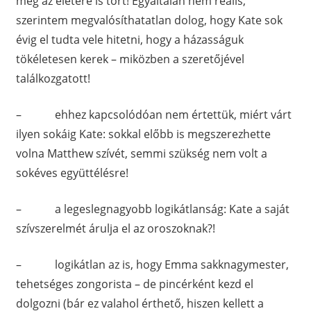
még az életére is tört! Egyáltalán nem reális,
szerintem megvalósíthatatlan dolog, hogy Kate sok
évig el tudta vele hitetni, hogy a házasságuk
tökéletesen kerek – miközben a szeretőjével
találkozgatott!
– ehhez kapcsolódóan nem értettük, miért várt
ilyen sokáig Kate: sokkal előbb is megszerezhette
volna Matthew szívét, semmi szükség nem volt a
sokéves együttélésre!
– a legeslegnagyobb logikátlanság: Kate a saját
szívszerelmét árulja el az oroszoknak?!
– logikátlan az is, hogy Emma sakknagymester,
tehetséges zongorista – de pincérként kezd el
dolgozni (bár ez valahol érthető, hiszen kellett a