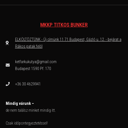
MKKP TITKOS BUNKER
ELKÖLTÖZTÜNK - Új címünk 11 71 Budapest, Gázló u. 12. - bejárat a
Rákos patak felől
ketfarkukutya@gmail.com
Budapest 1590 Pf. 170
+36 30 4629941
Mindig várunk –
de nem találsz minket mindig itt.
Csak időpontegyeztetéssel!