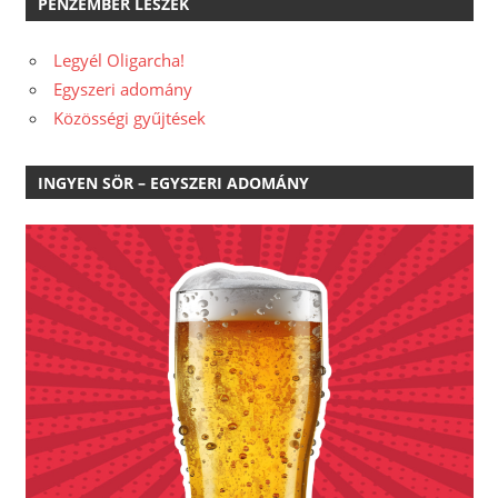
PÉNZEMBER LESZEK
Legyél Oligarcha!
Egyszeri adomány
Közösségi gyűjtések
INGYEN SÖR – EGYSZERI ADOMÁNY