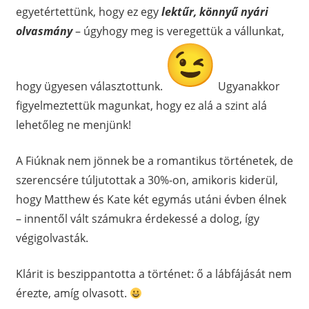
egyetértettünk, hogy ez egy
lektűr, könnyű nyári
olvasmány
– úgyhogy meg is veregettük a vállunkat,
hogy ügyesen választottunk.
Ugyanakkor
figyelmeztettük magunkat, hogy ez alá a szint alá
lehetőleg ne menjünk!
A Fiúknak nem jönnek be a romantikus történetek, de
szerencsére túljutottak a 30%-on, amikoris kiderül,
hogy Matthew és Kate két egymás utáni évben élnek
– innentől vált számukra érdekessé a dolog, így
végigolvasták.
Klárit is beszippantotta a történet: ő a lábfájását nem
érezte, amíg olvasott.