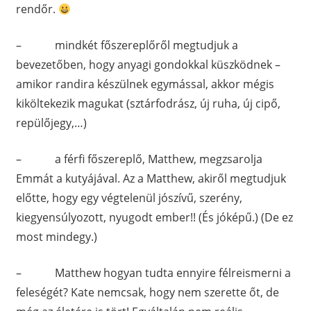
rendőr.
– mindkét főszereplőről megtudjuk a
bevezetőben, hogy anyagi gondokkal küszködnek –
amikor randira készülnek egymással, akkor mégis
kiköltekezik magukat (sztárfodrász, új ruha, új cipő,
repülőjegy,…)
– a férfi főszereplő, Matthew, megzsarolja
Emmát a kutyájával. Az a Matthew, akiről megtudjuk
előtte, hogy egy végtelenül jószívű, szerény,
kiegyensúlyozott, nyugodt ember!! (És jóképű.) (De ez
most mindegy.)
– Matthew hogyan tudta ennyire félreismerni a
feleségét? Kate nemcsak, hogy nem szerette őt, de