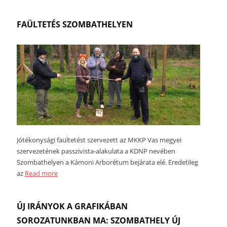
FAÜLTETÉS SZOMBATHELYEN
Jótékonysági faültetést szervezett az MKKP Vas megyei
szervezetének passzivista-alakulata a KDNP nevében
Szombathelyen a Kámoni Arborétum bejárata elé. Eredetileg
az
Read more
ÚJ IRÁNYOK A GRAFIKÁBAN
SOROZATUNKBAN MA: SZOMBATHELY ÚJ