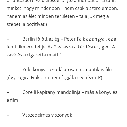
pillantásáért. Az öleléséért.” (ez a mondat arra tanít
minket, hogy mindenben – nem csak a szerelemben,
hanem az élet minden területén – találjuk meg a
szépet, a pozitívat!)
– Berlin fölött az ég – Peter Falk az angyal, ez a
fenti film eredetije. Az ő válasza a kérdésre: „Igen. A
kávé és a cigaretta miatt.”
– Zöld könyv – csodálatosan romantikus film
(úgyhogy a Fiúk bizti nem fogják megnézni :P)
– Corelli kapitány mandolinja – más a könyv és
a film
– Veszedelmes viszonyok