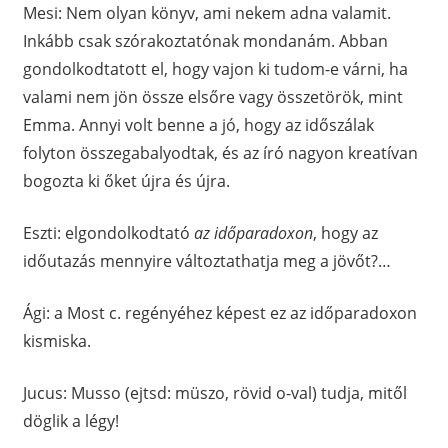
Mesi: Nem olyan könyv, ami nekem adna valamit.
Inkább csak szórakoztatónak mondanám. Abban
gondolkodtatott el, hogy vajon ki tudom-e várni, ha
valami nem jön össze elsőre vagy összetörök, mint
Emma. Annyi volt benne a jó, hogy az időszálak
folyton összegabalyodtak, és az író nagyon kreatívan
bogozta ki őket újra és újra.
Eszti: elgondolkodtató
az időparadoxon
, hogy az
időutazás mennyire változtathatja meg a jövőt?…
Ági: a Most c. regényéhez képest ez az időparadoxon
kismiska.
Jucus: Musso (ejtsd: müszo, rövid o-val) tudja, mitől
döglik a légy!