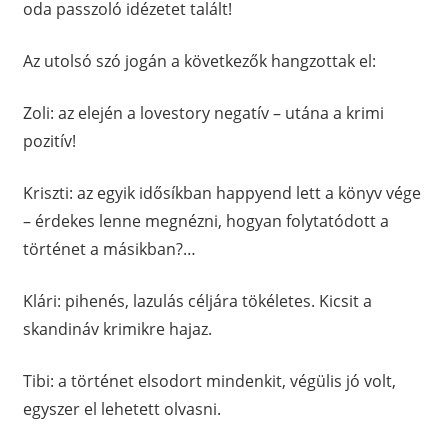
oda passzoló idézetet talált!
Az utolsó szó jogán a következők hangzottak el:
Zoli: az elején a lovestory negatív – utána a krimi
pozitív!
Kriszti: az egyik idősíkban happyend lett a könyv vége
– érdekes lenne megnézni, hogyan folytatódott a
történet a másikban?…
Klári: pihenés, lazulás céljára tökéletes. Kicsit a
skandináv krimikre hajaz.
Tibi: a történet elsodort mindenkit, végülis jó volt,
egyszer el lehetett olvasni.