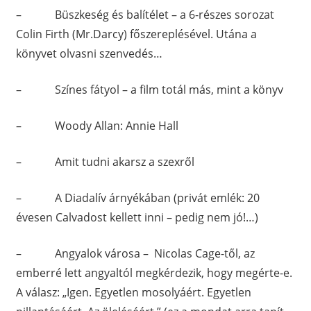
– Büszkeség és balítélet – a 6-részes sorozat
Colin Firth (Mr.Darcy) főszereplésével. Utána a
könyvet olvasni szenvedés…
– Színes fátyol – a film totál más, mint a könyv
– Woody Allan: Annie Hall
– Amit tudni akarsz a szexről
– A Diadalív árnyékában (privát emlék: 20
évesen Calvadost kellett inni – pedig nem jó!…)
– Angyalok városa – Nicolas Cage-től, az
emberré lett angyaltól megkérdezik, hogy megérte-e.
A válasz: „Igen. Egyetlen mosolyáért. Egyetlen