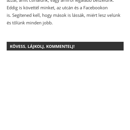
azzal, amit csinálunk, vagy amiről legalább beszélünk.
Eddig is követtél minket, az utcán és a Facebookon
is.
Segítened kell, hogy mások is lássák, miért lesz velünk
és tőlünk minden jobb.
KÖVESS, LÁJKOLJ, KOMMENTELJ!