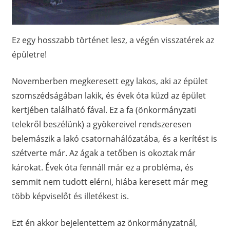
Ez egy hosszabb történet lesz, a végén visszatérek az
épületre!
Novemberben megkeresett egy lakos, aki az épület
szomszédságában lakik, és évek óta küzd az épület
kertjében található fával. Ez a fa (önkormányzati
telekről beszélünk) a gyökereivel rendszeresen
belemászik a lakó csatornahálózatába, és a kerítést is
szétverte már. Az ágak a tetőben is okoztak már
károkat. Évek óta fennáll már ez a probléma, és
semmit nem tudott elérni, hiába keresett már meg
több képviselőt és illetékest is.
Ezt én akkor bejelentettem az önkormányzatnál,