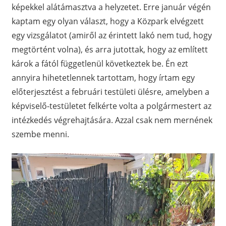
képekkel alátámasztva a helyzetet. Erre január végén
kaptam egy olyan választ, hogy a Közpark elvégzett
egy vizsgálatot (amiről az érintett lakó nem tud, hogy
megtörtént volna), és arra jutottak, hogy az említett
károk a fától függetlenül következtek be. Én ezt
annyira hihetetlennek tartottam, hogy írtam egy
előterjesztést a februári testületi ülésre, amelyben a
képviselő-testületet felkérte volta a polgármestert az
intézkedés végrehajtására. Azzal csak nem mernének
szembe menni.