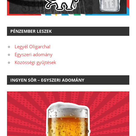
PÉNZEMBER LESZEK
Legyél Oligarcha!
Egyszeri adomány
Közösségi gyűjtések
INGYEN SÖR – EGYSZERI ADOMÁNY