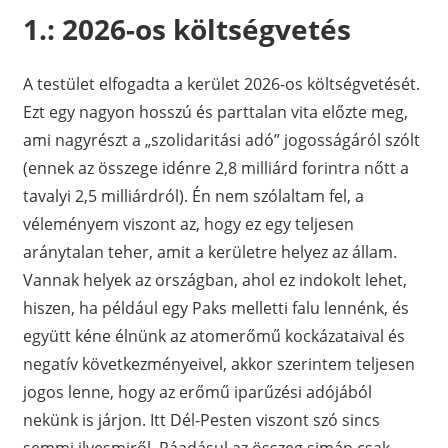
1.: 2026-os költségvetés
A testület elfogadta a kerület 2026-os költségvetését.
Ezt egy nagyon hosszú és parttalan vita előzte meg,
ami nagyrészt a „szolidaritási adó” jogosságáról szólt
(ennek az összege idénre 2,8 milliárd forintra nőtt a
tavalyi 2,5 milliárdról). Én nem szólaltam fel, a
véleményem viszont az, hogy ez egy teljesen
aránytalan teher, amit a kerületre helyez az állam.
Vannak helyek az országban, ahol ez indokolt lehet,
hiszen, ha például egy Paks melletti falu lennénk, és
együtt kéne élnünk az atomerőmű kockázataival és
negatív következményeivel, akkor szerintem teljesen
jogos lenne, hogy az erőmű iparűzési adójából
nekünk is járjon. Itt Dél-Pesten viszont szó sincs