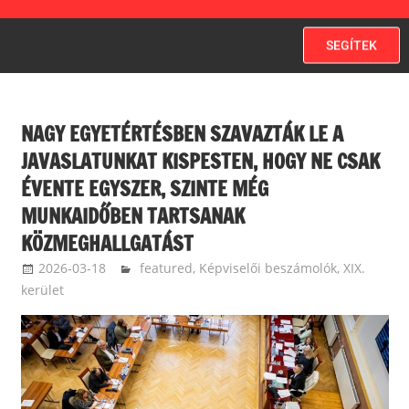
SEGÍTEK
NAGY EGYETÉRTÉSBEN SZAVAZTÁK LE A
JAVASLATUNKAT KISPESTEN, HOGY NE CSAK
ÉVENTE EGYSZER, SZINTE MÉG
MUNKAIDŐBEN TARTSANAK
KÖZMEGHALLGATÁST
2026-03-18
langdavid
featured
,
Képviselői beszámolók
,
XIX.
kerület