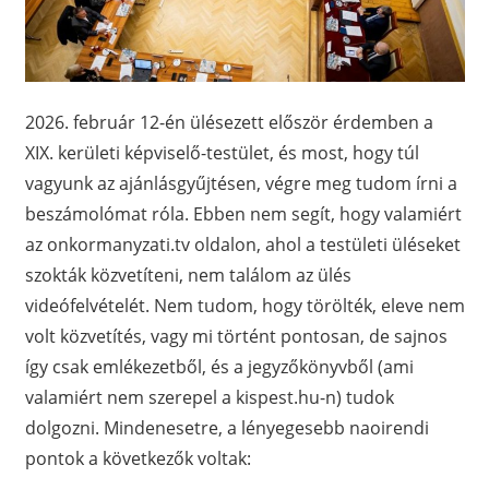
2026. február 12-én ülésezett először érdemben a
XIX. kerületi képviselő-testület, és most, hogy túl
vagyunk az ajánlásgyűjtésen, végre meg tudom írni a
beszámolómat róla. Ebben nem segít, hogy valamiért
az onkormanyzati.tv oldalon, ahol a testületi üléseket
szokták közvetíteni, nem találom az ülés
videófelvételét. Nem tudom, hogy törölték, eleve nem
volt közvetítés, vagy mi történt pontosan, de sajnos
így csak emlékezetből, és a jegyzőkönyvből (ami
valamiért nem szerepel a kispest.hu-n) tudok
dolgozni. Mindenesetre, a lényegesebb naoirendi
pontok a következők voltak: