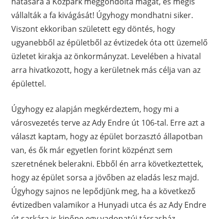
hatására a Közpark meggondolta magát, és mégis
vállalták a fa kivágását! Úgyhogy mondhatni siker.
Viszont ekkoriban született egy döntés, hogy
ugyanebből az épületből az évtizedek óta ott üzemelő
üzletet kirakja az önkormányzat. Levelében a hivatal
arra hivatkozott, hogy a kerületnek más célja van az
épülettel.
Úgyhogy ez alapján megkérdeztem, hogy mi a
városvezetés terve az Ady Endre út 106-tal. Erre azt a
választ kaptam, hogy az épület borzasztó állapotban
van, és ők már egyetlen forint közpénzt sem
szeretnének belerakni. Ebből én arra következtettek,
hogy az épület sorsa a jövőben az eladás lesz majd.
Úgyhogy sajnos ne lepődjünk meg, ha a következő
évtizedben valamikor a Hunyadi utca és az Ady Endre
út sarkára is kinőne egy vadonatúj társasház.