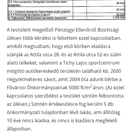
A testületit megelőző Pénzügyi Ellenőrző Bizottsági
ülésen több kérdést is feltettem ezzel kapcsolatban,
amiből megtudtam, hogy első körben eladásra
szánják az Attila utca 28. és az Attila utca 52-es szám
alatti telkeket, valamint a Tichy Lajos sportcentrum
mögötti autókereskedő területén található kb. 2600
négyzetméteres sávot, amit 2004 óta adunk bérbe a
2
Fővárosi Önkormányzatnak 5000 ft/m
áron. (Az ezzel
kapcsolatos szerződést a testület szintén felbontotta
az ülésen.) Szintén értékesítésre fog kerülni 5 db
önkormányzati tulajdonban lévő lakás, ami állítólag
10 éve nincs kiadva, és nincs is kiadásra megfelelő
állapotban.