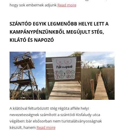
hogy sok embernek adjunk
Read more
SZÁNTÓD EGYIK LEGMENŐBB HELYE LETT A
KAMPÁNYPÉNZÜNKBŐL MEGÚJULT STÉG,
KILÁTÓ ÉS NAPOZÓ
A kilátóval felturbózott stég régóta afféle helyi
nevezetességnek számított a szántódi Kisfaludy utca
végében: bár elsősorban nem turistalátványosságnak
készült, hanem
Read more