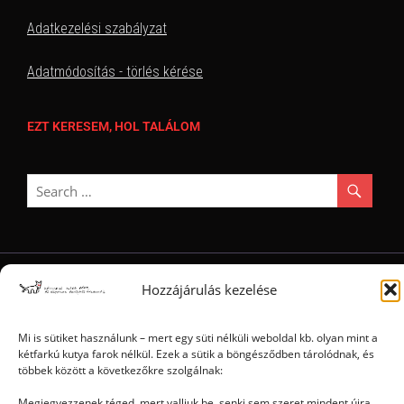
Adatkezelési szabályzat
Adatmódosítás - törlés kérése
EZT KERESEM, HOL TALÁLOM
Hozzájárulás kezelése
Ⓒ 2006 - 2026 - Magyar Kétfarkú Kutya Párt - Minden jog fenntartva
Mi is sütiket használunk – mert egy süti nélküli weboldal kb. olyan mint a
kétfarkú kutya farok nélkül. Ezek a sütik a böngésződben tárolódnak, és
többek között a következőkre szolgálnak:
Megjegyezzenek téged, mert valljuk be, senki sem szeret mindent újra