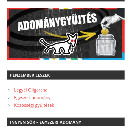
PÉNZEMBER LESZEK
Legyél Oligarcha!
Egyszeri adomány
Közösségi gyűjtések
INGYEN SÖR – EGYSZERI ADOMÁNY