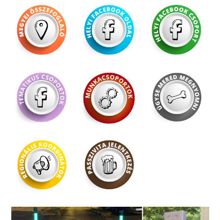
megyei_osszefoglalo_v3
helyi_fb_oldal_v3
helyi_fb_csoport_v3
tematikus_fb_csop
munkacsoportok
ugysem_mered
regkord
passziv_v2