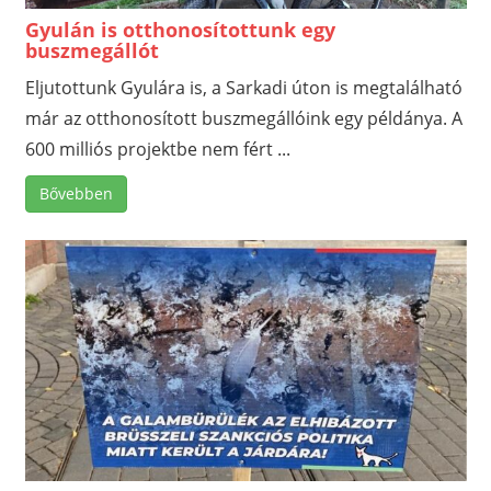
Gyulán is otthonosítottunk egy
buszmegállót
Eljutottunk Gyulára is, a Sarkadi úton is megtalálható
már az otthonosított buszmegállóink egy példánya. A
600 milliós projektbe nem fért ...
Bővebben