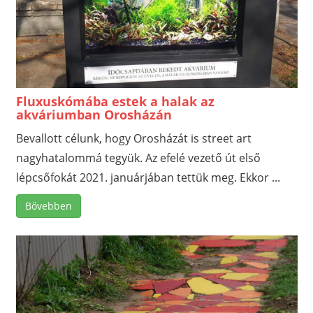
Fluxuskómába estek a halak az
akváriumban Orosházán
Bevallott célunk, hogy Orosházát is street art
nagyhatalommá tegyük. Az efelé vezető út első
lépcsőfokát 2021. januárjában tettük meg. Ekkor ...
Bővebben