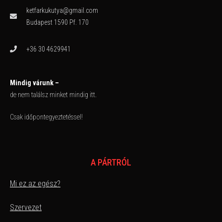
ketfarkukutya@gmail.com
Budapest 1590 Pf. 170
+36 30 4629941
Mindig várunk –
de nem találsz minket mindig itt.
Csak időpontegyeztetéssel!
A PÁRTRÓL
Mi ez az egész?
Szervezet