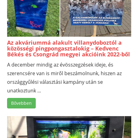
Az akváriummá alakult villanydoboztól a
közösségi pingpongasztalokig – Kedvenc
Békés és Csongrád megyei akcióink 2022-ből
A december mindig az évösszegzések ideje, és
szerencsére van is miről beszámolnunk, hiszen az
országgyűlési választási kampány után se
unatkoztunk ...
Bővebben