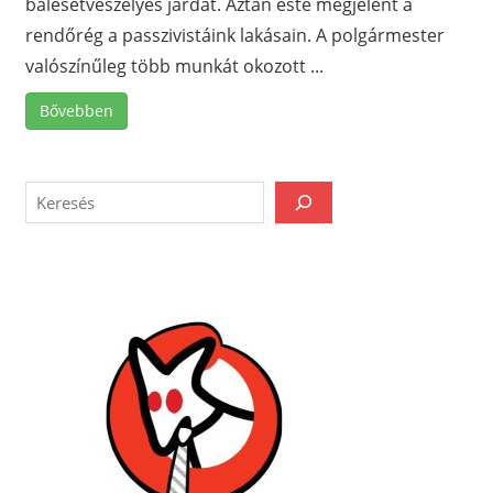
balesetveszélyes járdát. Aztán este megjelent a
rendőrég a passzivistáink lakásain. A polgármester
valószínűleg több munkát okozott ...
Bővebben