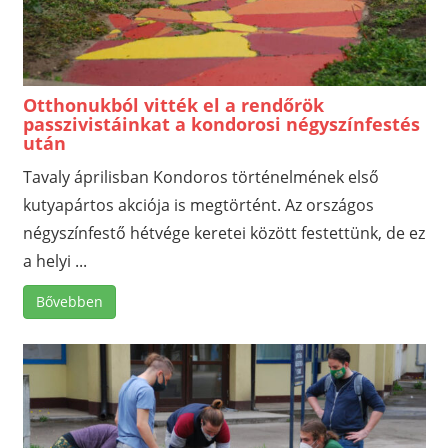
Otthonukból vitték el a rendőrök
passzivistáinkat a kondorosi négyszínfestés
után
Tavaly áprilisban Kondoros történelmének első
kutyapártos akciója is megtörtént. Az országos
négyszínfestő hétvége keretei között festettünk, de ez
a helyi ...
Bővebben