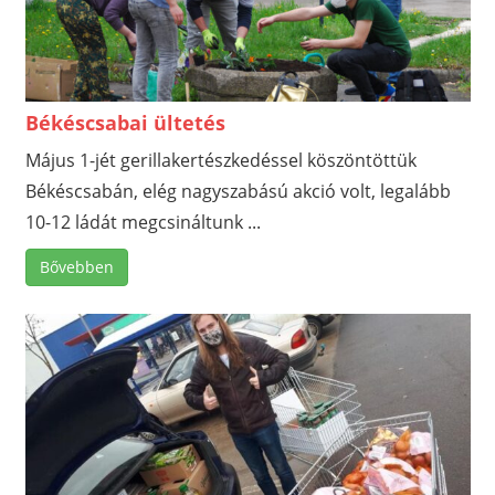
Békéscsabai ültetés
Május 1-jét gerillakertészkedéssel köszöntöttük
Békéscsabán, elég nagyszabású akció volt, legalább
10-12 ládát megcsináltunk ...
Bővebben