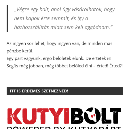
„Végre egy bolt, ahol úgy vásárolhatok, hogy
nem kapok érte semmit, és így a
házhozszállítás miatt sem kell aggódnom.”
Az ingyen sör lehet, hogy ingyen van, de minden más
pénzbe kerül.
Egy párt vagyunk, ergo belőletek élünk. De értetek is!
Segíts még jobban, még többet belőled élni – érted! Érted?!
ITT IS ÉRDEMES SZÉTNÉZNED!