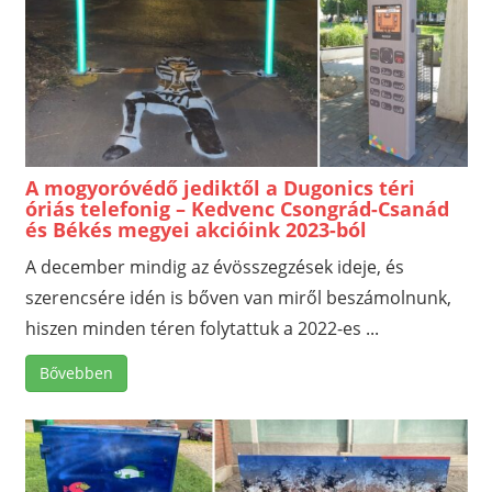
A mogyoróvédő jediktől a Dugonics téri
óriás telefonig – Kedvenc Csongrád-Csanád
és Békés megyei akcióink 2023-ból
A december mindig az évösszegzések ideje, és
szerencsére idén is bőven van miről beszámolnunk,
hiszen minden téren folytattuk a 2022-es ...
Bővebben