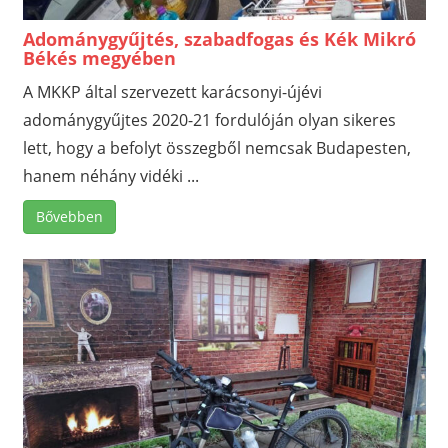
Adománygyűjtés, szabadfogas és Kék Mikró
Békés megyében
A MKKP által szervezett karácsonyi-újévi
adománygyűjtes 2020-21 fordulóján olyan sikeres
lett, hogy a befolyt összegből nemcsak Budapesten,
hanem néhány vidéki ...
Bővebben