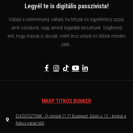
Legyél te is digitális passzivista!
Vállald a véleményed, vállald, ha tetszik és egyetértesz azzal,
amit csinálunk, vagy amiről legalább beszélünk. Segítened
kell, hogy mások is lássák, miért lesz velünk és tőlünk minden
jobb..
MKKP TITKOS BUNKER
ELKÖLTÖZTÜNK - Új címünk 11 71 Budapest, Gázló u. 12. - bejárat a
Rákos patak felől