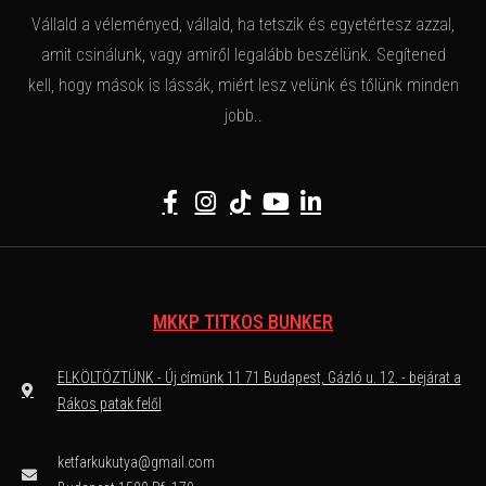
Vállald a véleményed, vállald, ha tetszik és egyetértesz azzal,
amit csinálunk, vagy amiről legalább beszélünk. Segítened
kell, hogy mások is lássák, miért lesz velünk és tőlünk minden
jobb..
MKKP TITKOS BUNKER
ELKÖLTÖZTÜNK - Új címünk 11 71 Budapest, Gázló u. 12. - bejárat a
Rákos patak felől
ketfarkukutya@gmail.com