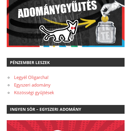
PÉNZEMBER LESZEK
Legyél Oligarcha!
Egyszeri adomány
Közösségi gyűjtések
INGYEN SÖR – EGYSZERI ADOMÁNY