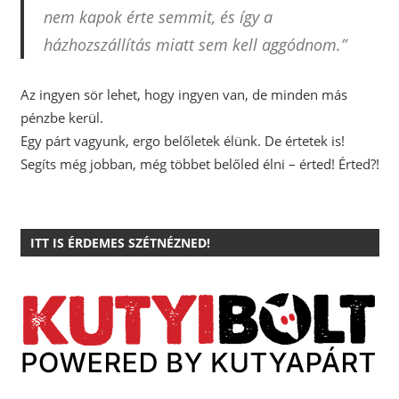
nem kapok érte semmit, és így a
házhozszállítás miatt sem kell aggódnom.”
Az ingyen sör lehet, hogy ingyen van, de minden más
pénzbe kerül.
Egy párt vagyunk, ergo belőletek élünk. De értetek is!
Segíts még jobban, még többet belőled élni – érted! Érted?!
ITT IS ÉRDEMES SZÉTNÉZNED!