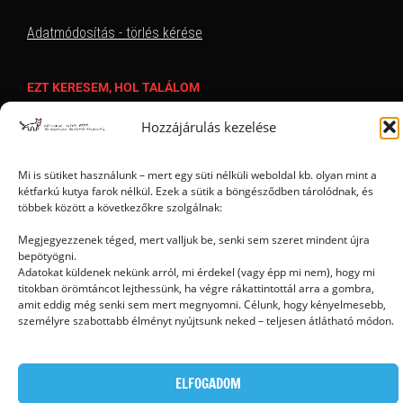
Adatmódosítás - törlés kérése
EZT KERESEM, HOL TALÁLOM
Hozzájárulás kezelése
Mi is sütiket használunk – mert egy süti nélküli weboldal kb. olyan mint a
kétfarkú kutya farok nélkül. Ezek a sütik a böngésződben tárolódnak, és
többek között a következőkre szolgálnak:
Megjegyezzenek téged, mert valljuk be, senki sem szeret mindent újra
Ⓒ 2006 - 2026 - Magyar Kétfarkú Kutya Párt - Minden jog fenntartva
bepötyögni.
Adatokat küldenek nekünk arról, mi érdekel (vagy épp mi nem), hogy mi
titokban örömtáncot lejthessünk, ha végre rákattintottál arra a gombra,
amit eddig még senki sem mert megnyomni. Célunk, hogy kényelmesebb,
személyre szabottabb élményt nyújtsunk neked – teljesen átlátható módon.
ELFOGADOM