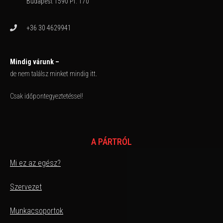
Budapest 1590 Pf. 170
+36 30 4629941
Mindig várunk –
de nem találsz minket mindig itt.
Csak időpontegyeztetéssel!
A PÁRTRÓL
Mi ez az egész?
Szervezet
Munkacsoportok