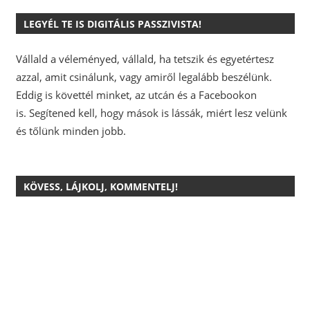
LEGYÉL TE IS DIGITÁLIS PASSZIVISTA!
Vállald a véleményed, vállald, ha tetszik és egyetértesz
azzal, amit csinálunk, vagy amiről legalább beszélünk.
Eddig is követtél minket, az utcán és a Facebookon
is.
Segítened kell, hogy mások is lássák, miért lesz velünk
és tőlünk minden jobb.
KÖVESS, LÁJKOLJ, KOMMENTELJ!