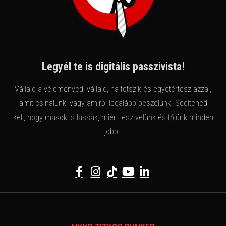
Legyél te is digitális passzivista!
Vállald a véleményed, vállald, ha tetszik és egyetértesz azzal,
amit csinálunk, vagy amiről legalább beszélünk. Segítened
kell, hogy mások is lássák, miért lesz velünk és tőlünk minden
jobb..