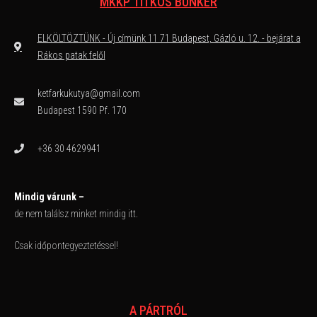
MKKP TITKOS BUNKER
ELKÖLTÖZTÜNK - Új címünk 11 71 Budapest, Gázló u. 12. - bejárat a
Rákos patak felől
ketfarkukutya@gmail.com
Budapest 1590 Pf. 170
+36 30 4629941
Mindig várunk –
de nem találsz minket mindig itt.
Csak időpontegyeztetéssel!
A PÁRTRÓL