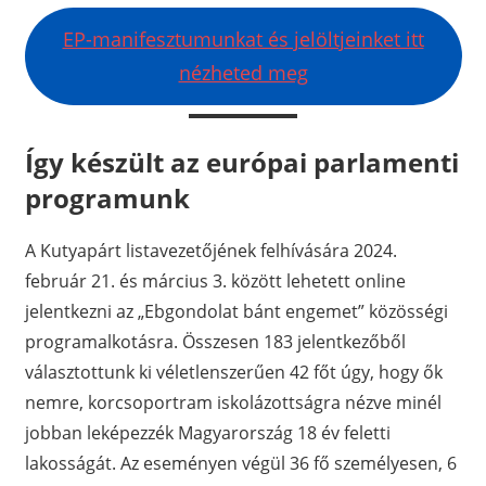
EP-manifesztumunkat és jelöltjeinket itt
nézheted meg
Így készült az európai parlamenti
programunk
A Kutyapárt listavezetőjének felhívására 2024.
február 21. és március 3. között lehetett online
jelentkezni az „Ebgondolat bánt engemet” közösségi
programalkotásra. Összesen 183 jelentkezőből
választottunk ki véletlenszerűen 42 főt úgy, hogy ők
nemre, korcsoportram iskolázottságra nézve minél
jobban leképezzék Magyarország 18 év feletti
lakosságát. Az eseményen végül 36 fő személyesen, 6