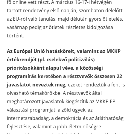
fő online vett részt. A március 16-17-i hétvégén
tartott rendezvény első napján, szombaton délelőtt
az EU-ról való tanulás, majd délután gyors ötletelés,
vasárnap pedig az ötletek részletes kidolgozása
történt.
Az Európai Unió hatásköreit, valamint az MKKP
értékrendjét (pl. cselekvő politizálás)
prioritásokként alapul véve, a közösségi
programírás keretében a résztvevők összesen 22
javaslatot neveztek meg,
ezeket rendeztük a fent is
olvasható témakörökbe. A résztvevők által
meghatározott javaslatok kiegészítik az MKKP EP-
választási programját: a zöld ügyek, az
internetszabadság, a demokrácia és az átláthatóság
fejlesztése, valamint a jobb életminőségre