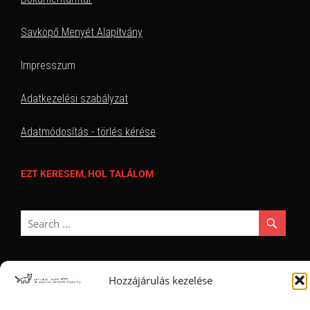
Savköpő Menyét Alapítvány
Impresszum
Adatkezelési szabályzat
Adatmódosítás - törlés kérése
EZT KERESEM, HOL TALÁLOM
Hozzájárulás kezelése
Ⓒ 2006 - 2026 - Magyar Kétfarkú Kutya Párt - Minden jog fenntartva