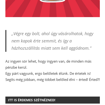
„Végre egy bolt, ahol úgy vásárolhatok, hogy
nem kapok érte semmit, és így a
házhozszállítás miatt sem kell aggódnom.”
Az ingyen sör lehet, hogy ingyen van, de minden más
pénzbe kerül.
Egy párt vagyunk, ergo belőletek élünk. De értetek is!
Segíts még jobban, még többet belőled élni – érted! Érted?!
ITT IS ÉRDEMES SZÉTNÉZNED!