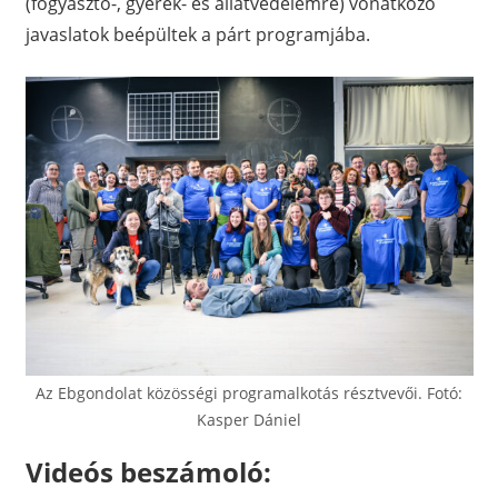
(fogyasztó-, gyerek- és állatvédelemre) vonatkozó
javaslatok beépültek a párt programjába.
Az Ebgondolat közösségi programalkotás résztvevői. Fotó:
Kasper Dániel
Videós beszámoló: