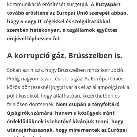
kommunikáció erősítését sürgetjük.
A Kutyapárt
tovább erősítené az Európai Unió szerepét abban,
hogy a nagy IT-cégekkel és szolgáltatókkal
szemben hatékonyan, a tagállamok együttes
erejével léphessen fel.
A korrupció gáz. Brüsszelben is.
Sokan azt hiszik, hogy Brüsszelben nincs korrupció.
Pedig nagyon is van, és ott is gáz. Az Európai Uniós
közös döntéseknél joggal várják el az állampolgárok a
politikusoktól, hogy átláthatóan, közérthetően és
felelősen döntsenek.
Nem csupán a tényfeltáró
újságírók számára, hanem a közügyek iránt
érdeklődőknek is lehetővé kívánjuk tenni, hogy
utánajárhassanak, hogy mire mentek az Európai