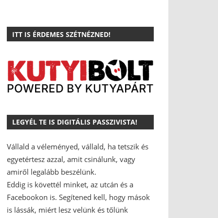
ITT IS ÉRDEMES SZÉTNÉZNED!
LEGYÉL TE IS DIGITÁLIS PASSZIVISTA!
Vállald a véleményed, vállald, ha tetszik és
egyetértesz azzal, amit csinálunk, vagy
amiről legalább beszélünk.
Eddig is követtél minket, az utcán és a
Facebookon is.
Segítened kell, hogy mások
is lássák, miért lesz velünk és tőlünk