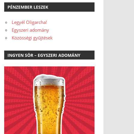
PÉNZEMBER LESZEK
Legyél Oligarcha!
Egyszeri adomány
Közösségi gyűjtések
INGYEN SÖR – EGYSZERI ADOMÁNY