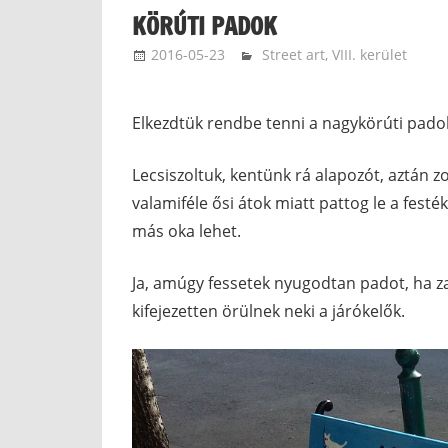
KÖRÚTI PADOK
2016-05-23
kovacsandrea
Street art
,
VIII. kerület
Elkezdtük rendbe tenni a nagykörúti pado
Lecsiszoltuk, kentünk rá alapozót, aztán 
valamiféle ősi átok miatt pattog le a fest
más oka lehet.
Ja, amúgy fessetek nyugodtan padot, ha za
kifejezetten örülnek neki a járókelők.