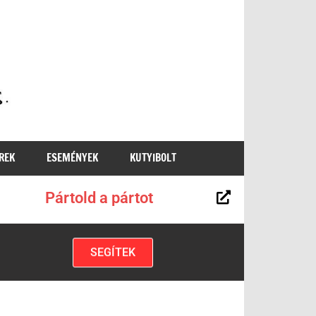
MKKP
REK
ESEMÉNYEK
KUTYIBOLT
Pártold a pártot
SEGÍTEK