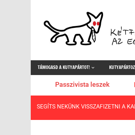
Az
egyetlen
TÁMOGASD A KUTYAPÁRTOT!
KUTYAPÁRTOZ
értelmes
választás
Passzivista leszek
SEGÍTS NEKÜNK VISSZAFIZETNI A K