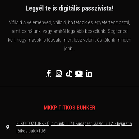
Legyél te is digitális passzivista!
Vállald a véleményed, vállald, ha tetszik és egyetértesz azzal,
amit csinálunk, vagy amiről legalább beszélünk. Segítened
kell, hogy mások is lássák, miért lesz velünk és tőlünk minden
jobb..
MKKP TITKOS BUNKER
ELKÖLTÖZTÜNK - Új címünk 11 71 Budapest, Gázló u. 12. - bejárat a
Rákos patak felől