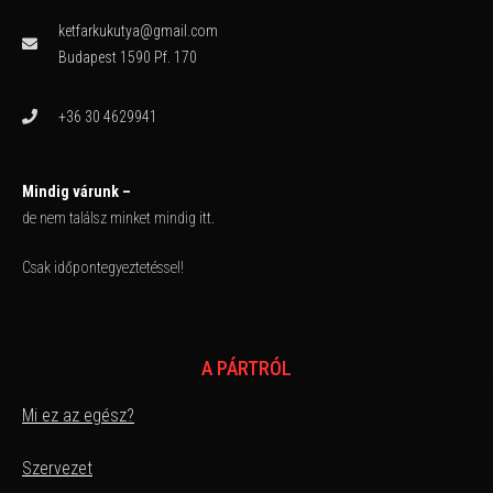
ketfarkukutya@gmail.com
Budapest 1590 Pf. 170
+36 30 4629941
Mindig várunk –
de nem találsz minket mindig itt.
Csak időpontegyeztetéssel!
A PÁRTRÓL
Mi ez az egész?
Szervezet