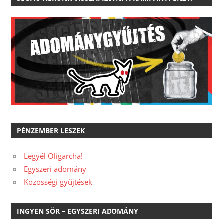
PÉNZEMBER LESZEK
Legyél Oligarcha!
Egyszeri adomány
Közösségi gyűjtések
INGYEN SÖR – EGYSZERI ADOMÁNY