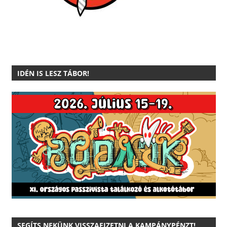
IDÉN IS LESZ TÁBOR!
SEGÍTS NEKÜNK VISSZAFIZETNI A KAMPÁNYPÉNZT!