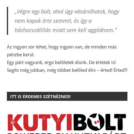
„Végre egy bolt, ahol úgy vásárolhatok, hogy
nem kapok érte semmit, és így a
házhozszállítás miatt sem kell aggódnom.”
Az ingyen sör lehet, hogy ingyen van, de minden más
pénzbe kerül.
Egy párt vagyunk, ergo belőletek élünk. De értetek is!
Segíts még jobban, még többet belőled élni – érted! Érted?!
ITT IS ÉRDEMES SZÉTNÉZNED!