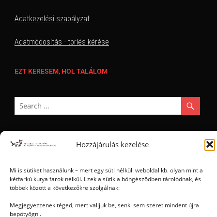
Adatkezelési szabályzat
Adatmódosítás - törlés kérése
EZT KERESEM, HOL TALÁLOM
Hozzájárulás kezelése
Ⓒ 2006 - 2026 - Magyar Kétfarkú Kutya Párt - Minden jog fenntartva
Mi is sütiket használunk – mert egy süti nélküli weboldal kb. olyan mint a
kétfarkú kutya farok nélkül. Ezek a sütik a böngésződben tárolódnak, és
többek között a következőkre szolgálnak:
Megjegyezzenek téged, mert valljuk be, senki sem szeret mindent újra
bepötyögni.