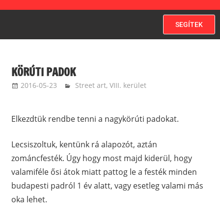
SEGÍTEK
KÖRÚTI PADOK
2016-05-23
kovacsandrea
Street art
,
VIII. kerület
Elkezdtük rendbe tenni a nagykörúti padokat.
Lecsiszoltuk, kentünk rá alapozót, aztán
zománcfesték. Úgy hogy most majd kiderül, hogy
valamiféle ősi átok miatt pattog le a festék minden
budapesti padról 1 év alatt, vagy esetleg valami más
oka lehet.