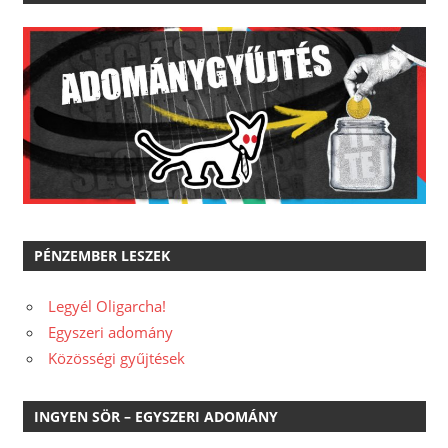
PÉNZEMBER LESZEK
Legyél Oligarcha!
Egyszeri adomány
Közösségi gyűjtések
INGYEN SÖR – EGYSZERI ADOMÁNY