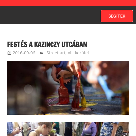
SEGÍTEK
FESTÉS A KAZINCZY UTCÁBAN
2016-09-06
kovacsandrea
Street art
,
VII. kerület