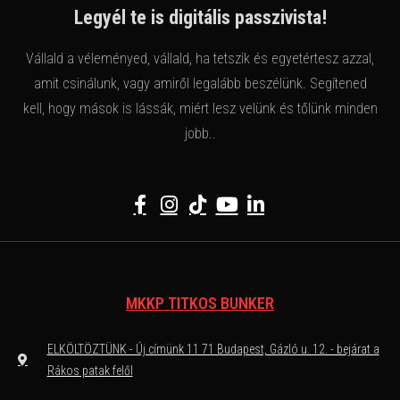
Legyél te is digitális passzivista!
Vállald a véleményed, vállald, ha tetszik és egyetértesz azzal,
amit csinálunk, vagy amiről legalább beszélünk. Segítened
kell, hogy mások is lássák, miért lesz velünk és tőlünk minden
jobb..
MKKP TITKOS BUNKER
ELKÖLTÖZTÜNK - Új címünk 11 71 Budapest, Gázló u. 12. - bejárat a
Rákos patak felől