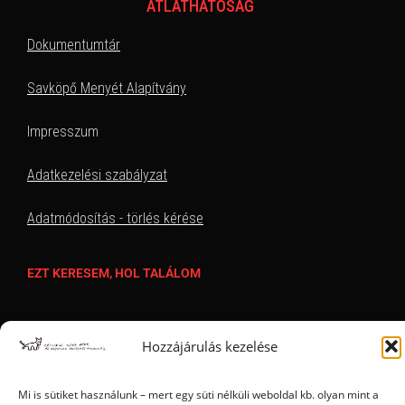
ÁTLÁTHATÓSÁG
Dokumentumtár
Savköpő Menyét Alapítvány
Impresszum
Adatkezelési szabályzat
Adatmódosítás - törlés kérése
EZT KERESEM, HOL TALÁLOM
Hozzájárulás kezelése
Mi is sütiket használunk – mert egy süti nélküli weboldal kb. olyan mint a