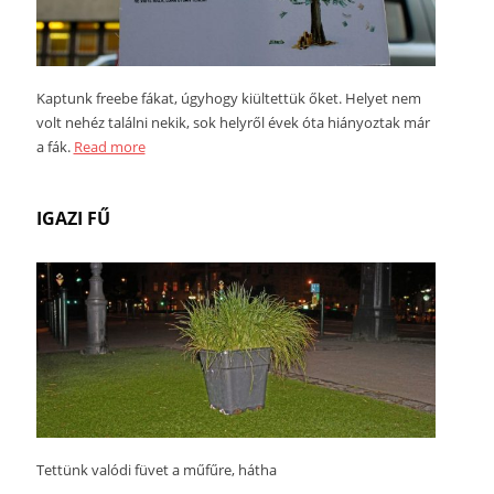
Kaptunk freebe fákat, úgyhogy kiültettük őket. Helyet nem
volt nehéz találni nekik, sok helyről évek óta hiányoztak már
a fák.
Read more
IGAZI FŰ
Tettünk valódi füvet a műfűre, hátha