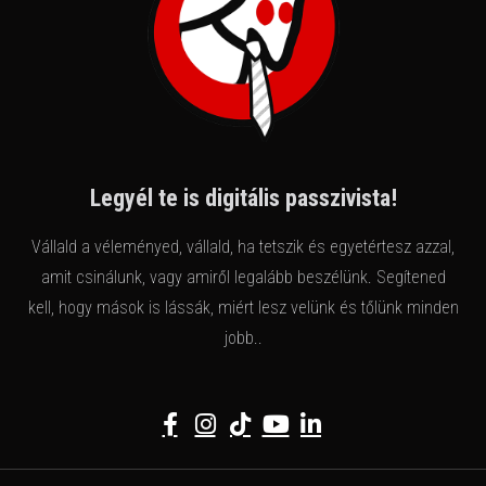
Legyél te is digitális passzivista!
Vállald a véleményed, vállald, ha tetszik és egyetértesz azzal,
amit csinálunk, vagy amiről legalább beszélünk. Segítened
kell, hogy mások is lássák, miért lesz velünk és tőlünk minden
jobb..