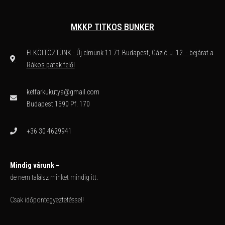
MKKP TITKOS BUNKER
ELKÖLTÖZTÜNK - Új címünk 11 71 Budapest, Gázló u. 12. - bejárat a
Rákos patak felől
ketfarkukutya@gmail.com
Budapest 1590 Pf. 170
+36 30 4629941
Mindig várunk –
de nem találsz minket mindig itt.
Csak időpontegyeztetéssel!