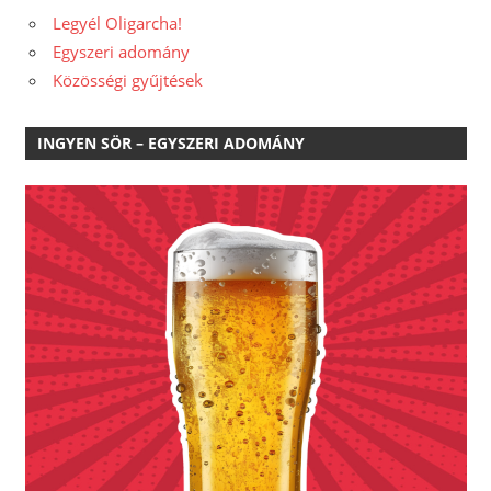
Legyél Oligarcha!
Egyszeri adomány
Közösségi gyűjtések
INGYEN SÖR – EGYSZERI ADOMÁNY