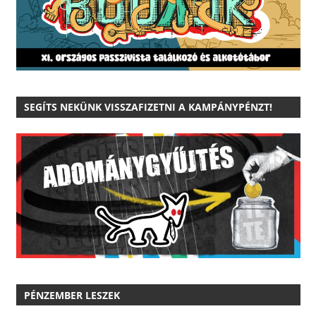
SEGÍTS NEKÜNK VISSZAFIZETNI A KAMPÁNYPÉNZT!
PÉNZEMBER LESZEK