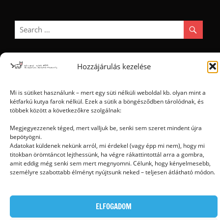
Hozzájárulás kezelése
Ⓒ 2006 - 2026 - Magyar Kétfarkú Kutya Párt - Minden jog fenntartva
Mi is sütiket használunk – mert egy süti nélküli weboldal kb. olyan mint a
kétfarkú kutya farok nélkül. Ezek a sütik a böngésződben tárolódnak, és
többek között a következőkre szolgálnak:
Megjegyezzenek téged, mert valljuk be, senki sem szeret mindent újra
bepötyögni.
Adatokat küldenek nekünk arról, mi érdekel (vagy épp mi nem), hogy mi
titokban örömtáncot lejthessünk, ha végre rákattintottál arra a gombra,
amit eddig még senki sem mert megnyomni. Célunk, hogy kényelmesebb,
személyre szabottabb élményt nyújtsunk neked – teljesen átlátható módon.
ELFOGADOM