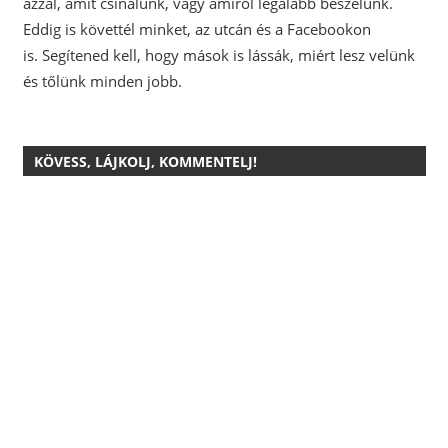
azzal, amit csinálunk, vagy amiről legalább beszélünk.
Eddig is követtél minket, az utcán és a Facebookon
is.
Segítened kell, hogy mások is lássák, miért lesz velünk
és tőlünk minden jobb.
KÖVESS, LÁJKOLJ, KOMMENTELJ!