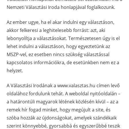
Nemzeti Választási Iroda honlapjával foglalkozunk.
Az ember ugye, ha el akar indulni egy választáson,
akkor felkeresi a leghitelesebb forrást: azt, aki
lebonyolítja a választásokat. Természetesen úgy is el
lehet indulni a választáson, hogy egyeztetünk az
MSZP-vel, ez esetben nincs szükség választással
kapcsolatos információkra, de esetünkben nem ez a
helyzet.
A Választási Irodának a www.valasztas.hu címen levő
oldalához fordulunk tehát. A weboldal nyitóoldalán –
a határontúli magyarok létének közlésén kívül – az a
remek hír fogad minket, hogy megújult a site, és
szóba hozzák az újdonságokat, amelyek szándékaik
szerint könnyebbé, gyorsabbá és egyszerűbbé teszik