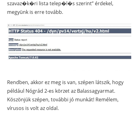
szavaz�k�ri lista telep�l�s szerint” érdekel,
megyünk is erre tovább.
Rendben, akkor ez meg is van, szépen látszik, hogy
például Nógrád 2-es körzet az Balassagyarmat.
Köszönjük szépen, további jó munkát! Remélem,
vírusos is volt az oldal.