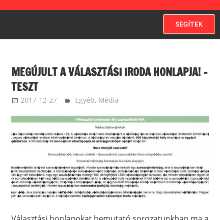
SEGÍTEK
MEGÚJULT A VÁLASZTÁSI IRODA HONLAPJA! –
TESZT
2017-12-27
kovacsandrea
Egyéb
,
Média
Választási honlapokat bemutató sorozatunkban ma a