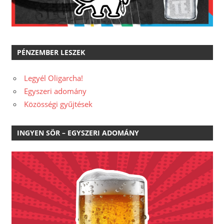
PÉNZEMBER LESZEK
Legyél Oligarcha!
Egyszeri adomány
Közösségi gyűjtések
INGYEN SÖR – EGYSZERI ADOMÁNY