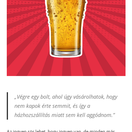
„Végre egy bolt, ahol úgy vásárolhatok, hogy
nem kapok érte semmit, és így a
házhozszállítás miatt sem kell aggódnom.”
Az ingyen sör lehet, hogy ingyen van, de minden más