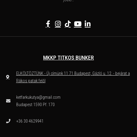
MKKP TITKOS BUNKER
ELKÖLTÖZTÜNK - Új címünk 11 71 Budapest, Gázló u. 12. - bejárat a
Rákos patak felől
ketfarkukutya@gmail.com
Budapest 1590 Pf. 170
+36 30 4629941