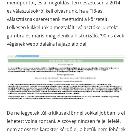
menüpontot, és a megoldás: természetesen a 2014-
es választásokról kell olvasnunk, ha a ’18-as
választásnak szeretnénk megtudni a körzeteit.
Lelkesen klikkelünk a megtalált “választókerületek”
gombra és máris megjelenik a historizáló, ’90-es évek
végének weboldalaira hajazó aloldal.
De ne legyetek túl kritikusak! Ennél sokkal jobban is el
lehetett volna rontani. A szöveg nincsen fejjel lefelé,
nem az összes karakter kérdőjel, a betűk nem fehérek