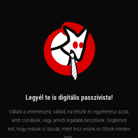
Legyél te is digitális passzivista!
Vállald a véleményed, vállald, ha tetszik és egyetértesz azzal,
amit csinálunk, vagy amiről legalább beszélünk. Segítened
kell, hogy mások is lássák, miért lesz velünk és tőlünk minden
jobb..