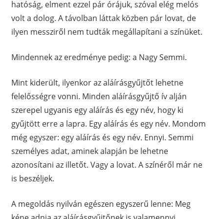
hatóság, elment ezzel pár órájuk, szóval elég melós
volt a dolog. A távolban láttak közben pár lovat, de
ilyen messziről nem tudták megállapítani a színüket.
Mindennek az eredménye pedig: a Nagy Semmi.
Mint kiderült, ilyenkor az aláírásgyűjtőt lehetne
felelősségre vonni. Minden aláírásgyűjtő ív alján
szerepel ugyanis egy aláírás és egy név, hogy ki
gyűjtött erre a lapra. Egy aláírás és egy név. Mondom
még egyszer: egy aláírás és egy név. Ennyi. Semmi
személyes adat, aminek alapján be lehetne
azonosítani az illetőt. Vagy a lovat. A színéről már ne
is beszéljek.
A megoldás nyilván egészen egyszerű lenne: Meg
kéne adnia az aláírásgyűjtőnek is valamennyi