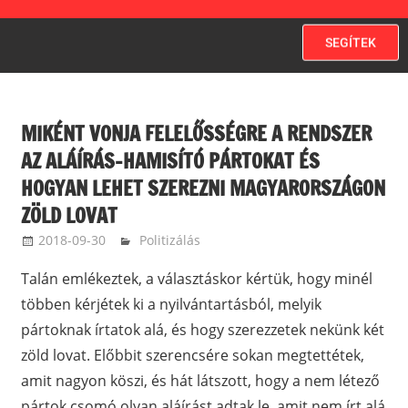
SEGÍTEK
MIKÉNT VONJA FELELŐSSÉGRE A RENDSZER
AZ ALÁÍRÁS-HAMISÍTÓ PÁRTOKAT ÉS
HOGYAN LEHET SZEREZNI MAGYARORSZÁGON
ZÖLD LOVAT
2018-09-30
kovacsandrea
Politizálás
Talán emlékeztek, a választáskor kértük, hogy minél
többen kérjétek ki a nyilvántartásból, melyik
pártoknak írtatok alá, és hogy szerezzetek nekünk két
zöld lovat. Előbbit szerencsére sokan megtettétek,
amit nagyon köszi, és hát látszott, hogy a nem létező
pártok csomó olyan aláírást adtak le, amit nem írt alá