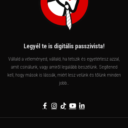
Legyél te is digitális passzivista!
Vállald a véleményed, vállald, ha tetszik és egyetértesz azzal,
amit csinálunk, vagy amiről legalább beszélünk. Segítened
kell, hogy mások is lássák, miért lesz velünk és tőlünk minden
jobb..