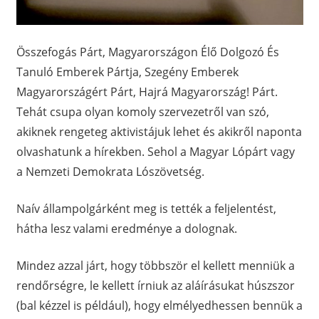
Összefogás Párt, Magyarországon Élő Dolgozó És
Tanuló Emberek Pártja, Szegény Emberek
Magyarországért Párt, Hajrá Magyarország! Párt.
Tehát csupa olyan komoly szervezetről van szó,
akiknek rengeteg aktivistájuk lehet és akikről naponta
olvashatunk a hírekben. Sehol a Magyar Lópárt vagy
a Nemzeti Demokrata Lószövetség.
Naív állampolgárként meg is tették a feljelentést,
hátha lesz valami eredménye a dolognak.
Mindez azzal járt, hogy többször el kellett menniük a
rendőrségre, le kellett írniuk az aláírásukat húszszor
(bal kézzel is például), hogy elmélyedhessen bennük a