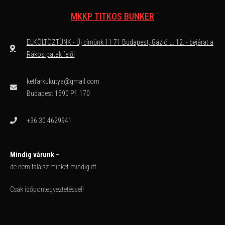
MKKP TITKOS BUNKER
ELKÖLTÖZTÜNK - Új címünk 11 71 Budapest, Gázló u. 12. - bejárat a
Rákos patak felől
ketfarkukutya@gmail.com
Budapest 1590 Pf. 170
+36 30 4629941
Mindig várunk –
de nem találsz minket mindig itt.
Csak időpontegyeztetéssel!