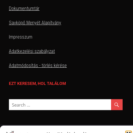
Dokumentumtár
Savköpő Menyét Alapítvány
Impresszum
Adatkezelési szabályzat
Adatmódosítás - törlés kérése
EZT KERESEM, HOL TALÁLOM