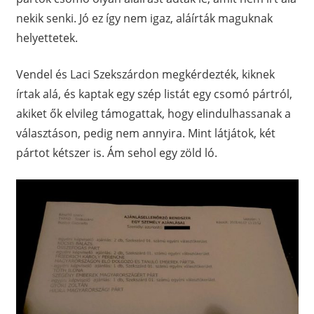
nekik senki. Jó ez így nem igaz, aláírták maguknak
helyettetek.
Vendel és Laci Szekszárdon megkérdezték, kiknek
írtak alá, és kaptak egy szép listát egy csomó pártról,
akiket ők elvileg támogattak, hogy elindulhassanak a
választáson, pedig nem annyira. Mint látjátok, két
pártot kétszer is. Ám sehol egy zöld ló.