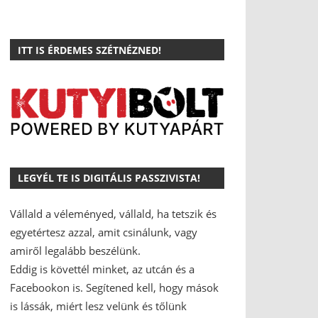
ITT IS ÉRDEMES SZÉTNÉZNED!
LEGYÉL TE IS DIGITÁLIS PASSZIVISTA!
Vállald a véleményed, vállald, ha tetszik és
egyetértesz azzal, amit csinálunk, vagy
amiről legalább beszélünk.
Eddig is követtél minket, az utcán és a
Facebookon is.
Segítened kell, hogy mások
is lássák, miért lesz velünk és tőlünk