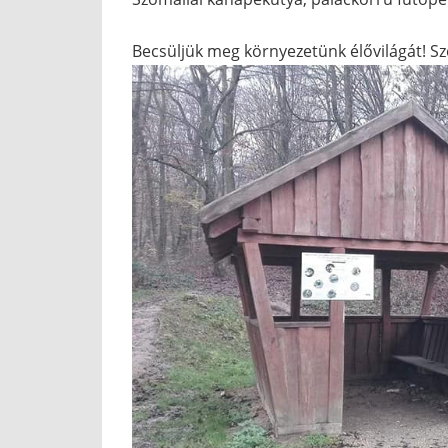
Becsüljük meg környezetünk élővilágát! Sz