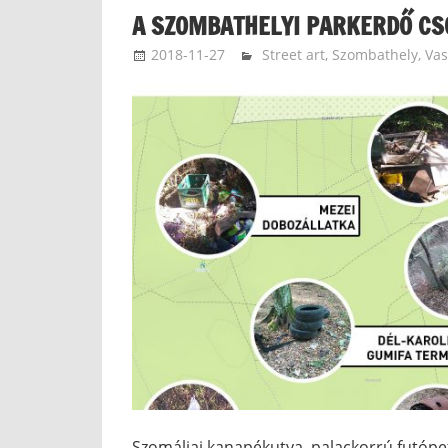
A SZOMBATHELYI PARKERDŐ CS
2018-11-27
kovacsandrea
Street art
,
Szombathely
,
Va
Szomáliai kanapékutya, palackorrú futópe