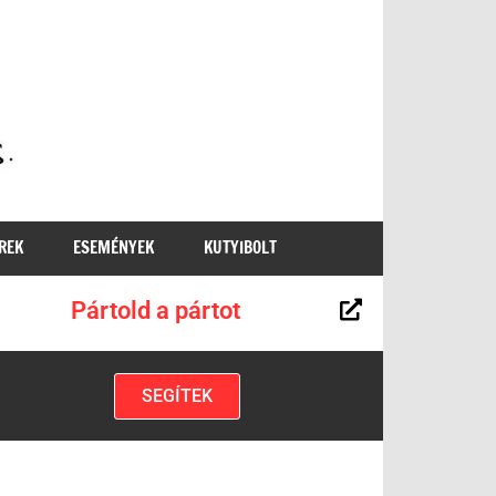
MKKP
REK
ESEMÉNYEK
KUTYIBOLT
Pártold a pártot
SEGÍTEK