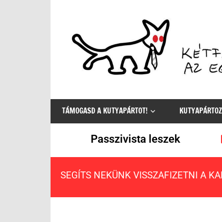
Az
egyetlen
TÁMOGASD A KUTYAPÁRTOT!
KUTYAPÁRTOZ
értelmes
választás
Passzivista leszek
SEGÍTS NEKÜNK VISSZAFIZETNI A K