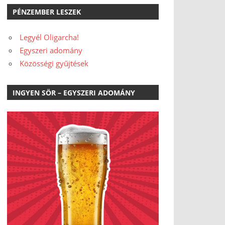
PÉNZEMBER LESZEK
Legyél Oligarcha!
Egyszeri adomány
Közösségi gyűjtések
INGYEN SÖR – EGYSZERI ADOMÁNY