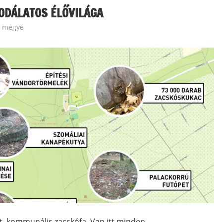
ODÁLATOS ÉLŐVILÁGA
s megye
t, kommunális zacskófa. Van itt minden.