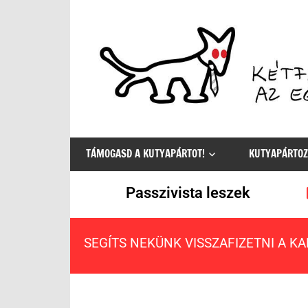
Az
egyetlen
TÁMOGASD A KUTYAPÁRTOT!
KUTYAPÁRTOZ
értelmes
választás
Passzivista leszek
SEGÍTS NEKÜNK VISSZAFIZETNI A K