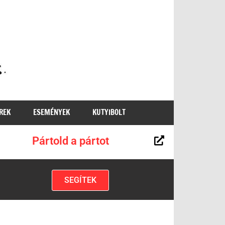
MKKP
REK
ESEMÉNYEK
KUTYIBOLT
Pártold a pártot
SEGÍTEK