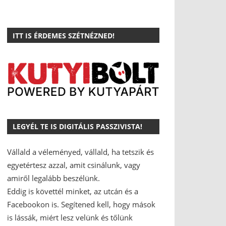
ITT IS ÉRDEMES SZÉTNÉZNED!
LEGYÉL TE IS DIGITÁLIS PASSZIVISTA!
Vállald a véleményed, vállald, ha tetszik és
egyetértesz azzal, amit csinálunk, vagy
amiről legalább beszélünk.
Eddig is követtél minket, az utcán és a
Facebookon is.
Segítened kell, hogy mások
is lássák, miért lesz velünk és tőlünk