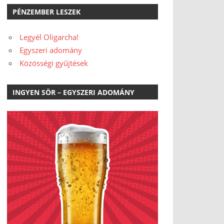
PÉNZEMBER LESZEK
Legyél Oligarcha!
Egyszeri adomány
Közösségi gyűjtések
INGYEN SÖR – EGYSZERI ADOMÁNY