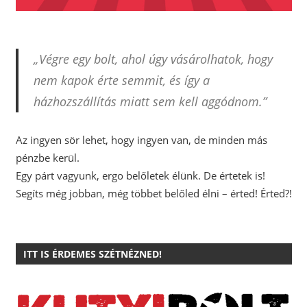
„Végre egy bolt, ahol úgy vásárolhatok, hogy
nem kapok érte semmit, és így a
házhozszállítás miatt sem kell aggódnom.”
Az ingyen sör lehet, hogy ingyen van, de minden más
pénzbe kerül.
Egy párt vagyunk, ergo belőletek élünk. De értetek is!
Segíts még jobban, még többet belőled élni – érted! Érted?!
ITT IS ÉRDEMES SZÉTNÉZNED!