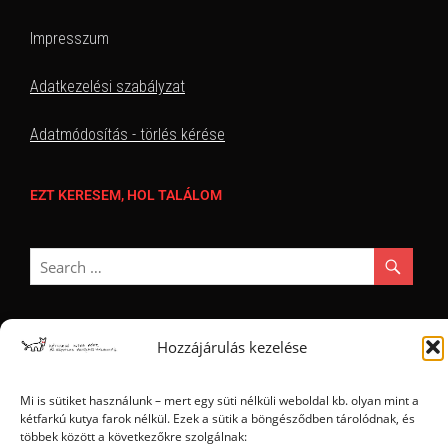
Impresszum
Adatkezelési szabályzat
Adatmódosítás - törlés kérése
EZT KERESEM, HOL TALÁLOM
Hozzájárulás kezelése
Ⓒ 2006 - 2026 - Magyar Kétfarkú Kutya Párt - Minden jog fenntartva
Mi is sütiket használunk – mert egy süti nélküli weboldal kb. olyan mint a
kétfarkú kutya farok nélkül. Ezek a sütik a böngésződben tárolódnak, és
többek között a következőkre szolgálnak: