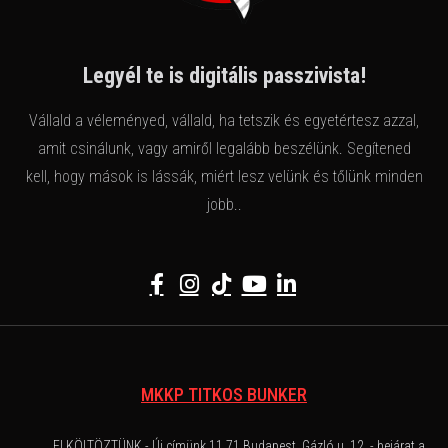
Legyél te is digitális passzivista!
Vállald a véleményed, vállald, ha tetszik és egyetértesz azzal,
amit csinálunk, vagy amiről legalább beszélünk. Segítened
kell, hogy mások is lássák, miért lesz velünk és tőlünk minden
jobb..
MKKP TITKOS BUNKER
ELKÖLTÖZTÜNK - Új címünk 11 71 Budapest, Gázló u. 12. - bejárat a