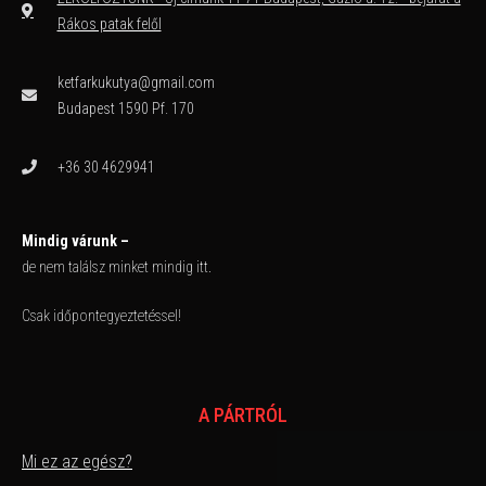
Rákos patak felől
ketfarkukutya@gmail.com
Budapest 1590 Pf. 170
+36 30 4629941
Mindig várunk –
de nem találsz minket mindig itt.
Csak időpontegyeztetéssel!
A PÁRTRÓL
Mi ez az egész?