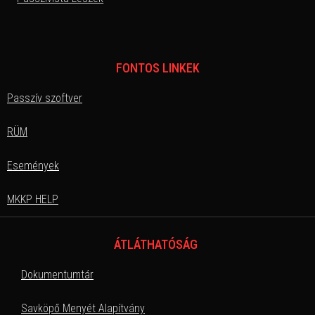
FONTOS LINKEK
Passzív szoftver
RÜM
Események
MKKP HELP
ÁTLÁTHATÓSÁG
Dokumentumtár
Savköpő Menyét Alapítvány