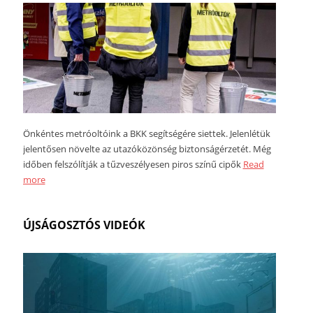
Önkéntes metróoltóink a BKK segítségére siettek. Jelenlétük
jelentősen növelte az utazóközönség biztonságérzetét. Még
időben felszólítják a tűzveszélyesen piros színű cipők
Read
more
ÚJSÁGOSZTÓS VIDEÓK