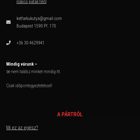
Rákos patak felől
ketfarkukutya@gmail.com
Budapest 1590 Pf. 170
+36 30 4629941
Mindig várunk –
de nem találsz minket mindig itt.
Csak időpontegyeztetéssel!
A PÁRTRÓL
Mi ez az egész?