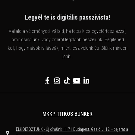
Legyél te is digitális passzivista!
Vállald a véleményed, vállald, ha tetszik és egyetértesz azzal,
amit csinálunk, vagy amiről legalább beszélünk. Segítened
kell, hogy mások is lássák, miért lesz velünk és tőlünk minden
jobb..
MKKP TITKOS BUNKER
ELKÖLTÖZTÜNK - Új címünk 11 71 Budapest, Gázló u. 12. - bejárat a