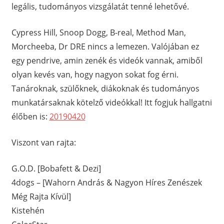
legális, tudományos vizsgálatát tenné lehetővé.
Cypress Hill, Snoop Dogg, B-real, Method Man,
Morcheeba, Dr DRE nincs a lemezen. Valójában ez
egy pendrive, amin zenék és videók vannak, amiből
olyan kevés van, hogy nagyon sokat fog érni.
Tanároknak, szülőknek, diákoknak és tudományos
munkatársaknak kötelző videókkal! Itt fogjuk hallgatni
élőben is:
20190420
Viszont van rajta:
G.O.D. [Bobafett & Dezi]
4dogs – [Wahorn András & Nagyon Híres Zenészek
Még Rajta Kívül]
Kistehén