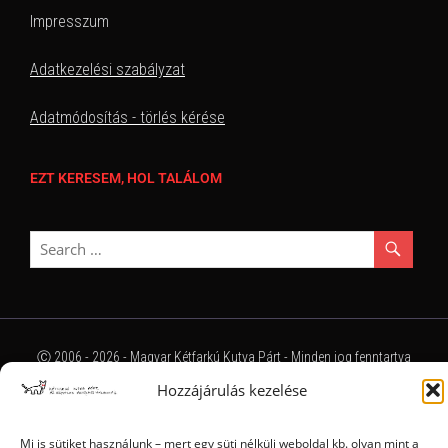
Impresszum
Adatkezelési szabályzat
Adatmódosítás - törlés kérése
EZT KERESEM, HOL TALÁLOM
Ⓒ 2006 - 2026 - Magyar Kétfarkú Kutya Párt - Minden jog fenntartva
Hozzájárulás kezelése
Mi is sütiket használunk – mert egy süti nélküli weboldal kb. olyan mint a