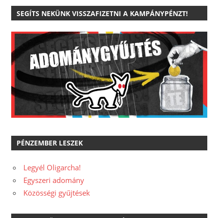
SEGÍTS NEKÜNK VISSZAFIZETNI A KAMPÁNYPÉNZT!
PÉNZEMBER LESZEK
Legyél Oligarcha!
Egyszeri adomány
Közösségi gyűjtések