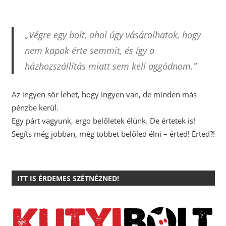
„Végre egy bolt, ahol úgy vásárolhatok, hogy
nem kapok érte semmit, és így a
házhozszállítás miatt sem kell aggódnom.”
Az ingyen sör lehet, hogy ingyen van, de minden más
pénzbe kerül.
Egy párt vagyunk, ergo belőletek élünk. De értetek is!
Segíts még jobban, még többet belőled élni – érted! Érted?!
ITT IS ÉRDEMES SZÉTNÉZNED!