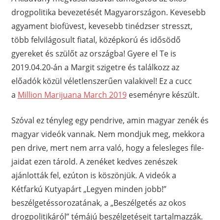
drogpolitika bevezetését Magyarországon. Kevesebb
agyament biofüvest, kevesebb tinédzser stresszt,
több felvilágosult fiatal, középkorú és idősödő
gyereket és szülőt az országba! Gyere el Te is
2019.04.20-án a Margit szigetre és találkozz az
előadók közül véletlenszerűen valakivel! Ez a cucc
a
Million Marijuana March 2019
eseményre készült.
Szóval ez tényleg egy pendrive, amin magyar zenék és
magyar videók vannak. Nem mondjuk meg, mekkora
pen drive, mert nem arra való, hogy a felesleges file-
jaidat ezen tárold. A zenéket kedves zenészek
ajánlották fel, ezúton is köszönjük. A videók a
Kétfarkú Kutyapárt „Legyen minden jobb!”
beszélgetéssorozatának, a „Beszélgetés az okos
drogpolitikáról” témájú beszélgetéseit tartalmazzák.