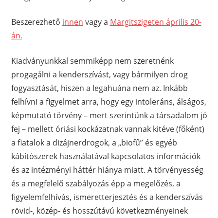
Beszerezhető
innen
vagy a
Margitszigeten április 20-
án.
Kiadványunkkal semmiképp nem szeretnénk
progagálni a kenderszívást, vagy bármilyen drog
fogyasztását, hiszen a legahuána nem az. Inkább
felhívni a figyelmet arra, hogy egy intoleráns, álságos,
képmutató törvény – mert szerintünk a társadalom jó
fej – mellett óriási kockázatnak vannak kitéve (főként)
a fiatalok a dizájnerdrogok, a „biofű” és egyéb
kábítószerek használatával kapcsolatos információk
és az intézményi háttér hiánya miatt. A törvényesség
és a megfelelő szabályozás épp a megelőzés, a
figyelemfelhívás, ismeretterjesztés és a kenderszívás
rövid-, közép- és hosszútávú következményeinek