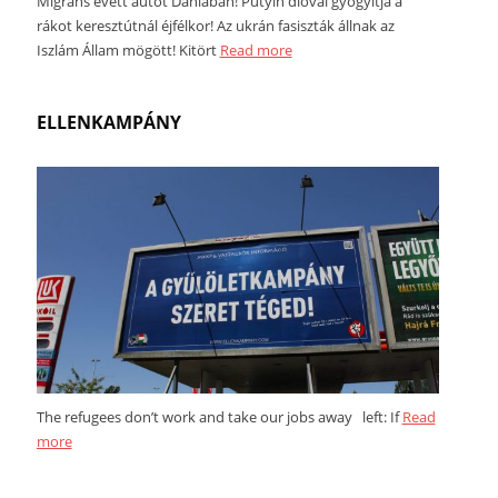
Migráns evett autót Dániában! Putyin dióval gyógyítja a
rákot keresztútnál éjfélkor! Az ukrán fasiszták állnak az
Iszlám Állam mögött! Kitört
Read more
ELLENKAMPÁNY
The refugees don’t work and take our jobs away left: If
Read
more