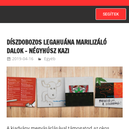
SEGÍTEK
DÍSZDOBOZOS LEGAHUÁNA MARILIZÁLÓ
DALOK – NÉGYHÚSZ KAZI
2019-04-16
ketfarkukutya
Egyéb
A kiadvány megvásárlásával támogatod az okos