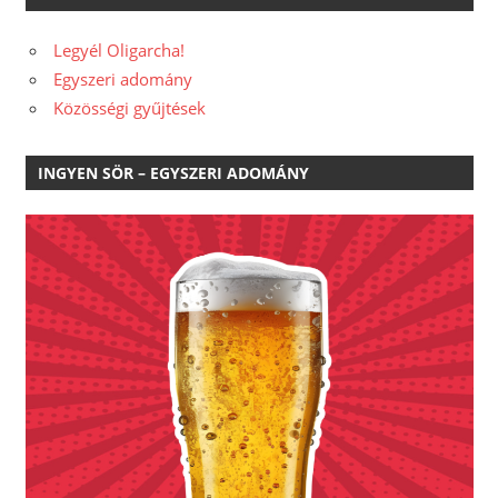
Legyél Oligarcha!
Egyszeri adomány
Közösségi gyűjtések
INGYEN SÖR – EGYSZERI ADOMÁNY