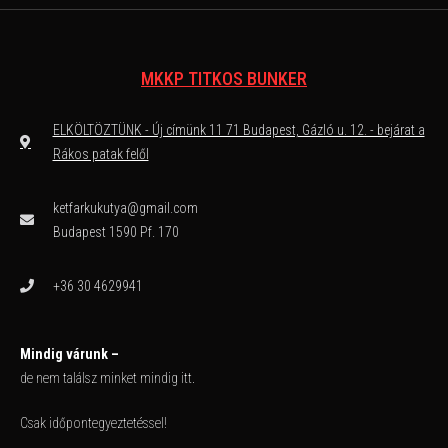
MKKP TITKOS BUNKER
ELKÖLTÖZTÜNK - Új címünk 11 71 Budapest, Gázló u. 12. - bejárat a
Rákos patak felől
ketfarkukutya@gmail.com
Budapest 1590 Pf. 170
+36 30 4629941
Mindig várunk –
de nem találsz minket mindig itt.
Csak időpontegyeztetéssel!