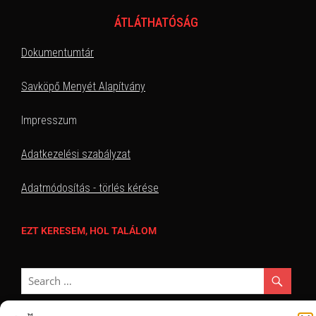
ÁTLÁTHATÓSÁG
Dokumentumtár
Savköpő Menyét Alapítvány
Impresszum
Adatkezelési szabályzat
Adatmódosítás - törlés kérése
EZT KERESEM, HOL TALÁLOM