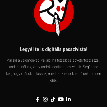
Legyél te is digitális passzivista!
Vállald a véleményed, vállald, ha tetszik és egyetértesz azzal,
amit csinálunk, vagy amiről legalább beszélünk. Segítened
kell, hogy mások is lássák, miért lesz velünk és tőlünk minden
jobb..