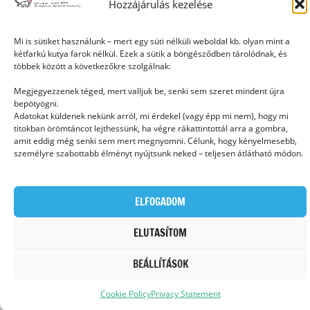
Hozzájárulás kezelése
Ⓒ 2006 - 2026 - Magyar Kétfarkú Kutya Párt - Minden jog fenntartva
Mi is sütiket használunk – mert egy süti nélküli weboldal kb. olyan mint a
kétfarkú kutya farok nélkül. Ezek a sütik a böngésződben tárolódnak, és
többek között a következőkre szolgálnak:
Megjegyezzenek téged, mert valljuk be, senki sem szeret mindent újra
bepötyögni.
Adatokat küldenek nekünk arról, mi érdekel (vagy épp mi nem), hogy mi
titokban örömtáncot lejthessünk, ha végre rákattintottál arra a gombra,
amit eddig még senki sem mert megnyomni. Célunk, hogy kényelmesebb,
személyre szabottabb élményt nyújtsunk neked – teljesen átlátható módon.
ELFOGADOM
ELUTASÍTOM
BEÁLLÍTÁSOK
Cookie Policy
Privacy Statement