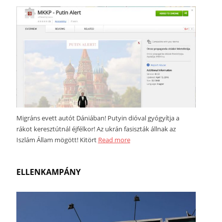
Migráns evett autót Dániában! Putyin dióval gyógyítja a
rákot keresztútnál éjfélkor! Az ukrán fasiszták állnak az
Iszlám Állam mögött! Kitört
Read more
ELLENKAMPÁNY