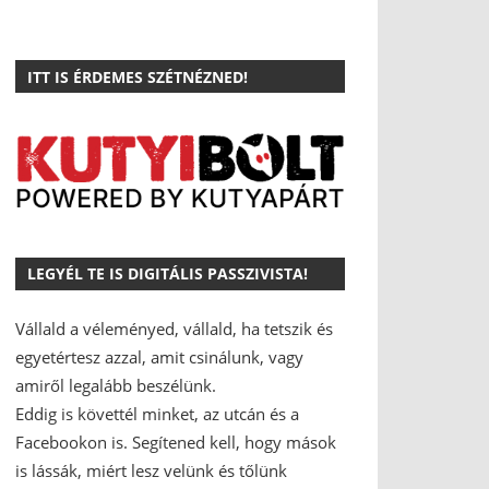
ITT IS ÉRDEMES SZÉTNÉZNED!
LEGYÉL TE IS DIGITÁLIS PASSZIVISTA!
Vállald a véleményed, vállald, ha tetszik és
egyetértesz azzal, amit csinálunk, vagy
amiről legalább beszélünk.
Eddig is követtél minket, az utcán és a
Facebookon is.
Segítened kell, hogy mások
is lássák, miért lesz velünk és tőlünk