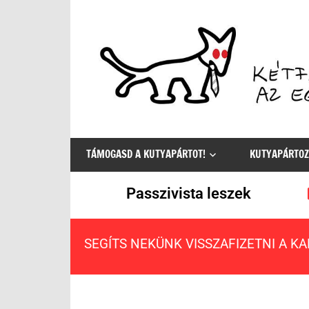
Az
egyetlen
TÁMOGASD A KUTYAPÁRTOT!
KUTYAPÁRTOZ
értelmes
választás
Passzivista leszek
SEGÍTS NEKÜNK VISSZAFIZETNI A K