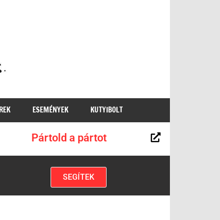
MKKP
REK
ESEMÉNYEK
KUTYIBOLT
Pártold a pártot
SEGÍTEK