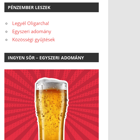
PÉNZEMBER LESZEK
Legyél Oligarcha!
Egyszeri adomány
Közösségi gyűjtések
INGYEN SÖR – EGYSZERI ADOMÁNY