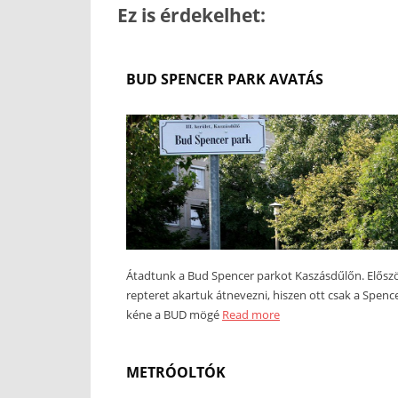
Ez is érdekelhet:
BUD SPENCER PARK AVATÁS
Átadtunk a Bud Spencer parkot Kaszásdűlőn. Előszö
repteret akartuk átnevezni, hiszen ott csak a Spenc
kéne a BUD mögé
Read more
METRÓOLTÓK