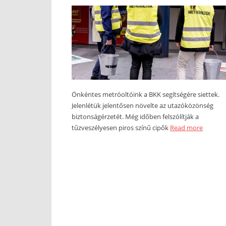
Önkéntes metróoltóink a BKK segítségére siettek.
Jelenlétük jelentősen növelte az utazóközönség
biztonságérzetét. Még időben felszólítják a
tűzveszélyesen piros színű cipők
Read more