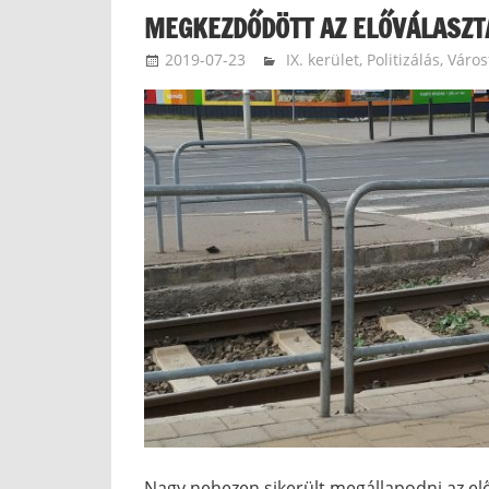
MEGKEZDŐDÖTT AZ ELŐVÁLASZ
2019-07-23
ketfarkukutya
IX. kerület
,
Politizálás
,
Város
Nagy nehezen sikerült megállapodni az elő