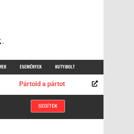
MKKP
REK
ESEMÉNYEK
KUTYIBOLT
Pártold a pártot
SEGÍTEK