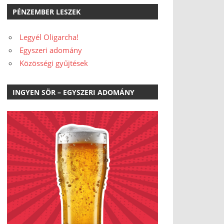
PÉNZEMBER LESZEK
Legyél Oligarcha!
Egyszeri adomány
Közösségi gyűjtések
INGYEN SÖR – EGYSZERI ADOMÁNY