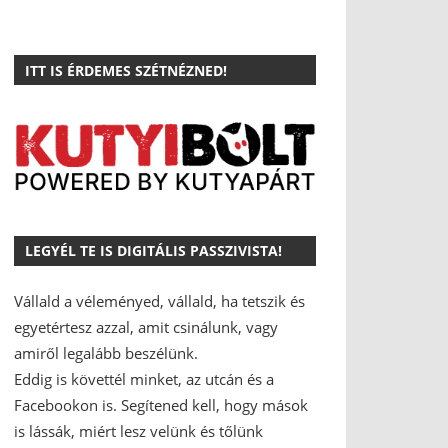
ITT IS ÉRDEMES SZÉTNÉZNED!
LEGYÉL TE IS DIGITÁLIS PASSZIVISTA!
Vállald a véleményed, vállald, ha tetszik és
egyetértesz azzal, amit csinálunk, vagy
amiről legalább beszélünk.
Eddig is követtél minket, az utcán és a
Facebookon is.
Segítened kell, hogy mások
is lássák, miért lesz velünk és tőlünk