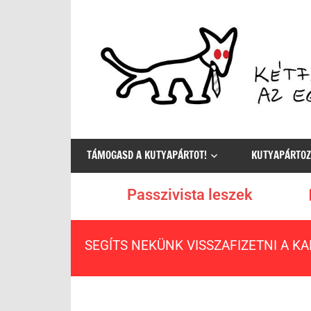
Az
egyetlen
TÁMOGASD A KUTYAPÁRTOT!
KUTYAPÁRTOZ
értelmes
választás
Passzivista leszek
SEGÍTS NEKÜNK VISSZAFIZETNI A K