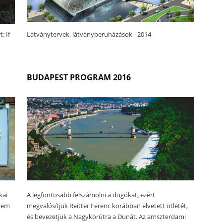
: If
Látványtervek, látványberuházások - 2014
BUDAPEST PROGRAM 2016
kai
A legfontosabb felszámolni a dugókat, ezért
 nem
megvalósítjuk Reitter Ferenc korábban elvetett ötletét,
és bevezetjük a Nagykörútra a Dunát. Az amszterdami