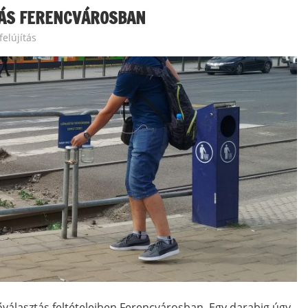
TÁS FERENCVÁROSBAN
felújítás
választás feltételeiben Ferencvárosban. Egy darabig úgy