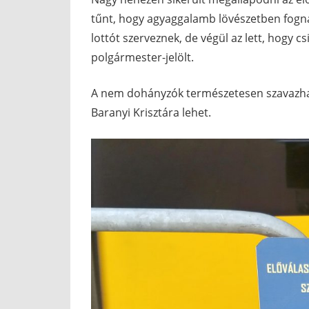
tűnt, hogy agyaggalamb lövészetben fogna
lottót szerveznek, de végül az lett, hogy cs
polgármester-jelölt.
A nem dohányzók természetesen szavazhatn
Baranyi Krisztára lehet.