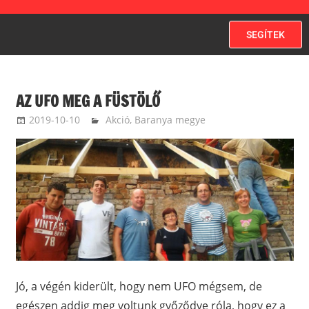
SEGÍTEK
AZ UFO MEG A FÜSTÖLŐ
2019-10-10
ketfarkukutya
Akció
,
Baranya megye
Jó, a végén kiderült, hogy nem UFO mégsem, de
egészen addig meg voltunk győződve róla, hogy ez a