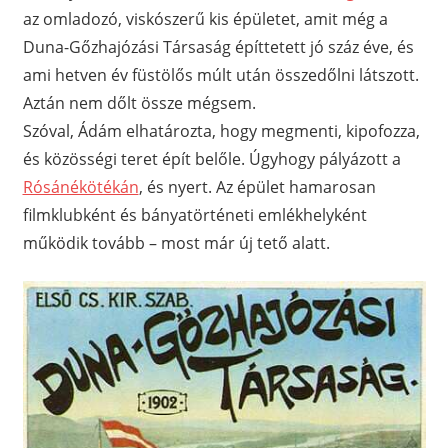
az omladozó, viskószerű kis épületet, amit még a
Duna-Gőzhajózási Társaság építtetett jó száz éve, és
ami hetven év füstölős múlt után összedőlni látszott.
Aztán nem dőlt össze mégsem.
Szóval, Ádám elhatározta, hogy megmenti, kipofozza,
és közösségi teret épít belőle. Úgyhogy pályázott a
Rósánékötékán
, és nyert. Az épület hamarosan
filmklubként és bányatörténeti emlékhelyként
működik tovább – most már új tető alatt.