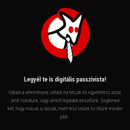
Legyél te is digitális passzivista!
Vállald a véleményed, vállald, ha tetszik és egyetértesz azzal,
amit csinálunk, vagy amiről legalább beszélünk. Segítened
kell, hogy mások is lássák, miért lesz velünk és tőlünk minden
jobb..