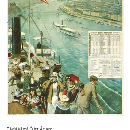
Tádááám! Ő itt Ádám: