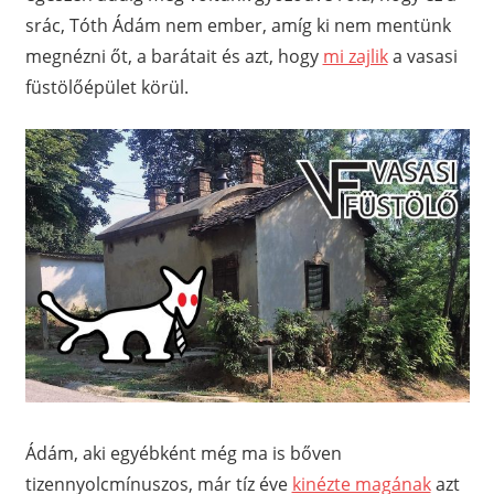
srác, Tóth Ádám nem ember, amíg ki nem mentünk
megnézni őt, a barátait és azt, hogy
mi zajlik
a vasasi
füstölőépület körül.
Ádám, aki egyébként még ma is bőven
tizennyolcmínuszos, már tíz éve
kinézte magának
azt