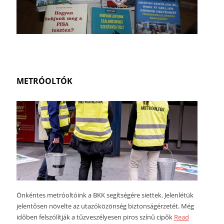
METRÓOLTÓK
Önkéntes metróoltóink a BKK segítségére siettek. Jelenlétük
jelentősen növelte az utazóközönség biztonságérzetét. Még
időben felszólítják a tűzveszélyesen piros színű cipők
Read