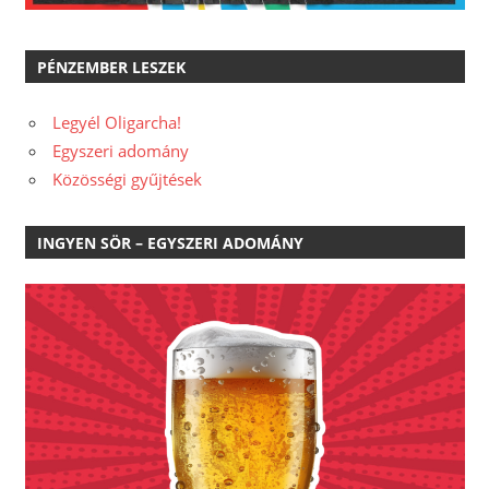
PÉNZEMBER LESZEK
Legyél Oligarcha!
Egyszeri adomány
Közösségi gyűjtések
INGYEN SÖR – EGYSZERI ADOMÁNY