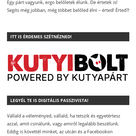
Egy párt vagyunk, ergo belőletek élünk. De értetek is!
Segíts még jobban, még többet belőled élni – érted! Érted?!
ITT IS ÉRDEMES SZÉTNÉZNED!
LEGYÉL TE IS DIGITÁLIS PASSZIVISTA!
Vállald a véleményed, vállald, ha tetszik és egyetértesz
azzal, amit csinálunk, vagy amiről legalább beszélünk.
Eddig is követtél minket, az utcán és a Facebookon