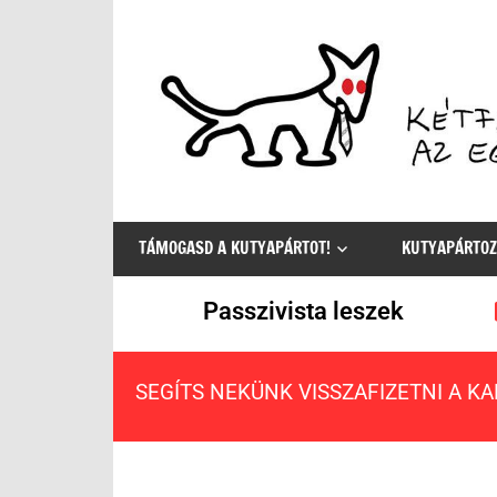
Az
egyetlen
TÁMOGASD A KUTYAPÁRTOT!
KUTYAPÁRTOZ
értelmes
választás
Passzivista leszek
SEGÍTS NEKÜNK VISSZAFIZETNI A K