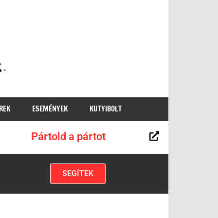
MKKP
REK
ESEMÉNYEK
KUTYIBOLT
Pártold a pártot
SEGÍTEK