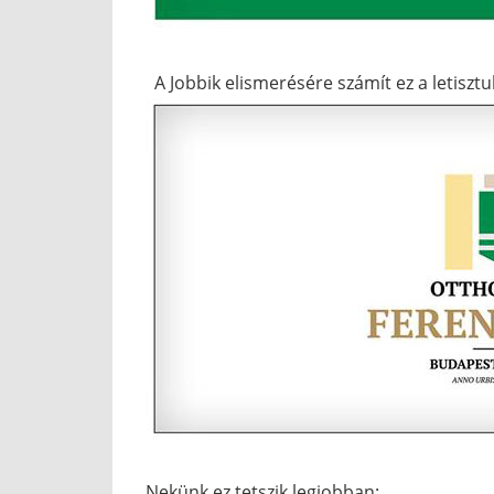
A Jobbik elismerésére számít ez a letisztu
Nekünk ez tetszik legjobban: