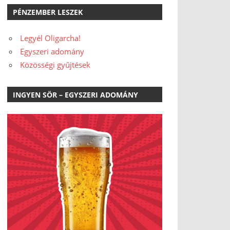
PÉNZEMBER LESZEK
Legyél Oligarcha!
Egyszeri adomány
Közösségi gyűjtések
INGYEN SÖR – EGYSZERI ADOMÁNY