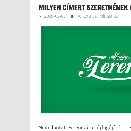
MILYEN CÍMERT SZERETNÉNEK 
2020-02-05
ketfarkukutya
IX. kerület
,
Politizálás
Nem döntött Ferencváros új logójáról a te