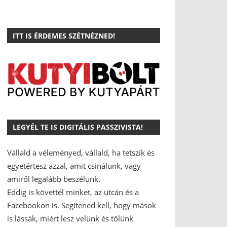
ITT IS ÉRDEMES SZÉTNÉZNED!
LEGYÉL TE IS DIGITÁLIS PASSZIVISTA!
Vállald a véleményed, vállald, ha tetszik és
egyetértesz azzal, amit csinálunk, vagy
amiről legalább beszélünk.
Eddig is követtél minket, az utcán és a
Facebookon is.
Segítened kell, hogy mások
is lássák, miért lesz velünk és tőlünk