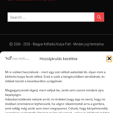
Ⓒ 2006 - 2026 - Magyar Kétfarkú Kutya Párt - Minden jog fenntartva
Hozzájárulás kezelése
Mi is sütiket használunk – mert egy süti nélküli weboldal kb. olyan mint a
kétfarkú kutya farok nélkül. Ezek a sütik a böngésződben tárolódnak, és
többek között a következőkre szolgálnak:
Megjegyezzenek téged, mert valljuk be, senki sem szeret mindent újra
bepötyögni.
Adatokat küldenek nekünk arról, mi érdekel (vagy épp mi nem), hogy mi
titokban örömtáncot lejthessünk, ha végre rákattintottál arra a gombra,
amit eddig még senki sem mert megnyomni. Célunk, hogy kényelmesebb,
személyre szabottabb élményt nyújtsunk neked – teljesen átlátható módon.