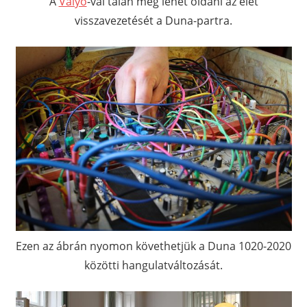
A
Valyo
-val talán meg lehet oldani az élet
visszavezetését a Duna-partra.
Ezen az ábrán nyomon követhetjük a Duna 1020-2020
közötti hangulatváltozását.