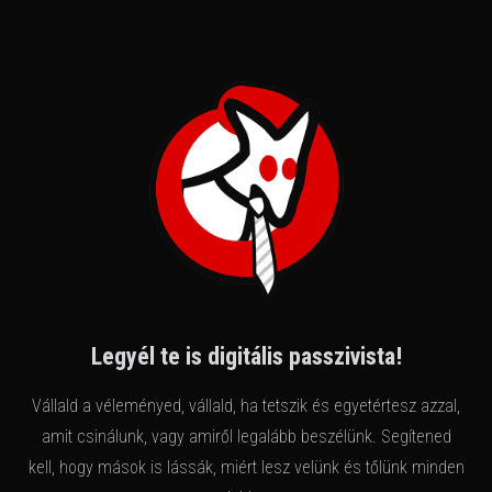
Legyél te is digitális passzivista!
Vállald a véleményed, vállald, ha tetszik és egyetértesz azzal,
amit csinálunk, vagy amiről legalább beszélünk. Segítened
kell, hogy mások is lássák, miért lesz velünk és tőlünk minden