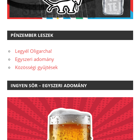
PÉNZEMBER LESZEK
Legyél Oligarcha!
Egyszeri adomány
Közösségi gyűjtések
INGYEN SÖR – EGYSZERI ADOMÁNY