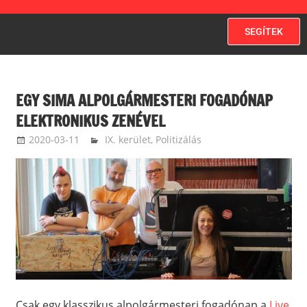
SEGÍTEK
EGY SIMA ALPOLGÁRMESTERI FOGADÓNAP
ELEKTRONIKUS ZENÉVEL
2020-03-11
ketfarkukutya
IX. kerület
,
Politizálás
Csak egy klasszikus alpolgármesteri fogadónap a
Live