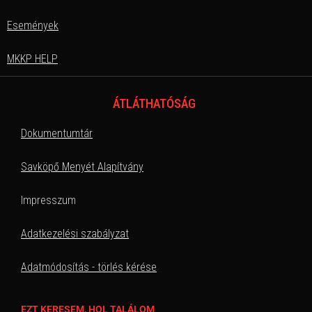
Események
MKKP HELP
ÁTLÁTHATÓSÁG
Dokumentumtár
Savköpő Menyét Alapítvány
Impresszum
Adatkezelési szabályzat
Adatmódosítás - törlés kérése
EZT KERESEM, HOL TALÁLOM