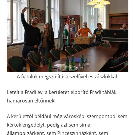
A fiatalok megszólítása szelfivel és zászlókkal.
Letelt a Fradi év, a kerületet elborító Fradi táblák
hamarosan eltűnnek!
A kerülettől például még városképi szempontból sem
kértek engedélyt, pedig azt sem sima
állampolgárként, sem Pinceszínházként, sem