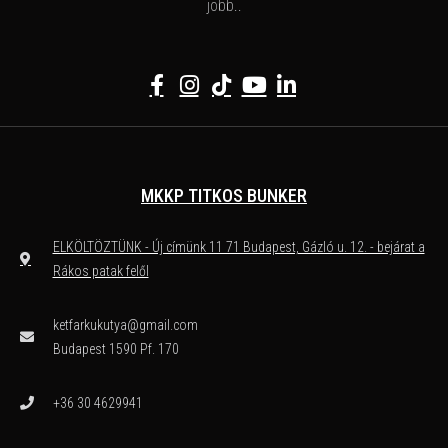
jobb..
MKKP TITKOS BUNKER
ELKÖLTÖZTÜNK - Új címünk 11 71 Budapest, Gázló u. 12. - bejárat a
Rákos patak felől
ketfarkukutya@gmail.com
Budapest 1590 Pf. 170
+36 30 4629941