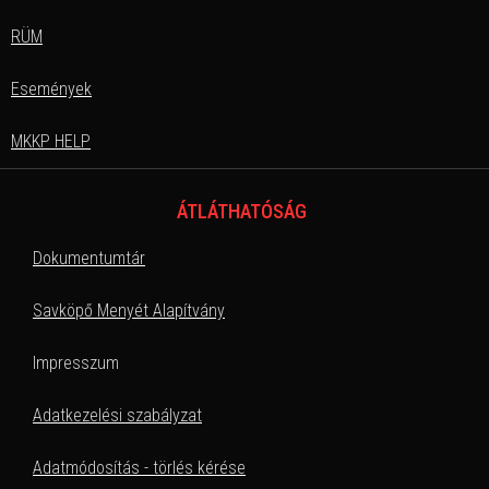
RÜM
Események
MKKP HELP
ÁTLÁTHATÓSÁG
Dokumentumtár
Savköpő Menyét Alapítvány
Impresszum
Adatkezelési szabályzat
Adatmódosítás - törlés kérése