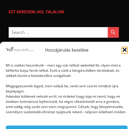
EZT KERESEM, HOL TALÁLOM
Hozzájárulás kezelése
Ⓒ 2006 - 2026 - Magyar Kétfarkú Kutya Párt - Minden jog fenntartva
Mi is sütiket használunk – mert egy süti nélküli weboldal kb. olyan mint a
kétfarkú kutya farok nélkül. Ezek a sütik a böngésződben tárolódnak, és
többek között a következőkre szolgálnak:
Megjegyezzenek téged, mert valljuk be, senki sem szeret mindent újra
bepötyögni.
Adatokat küldenek nekünk arról, mi érdekel (vagy épp mi nem), hogy mi
titokban örömtáncot lejthessünk, ha végre rákattintottál arra a gombra,
amit eddig még senki sem mert megnyomni. Célunk, hogy kényelmesebb,
személyre szabottabb élményt nyújtsunk neked – teljesen átlátható módon.