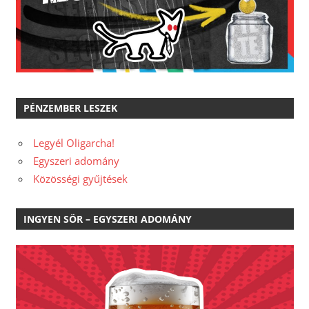
PÉNZEMBER LESZEK
Legyél Oligarcha!
Egyszeri adomány
Közösségi gyűjtések
INGYEN SÖR – EGYSZERI ADOMÁNY