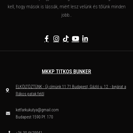
kell, hogy mások is lássák, miért lesz velünk és tőlünk minden
jobb..
MKKP TITKOS BUNKER
ELKÖLTÖZTÜNK - Új címünk 11 71 Budapest, Gázló u. 12. - bejárat a
Rákos patak felől
ketfarkukutya@gmail.com
Budapest 1590 Pf. 170
+36 30 4629941