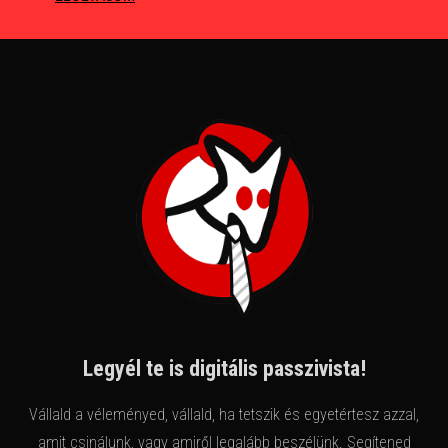
Legyél te is digitális passzivista!
Vállald a véleményed, vállald, ha tetszik és egyetértesz azzal,
amit csinálunk, vagy amiről legalább beszélünk. Segítened