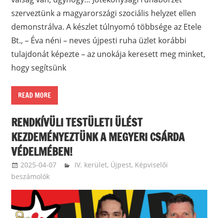
szerveztünk a magyarországi szociális helyzet ellen
demonstrálva. A készlet túlnyomó többsége az Etele
Bt., – Éva néni – neves újpesti ruha üzlet korábbi
tulajdonát képezte – az unokája keresett meg minket,
hogy segítsünk
READ MORE
RENDKÍVÜLI TESTÜLETI ÜLÉST
KEZDEMÉNYEZTÜNK A MEGYERI CSÁRDA
VÉDELMÉBEN!
2025-04-07
ketfarkukutya
IV. kerület, Újpest
,
Képviselői
beszámolók