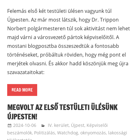
Felemás első két testületi ülésen vagyunk túl
Újpesten. Az már most látszik, hogy Dr. Trippon
Norbert polgármesteren túl sok aktivitást nem lehet
majd várni a városvezető pártok képviselőitől. A
mostani blogposztba összeszedtük a fontosabb
történéseket, próbáltuk röviden, hogy még pont el
merjétek olvasni. És akkor hadd köszönjük meg újra
szavazataitokat:
READ MORE
MEGVOLT AZ ELSŐ TESTÜLETI ÜLÉSÜNK
ÚJPESTEN!
2024-10-06
ketfarkukutya
IV. kerület, Újpest
,
Képviselői
beszámolók
,
Politizálás
,
Watchdog, oknyomozás, lakossági