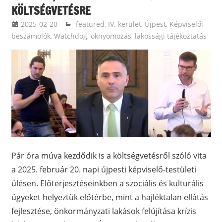
KÖLTSÉGVETÉSRE
2025-02-20
ketfarkukutya
featured
,
IV. kerület, Újpest
,
Képviselői
beszámolók
,
Watchdog, oknyomozás, lakossági tájékoztatás
Pár óra múva kezdődik is a költségvetésről szóló vita
a 2025. február 20. napi újpesti képviselő-testületi
ülésen. Előterjesztéseinkben a szociális és kulturális
ügyeket helyeztük előtérbe, mint a hajléktalan ellátás
fejlesztése, önkormányzati lakások felújítása krízis