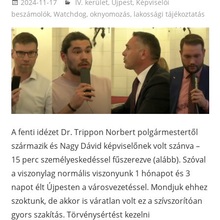
2024-11-17
ketfarkukutya
IV. kerület, Újpest
,
Képviselői
beszámolók
,
Watchdog, oknyomozás, lakossági tájékoztatás
A fenti idézet Dr. Trippon Norbert polgármestertől
származik és Nagy Dávid képviselőnek volt szánva –
15 perc személyeskedéssel fűszerezve (alább). Szóval
a viszonylag normális viszonyunk 1 hónapot és 3
napot élt Újpesten a városvezetéssel. Mondjuk ehhez
szoktunk, de akkor is váratlan volt ez a szívszorítóan
gyors szakítás. Törvénysértést kezelni