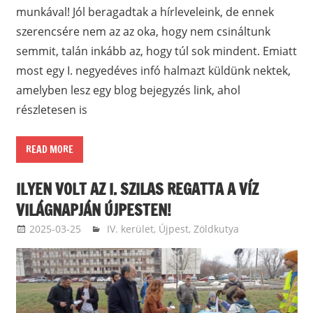
munkával! Jól beragadtak a hírleveleink, de ennek
szerencsére nem az az oka, hogy nem csináltunk
semmit, talán inkább az, hogy túl sok mindent. Emiatt
most egy I. negyedéves infó halmazt küldünk nektek,
amelyben lesz egy blog bejegyzés link, ahol
részletesen is
READ MORE
ILYEN VOLT AZ I. SZILAS REGATTA A VÍZ
VILÁGNAPJÁN ÚJPESTEN!
2025-03-25
ketfarkukutya
IV. kerület, Újpest
,
Zöldkutya