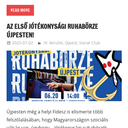
READ MORE
AZ ELSŐ JÓTÉKONYSÁGI RUHABÖRZE
ÚJPESTEN!
2025-07-02
ketfarkukutya
IV. kerület, Újpest
,
Social Club
Újpesten még a helyi Fidesz is elismerte több
felszólalásában, hogy Magyarországon szociális
válság van, úgyhogy… Jótékonysági ruhabörzét