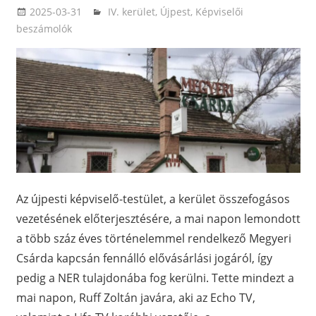
2025-03-31
ketfarkukutya
IV. kerület, Újpest
,
Képviselői
beszámolók
Az újpesti képviselő-testület, a kerület összefogásos
vezetésének előterjesztésére, a mai napon lemondott
a több száz éves történelemmel rendelkező Megyeri
Csárda kapcsán fennálló elővásárlási jogáról, így
pedig a NER tulajdonába fog kerülni. Tette mindezt a
mai napon, Ruff Zoltán javára, aki az Echo TV,