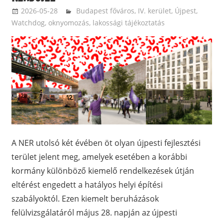
2026-05-28
ketfarkukutya
Budapest főváros
,
IV. kerület, Újpest
,
Watchdog, oknyomozás, lakossági tájékoztatás
A NER utolsó két évében öt olyan újpesti fejlesztési
terület jelent meg, amelyek esetében a korábbi
kormány különböző kiemelő rendelkezések útján
eltérést engedett a hatályos helyi építési
szabályoktól. Ezen kiemelt beruházások
felülvizsgálatáról május 28. napján az újpesti