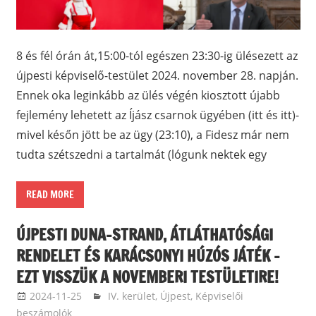
8 és fél órán át,15:00-tól egészen 23:30-ig ülésezett az
újpesti képviselő-testület 2024. november 28. napján.
Ennek oka leginkább az ülés végén kiosztott újabb
fejlemény lehetett az Íjász csarnok ügyében (itt és itt)-
mivel későn jött be az ügy (23:10), a Fidesz már nem
tudta szétszedni a tartalmát (lógunk nektek egy
READ MORE
ÚJPESTI DUNA-STRAND, ÁTLÁTHATÓSÁGI
RENDELET ÉS KARÁCSONYI HÚZÓS JÁTÉK –
EZT VISSZÜK A NOVEMBERI TESTÜLETIRE!
2024-11-25
ketfarkukutya
IV. kerület, Újpest
,
Képviselői
beszámolók