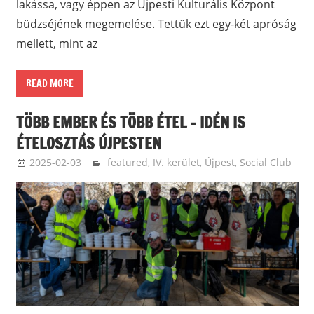
lakássa, vagy éppen az Újpesti Kulturális Központ
büdzséjének megemelése. Tettük ezt egy-két apróság
mellett, mint az
READ MORE
TÖBB EMBER ÉS TÖBB ÉTEL – IDÉN IS
ÉTELOSZTÁS ÚJPESTEN
2025-02-03
ketfarkukutya
featured
,
IV. kerület, Újpest
,
Social Club