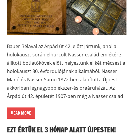
Bauer Bélaval az Árpád út 42. előtt jártunk, ahol a
holokauszt során elhurcolt Nasser család emlékére
állított botlatókövek előtt helyeztünk el két mécsest a
holokauszt 80. évfordulójának alkalmából. Nasser
Manó és Nasser Samu 1872-ben alapította Újpest
akkoriban legnagyobb ékszer-és óraáruházát. Az
Árpád út 42. épületét 1907-ben még a Nasser család
READ MORE
EZT ÉRTÜK EL 3 HÓNAP ALATT ÚJPESTEN!