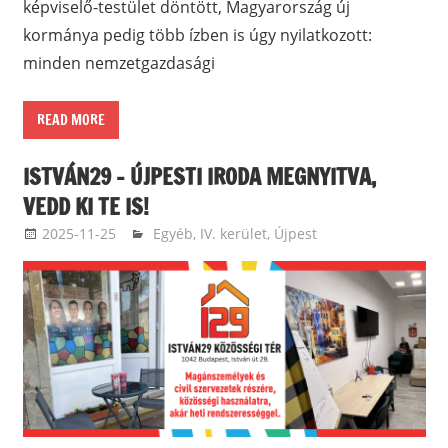
képviselő-testület döntött, Magyarország új
kormánya pedig több ízben is úgy nyilatkozott:
minden nemzetgazdasági
READ MORE
ISTVÁN29 – ÚJPESTI IRODA MEGNYITVA,
VEDD KI TE IS!
2025-11-25
ketfarkukutya
Egyéb
,
IV. kerület, Újpest