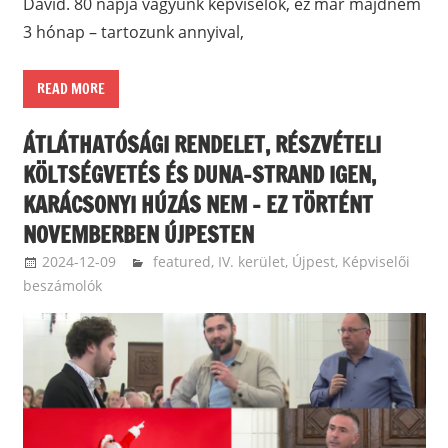
Dávid. 80 napja vagyunk képviselők, ez már majdnem
3 hónap – tartozunk annyival,
READ MORE
ÁTLÁTHATÓSÁGI RENDELET, RÉSZVÉTELI
KÖLTSÉGVETÉS ÉS DUNA-STRAND IGEN,
KARÁCSONYI HÚZÁS NEM – EZ TÖRTÉNT
NOVEMBERBEN ÚJPESTEN
2024-12-09
ketfarkukutya
featured
,
IV. kerület, Újpest
,
Képviselői
beszámolók