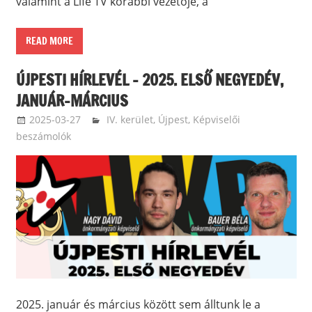
valamint a Life TV korábbi vezetője, a
READ MORE
ÚJPESTI HÍRLEVÉL – 2025. ELSŐ NEGYEDÉV,
JANUÁR-MÁRCIUS
2025-03-27
ketfarkukutya
IV. kerület, Újpest
,
Képviselői
beszámolók
2025. január és március között sem álltunk le a