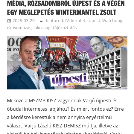
MÉDIA, RÓZSADOMBRÓL ÚJPEST ÉS A VÉGÉN
EGY MEGLEPETÉS WINTERMANTEL ZSOLT
2025-03-20
ketfarkukutya
featured
,
IV. kerület, Újpest
,
Watchdog,
oknyomozás, lakossági tájékoztatás
Mi köze a MSZMP KISZ vagyonnak Varjú újpesti és
óbudai internetes lapjához? És miért fontos ez? Erre
a kérdésre kerestük a nem annyira egyértelmű
választ: Varju László KISZ-DEMISZ múltja, illetve az