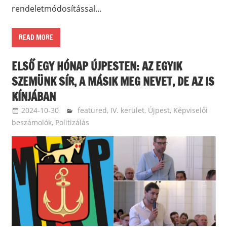
rendeletmódosítással…
READ MORE
ELSŐ EGY HÓNAP ÚJPESTEN: AZ EGYIK
SZEMÜNK SÍR, A MÁSIK MEG NEVET, DE AZ IS
KÍNJÁBAN
2024-10-30
ketfarkukutya
featured
,
IV. kerület, Újpest
,
Képviselői
beszámolók
,
Politizálás