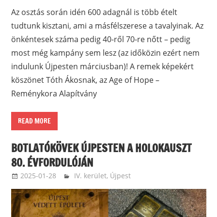
Az osztás során idén 600 adagnál is több ételt
tudtunk kisztani, ami a másfélszerese a tavalyinak. Az
önkéntesek száma pedig 40-ről 70-re nőtt – pedig
most még kampány sem lesz (az időközin ezért nem
indulunk Újpesten márciusban)! A remek képekért
köszönet Tóth Ákosnak, az Age of Hope –
Reménykora Alapítvány
READ MORE
BOTLATÓKÖVEK ÚJPESTEN A HOLOKAUSZT
80. ÉVFORDULÓJÁN
2025-01-28
ketfarkukutya
IV. kerület, Újpest