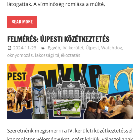
látogattak. A vízminőség romlása a múlté,
READ MORE
FELMÉRÉS: ÚJPESTI KÖZÉTKEZTETÉS
2024-11-23
ketfarkukutya
Egyéb
,
IV. kerület, Újpest
,
Watchdog,
oknyomozás, lakossági tájékoztatás
Szeretnénk megismerni a IV. kerületi közétkeztetéssel
kapcsolatos véleményüket, ezért kérjük, válaszoljanak