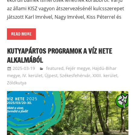
ekörüli balhék ismerősek lehetnek korábbról. Varju
az állami KISZ vagyon átszervezésénél kulcsszerepet
játszott Karl Imrével, Nagy Imrével, Kiss Péterrel és
READ MORE
KUTYAPÁRTOS PROGRAMOK A VÍZ HETE
ALKALMÁBÓL
2025-03-19
langdavid
featured
,
Fejér megye
,
Hajdú-Bihar
megye
,
IV. kerület, Újpest
,
Székesfehérvár
,
XXIII. kerület
,
Zöldkutya