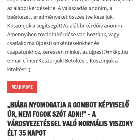
az alábbi kérdésekre. A válaszadás anonim, a
beérkezett eredményeket összesítve kezeljük.
Köszönjük a segítségét! Az alábbi kérdőív anonim.
Amennyiben további kérdése van hozzánk, vagy
csatlakozna újpesti önkénteseinkhez és
csapatunkhoz, keressen minket az
ujpest@mkkp.hu
e-mail címen!Köszönjük! Betöltés… Köszönjük a
kitöltést!:)
READ MORE
„HIÁBA NYOMOGATJA A GOMBOT KÉPVISELŐ
ÚR, NEM FOGOK SZÓT ADNI!” – A
VÁROSVEZETÉSSEL VALÓ NORMÁLIS VISZONY
ÉLT 35 NAPOT