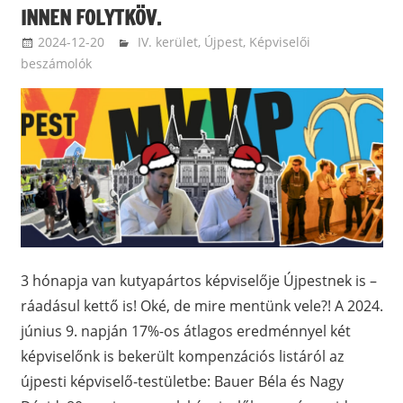
INNEN FOLYTKÖV.
2024-12-20
ketfarkukutya
IV. kerület, Újpest
,
Képviselői
beszámolók
3 hónapja van kutyapártos képviselője Újpestnek is –
ráadásul kettő is! Oké, de mire mentünk vele?! A 2024.
június 9. napján 17%-os átlagos eredménnyel két
képviselőnk is bekerült kompenzációs listáról az
újpesti képviselő-testületbe: Bauer Béla és Nagy