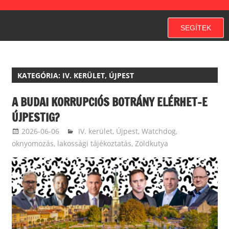
SEGÍTEK
KATEGÓRIA:
IV. KERÜLET, ÚJPEST
A BUDAI KORRUPCIÓS BOTRÁNY ELÉRHET-E
ÚJPESTIG?
2026-06-06
ketfarkukutya
IV. kerület, Újpest
,
Watchdog,
oknyomozás, lakossági tájékoztatás
,
Zöldkutya