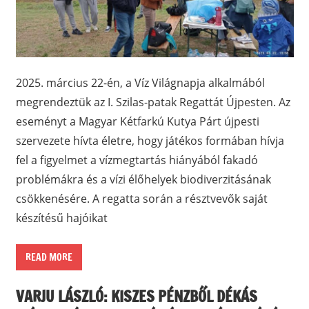
2025. március 22-én, a Víz Világnapja alkalmából
megrendeztük az I. Szilas-patak Regattát Újpesten. Az
eseményt a Magyar Kétfarkú Kutya Párt újpesti
szervezete hívta életre, hogy játékos formában hívja
fel a figyelmet a vízmegtartás hiányából fakadó
problémákra és a vízi élőhelyek biodiverzitásának
csökkenésére. A regatta során a résztvevők saját
készítésű hajóikat
READ MORE
VARJU LÁSZLÓ: KISZES PÉNZBŐL DÉKÁS