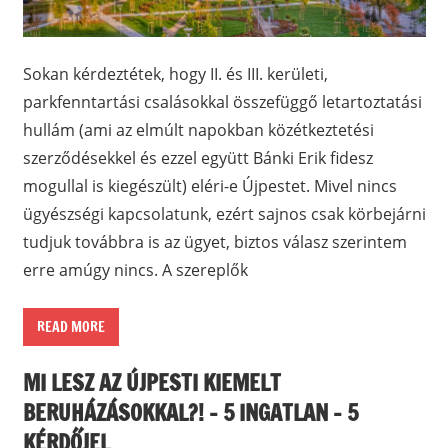
Sokan kérdeztétek, hogy II. és III. kerületi,
parkfenntartási csalásokkal összefüggő letartoztatási
hullám (ami az elmúlt napokban közétkeztetési
szerződésekkel és ezzel együtt Bánki Erik fidesz
mogullal is kiegészült) eléri-e Újpestet. Mivel nincs
ügyészségi kapcsolatunk, ezért sajnos csak körbejárni
tudjuk továbbra is az ügyet, biztos válasz szerintem
erre amúgy nincs. A szereplők
READ MORE
MI LESZ AZ ÚJPESTI KIEMELT
BERUHÁZÁSOKKAL?! – 5 INGATLAN – 5
KÉRDŐJEL