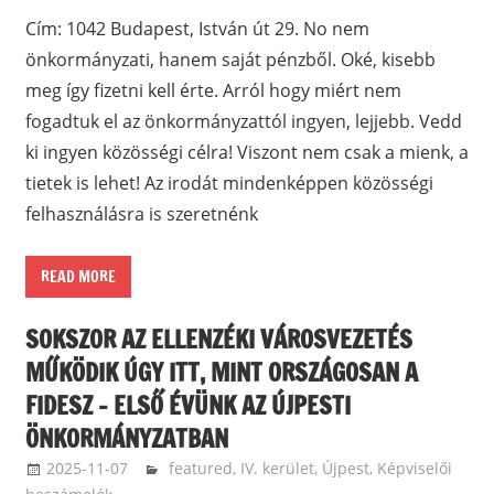
Cím: 1042 Budapest, István út 29. No nem
önkormányzati, hanem saját pénzből. Oké, kisebb
meg így fizetni kell érte. Arról hogy miért nem
fogadtuk el az önkormányzattól ingyen, lejjebb. Vedd
ki ingyen közösségi célra! Viszont nem csak a mienk, a
tietek is lehet! Az irodát mindenképpen közösségi
felhasználásra is szeretnénk
READ MORE
SOKSZOR AZ ELLENZÉKI VÁROSVEZETÉS
MŰKÖDIK ÚGY ITT, MINT ORSZÁGOSAN A
FIDESZ – ELSŐ ÉVÜNK AZ ÚJPESTI
ÖNKORMÁNYZATBAN
2025-11-07
langdavid
featured
,
IV. kerület, Újpest
,
Képviselői