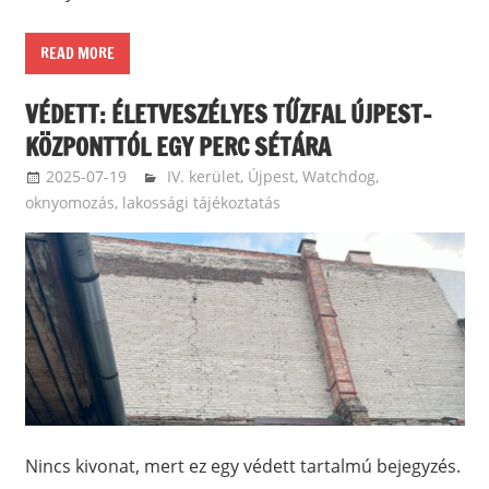
READ MORE
VÉDETT: ÉLETVESZÉLYES TŰZFAL ÚJPEST-
KÖZPONTTÓL EGY PERC SÉTÁRA
2025-07-19
ketfarkukutya
IV. kerület, Újpest
,
Watchdog,
oknyomozás, lakossági tájékoztatás
Nincs kivonat, mert ez egy védett tartalmú bejegyzés.