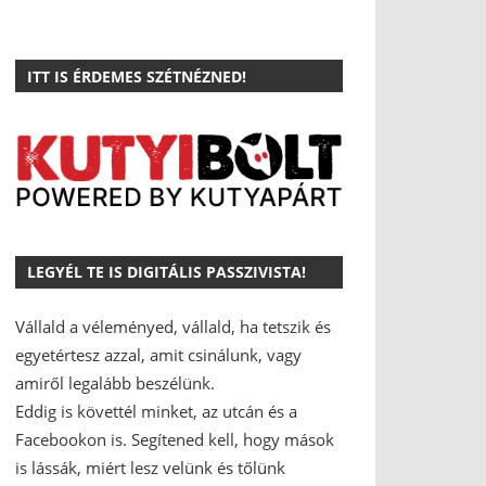
ITT IS ÉRDEMES SZÉTNÉZNED!
LEGYÉL TE IS DIGITÁLIS PASSZIVISTA!
Vállald a véleményed, vállald, ha tetszik és
egyetértesz azzal, amit csinálunk, vagy
amiről legalább beszélünk.
Eddig is követtél minket, az utcán és a
Facebookon is.
Segítened kell, hogy mások
is lássák, miért lesz velünk és tőlünk