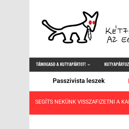
Az
egyetlen
TÁMOGASD A KUTYAPÁRTOT!
KUTYAPÁRTOZ
értelmes
választás
Passzivista leszek
SEGÍTS NEKÜNK VISSZAFIZETNI A K