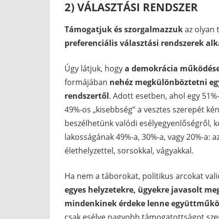
2) VÁLASZTÁSI RENDSZER
Támogatjuk és szorgalmazzuk
az olyan
preferenciális választási rendszerek
al
Úgy látjuk, hogy
a demokrácia működése 
formájában
nehéz megkülönböztetni egy
rendszertől
. Adott esetben, ahol egy 51
49%-os „kisebbség” a vesztes szerepét kén
beszélhetünk valódi esélyegyenlőségről, 
lakosságának 49%-a, 30%-a, vagy 20%-a: 
élethelyzettel, sorsokkal, vágyakkal.
Ha nem a táborokat, politikus arcokat val
egyes helyzetekre, ügyekre javasolt m
mindenkinek érdeke lenne együttműkö
csak esélye nagyobb támogatottságot szer