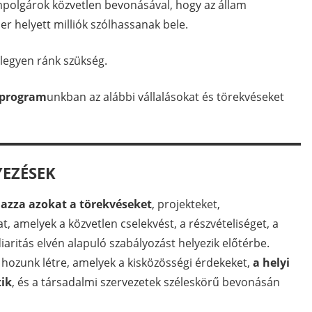
mpolgárok közvetlen bevonásával, hogy az állam
r helyett milliók szólhassanak bele.
 legyen ránk szükség.
 program
unkban az alábbi vállalásokat és törekvéseket
EZÉSEK
azza azokat a törekvéseket
, projekteket,
 amelyek a közvetlen cselekvést, a részvételiséget, a
iaritás elvén alapuló szabályozást helyezik előtérbe.
ozunk létre, amelyek a kisközösségi érdekeket,
a helyi
tik
, és a társadalmi szervezetek széleskörű bevonásán