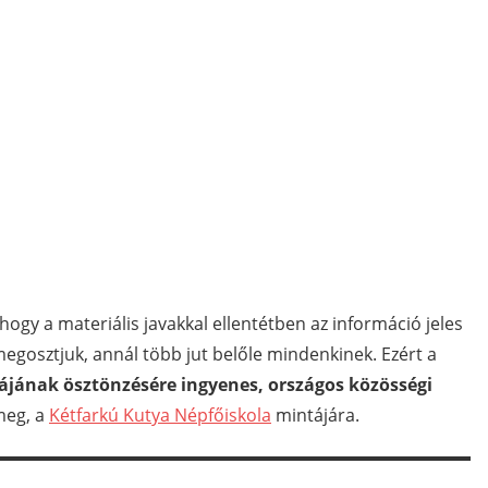
hogy a materiális javakkal ellentétben az információ jeles
egosztjuk, annál több jut belőle mindenkinek. Ezért a
rájának ösztönzésére
ingyenes, országos közösségi
meg, a
Kétfarkú Kutya Népfőiskola
mintájára.