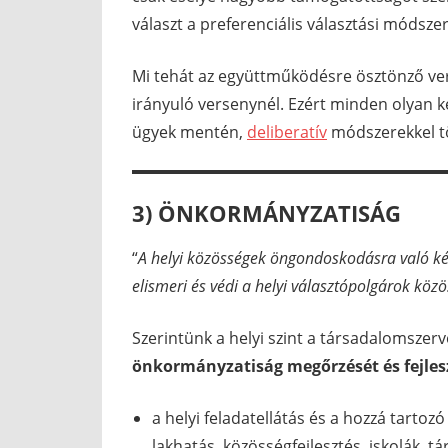
választ a preferenciális választási módszer
Mi tehát az együttműködésre ösztönző ve
irányuló versenynél. Ezért minden olyan 
ügyek mentén,
deliberatív
módszerekkel tö
3) ÖNKORMÁNYZATISÁG
“
A helyi közösségek öngondoskodásra való k
elismeri és védi a helyi választópolgárok kö
Szerintünk a helyi szint a társadalomszerv
önkormányzatiság megőrzését és fejles
a helyi feladatellátás és a hozzá tartozó
lakhatás, közösségfejlesztés, iskolák, t