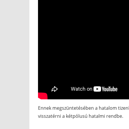
Ennek megszüntetésében a hatalom tizenk
visszatérni a kétpólusú hatalmi rendbe.