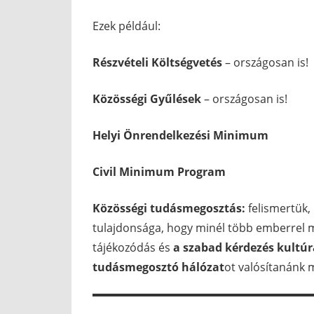
Ezek például:
Részvételi Költségvetés
– országosan is!
Közösségi Gyűlések
– országosan is!
Helyi Önrendelkezési Minimum
Civil Minimum Program
Közösségi tudásmegosztás:
felismertük, 
tulajdonsága, hogy minél több emberrel m
tájékozódás és
a
szabad kérdezés kultú
tudásmegosztó hálózat
ot valósítanánk 