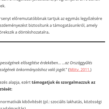
ek.
rsenyt előremutatóbbnak tartjuk az egymás legyőzésére
kezdeményezést biztosítunk a támogatásunkról, amely
rekszik a döntéshozatalra
.
épességének elősegítése érdekében
…
…az Országgyűlés
zösségének önkormányzáshoz való jogát.
”
(
Mötv. 2011.
)
ezés alapja, ezért
támogatjuk és szorgalmazzuk az
ztését:
 normatívák kibővítését (pl.: szociális lakhatás, közösségi
ársadalmasítás).