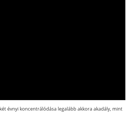
ét évnyi koncentrálódása legalább akkora akadály, mint