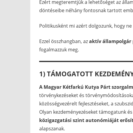
Ezért megteremtjük a lehetőséget az álla
döntéseibe néhány fontosnak tartott embe
Politikusként mi azért dolgozunk, hogy ne
Ezzel összhangban, az
aktív állampolgár
fogalmazzuk meg.
1) TÁMOGATOTT KEZDEMÉNY
A Magyar Kétfarkú Kutya Párt szorgalm
törvénykezéseket és törvénymódosításokat,
közösségvezérelt fejlesztéseket, a szubszid
Olyan kezdeményezéseket támogatunk és h
közigazgatási szint autonómiáját erősí
alapszanak.