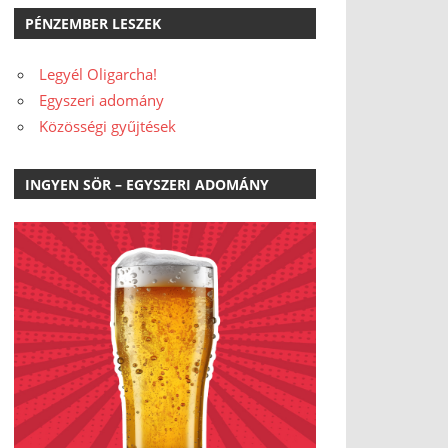
PÉNZEMBER LESZEK
Legyél Oligarcha!
Egyszeri adomány
Közösségi gyűjtések
INGYEN SÖR – EGYSZERI ADOMÁNY