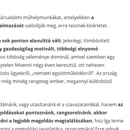
 társadalmi műhelymunkákat, amelyekben
a
kalmazását
valósítják meg, erre tesznek kísérletet.
sok ponton elavulttá vált
. Jelenlegi, tömbösített
 gazdaságilag motivált, többségi elnyomó
%-os többség véleménye dominál, amivel szemben egy
ytelen felvenni négy éven keresztül, ott nehezen
közös ügyekről, „nemzeti együttműködésről”. Az ország
az még mindig rengeteg ember, megannyi különböző
idálnánk, vagy utasítanánk el a szavazatainkkal, hanem
az
egoldásokat pontoznánk, rangsorolnánk
,
akkor
dni a legjobb megoldás megtalálásában
, hisz így lenne
ezni a megoldási javaslatára, programjára! Erre adnak