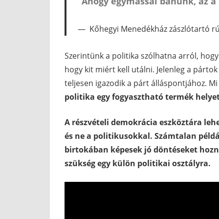
“Ahogy egymással bánunk, az a
Kőhegyi Menedékház zászlótartó r
Szerintünk a politika szólhatna arról, ho
hogy kit miért kell utálni. Jelenleg a pár
teljesen igazodik a párt álláspontjához. Mi
politika egy fogyasztható termék helyet
A részvételi demokrácia eszköztára leh
és ne a politikusokkal. Számtalan példá
birtokában képesek jó döntéseket hozni
szükség egy külön politikai osztályra.