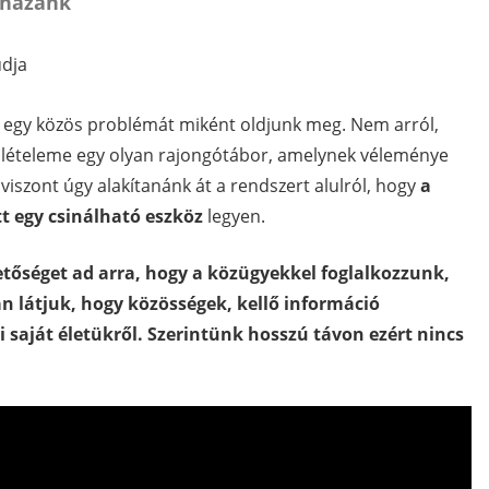
 hazánk”
údja
gy egy közös problémát miként oldjunk meg. Nem arról,
tok lételeme egy olyan rajongótábor, amelynek véleménye
 viszont úgy alakítanánk át a rendszert alulról, hogy
a
t egy csinálható eszköz
legyen.
etőséget ad arra, hogy a közügyekkel foglalkozzunk,
n látjuk, hogy közösségek, kellő információ
 saját életükről. Szerintünk hosszú távon ezért nincs