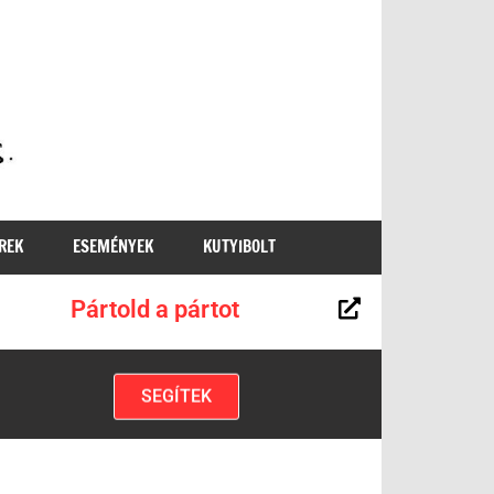
MKKP
REK
ESEMÉNYEK
KUTYIBOLT
Pártold a pártot
SEGÍTEK