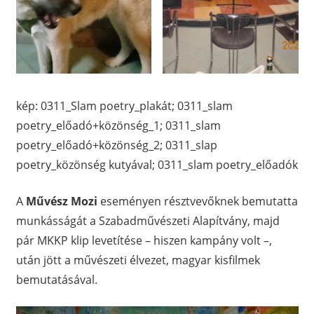
kép: 0311_Slam poetry_plakát; 0311_slam
poetry_előadó+közönség_1; 0311_slam
poetry_előadó+közönség_2; 0311_slap
poetry_közönség kutyával; 0311_slam poetry_előadók
A
Művész Mozi
eseményen résztvevőknek bemutatta
munkásságát a Szabadművészeti Alapítvány, majd
pár MKKP klip levetítése – hiszen kampány volt –,
után jött a művészeti élvezet, magyar kisfilmek
bemutatásával.