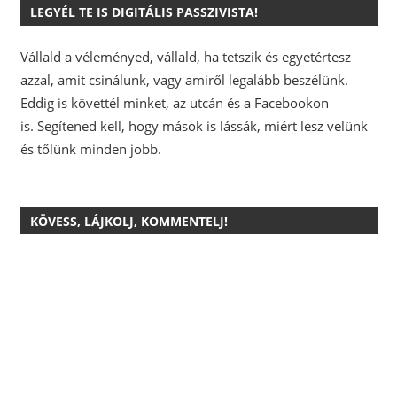
LEGYÉL TE IS DIGITÁLIS PASSZIVISTA!
Vállald a véleményed, vállald, ha tetszik és egyetértesz
azzal, amit csinálunk, vagy amiről legalább beszélünk.
Eddig is követtél minket, az utcán és a Facebookon
is.
Segítened kell, hogy mások is lássák, miért lesz velünk
és tőlünk minden jobb.
KÖVESS, LÁJKOLJ, KOMMENTELJ!