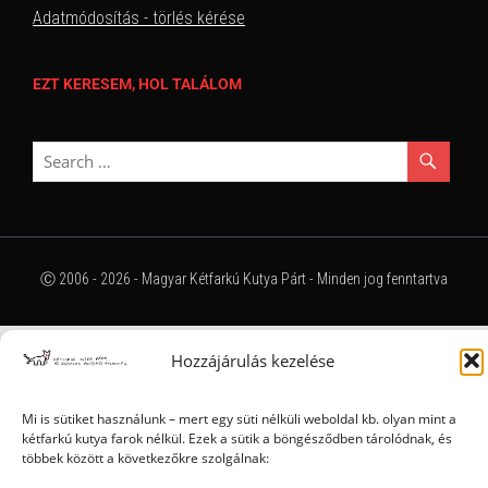
Adatmódosítás - törlés kérése
EZT KERESEM, HOL TALÁLOM
Ⓒ 2006 - 2026 - Magyar Kétfarkú Kutya Párt - Minden jog fenntartva
Hozzájárulás kezelése
Mi is sütiket használunk – mert egy süti nélküli weboldal kb. olyan mint a
kétfarkú kutya farok nélkül. Ezek a sütik a böngésződben tárolódnak, és
többek között a következőkre szolgálnak: