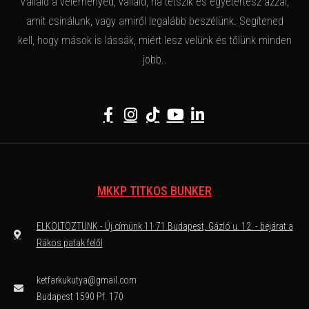
Vállald a véleményed, vállald, ha tetszik és egyetértesz azzal,
amit csinálunk, vagy amiről legalább beszélünk. Segítened
kell, hogy mások is lássák, miért lesz velünk és tőlünk minden
jobb..
MKKP TITKOS BUNKER
ELKÖLTÖZTÜNK - Új címünk 11 71 Budapest, Gázló u. 12. - bejárat a
Rákos patak felől
ketfarkukutya@gmail.com
Budapest 1590 Pf. 170