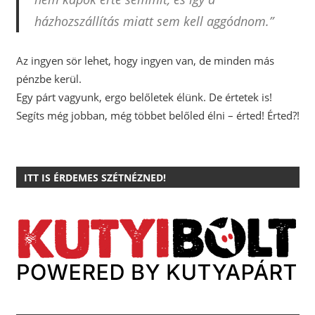
házhozszállítás miatt sem kell aggódnom.”
Az ingyen sör lehet, hogy ingyen van, de minden más
pénzbe kerül.
Egy párt vagyunk, ergo belőletek élünk. De értetek is!
Segíts még jobban, még többet belőled élni – érted! Érted?!
ITT IS ÉRDEMES SZÉTNÉZNED!