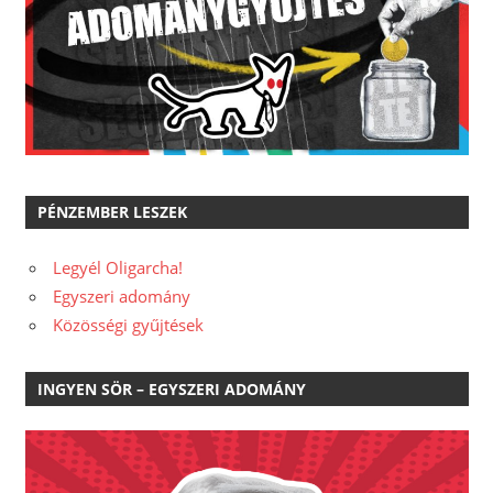
PÉNZEMBER LESZEK
Legyél Oligarcha!
Egyszeri adomány
Közösségi gyűjtések
INGYEN SÖR – EGYSZERI ADOMÁNY