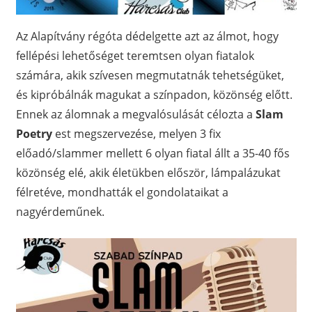
Az Alapítvány régóta dédelgette azt az álmot, hogy
fellépési lehetőséget teremtsen olyan fiatalok
számára, akik szívesen megmutatnák tehetségüket,
és kipróbálnák magukat a színpadon, közönség előtt.
Ennek az álomnak a megvalósulását célozta a
Slam
Poetry
est megszervezése, melyen 3 fix
előadó/slammer mellett 6 olyan fiatal állt a 35-40 fős
közönség elé, akik életükben először, lámpalázukat
félretéve, mondhatták el gondolataikat a
nagyérdeműnek.