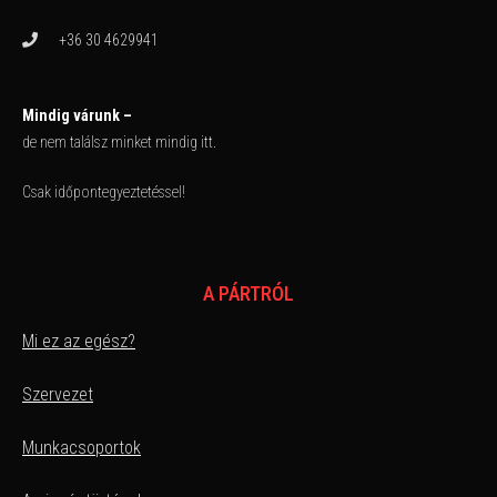
+36 30 4629941
Mindig várunk –
de nem találsz minket mindig itt.
Csak időpontegyeztetéssel!
A PÁRTRÓL
Mi ez az egész?
Szervezet
Munkacsoportok