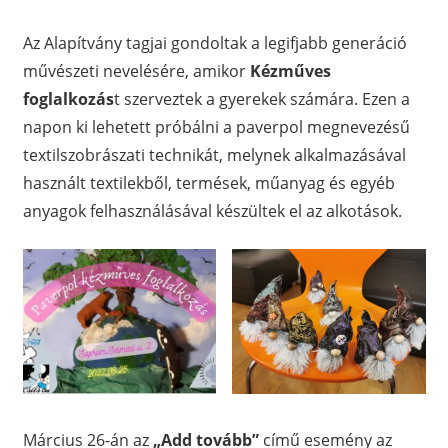
Az Alapítvány tagjai gondoltak a legifjabb generáció
művészeti nevelésére, amikor
Kézműves
foglalkozás
t szerveztek a gyerekek számára. Ezen a
napon ki lehetett próbálni a paverpol megnevezésű
textilszobrászati technikát, melynek alkalmazásával
használt textilekből, termések, műanyag és egyéb
anyagok felhasználásával készültek el az alkotások.
Március 26-án az
„Add tovább”
című esemény az