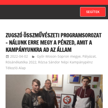
SEGÍTEK
ZUGSZÓ ÖSSZMŰVÉSZETI PROGRAMSOROZAT
– NÁLUNK ERRE MEGY A PÉNZED, AMIT A
KAMPÁNYUNKRA AD AZ ÁLLAM
2022-04-02
ketfarkukutya
Győr-Moson-Sopron megye
,
Pályázat
,
Rósánékatéka 2022
,
Rózsa Sándor Népi Kampánypénz
Tékozló Alap