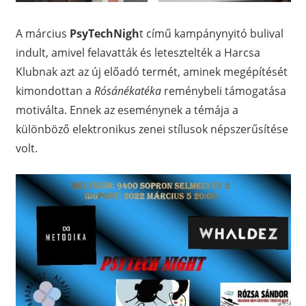
A március
PsyTechNigh
t című kampánynyitó bulival
indult, amivel felavatták és letesztelték a Harcsa
Klubnak azt az új előadó termét, aminek megépítését
kimondottan a
Rósánékatéka
reménybeli támogatása
motiválta. Ennek az eseménynek a témája a
különböző elektronikus zenei stílusok népszerűsítése
volt.