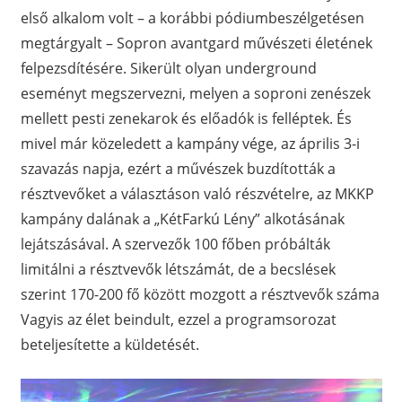
első alkalom volt – a korábbi pódiumbeszélgetésen
megtárgyalt – Sopron avantgard művészeti életének
felpezsdítésére. Sikerült olyan underground
eseményt megszervezni, melyen a soproni zenészek
mellett pesti zenekarok és előadók is felléptek. És
mivel már közeledett a kampány vége, az április 3-i
szavazás napja, ezért a művészek buzdították a
résztvevőket a választáson való részvételre, az MKKP
kampány dalának a „KétFarkú Lény” alkotásának
lejátszásával. A szervezők 100 főben próbálták
limitálni a résztvevők létszámát, de a becslések
szerint 170-200 fő között mozgott a résztvevők száma
Vagyis az élet beindult, ezzel a programsorozat
beteljesítette a küldetését.