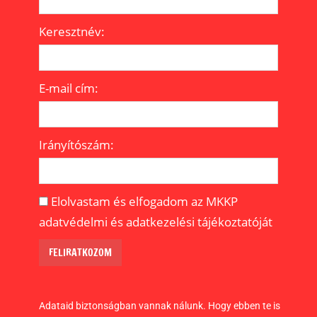
HOGY
HOGY
HOGY
Keresztnév:
E-mail cím:
Irányítószám:
Elolvastam és elfogadom az MKKP
adatvédelmi és adatkezelési tájékoztatóját
Adataid biztonságban vannak nálunk. Hogy ebben te is