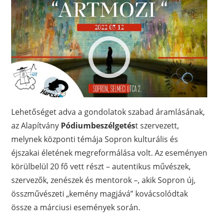
Lehetőséget adva a gondolatok szabad áramlásának,
az Alapítvány
Pódiumbeszélgetés
t szervezett,
melynek központi témája Sopron kulturális és
éjszakai életének megreformálása volt. Az eseményen
körülbelül 20 fő vett részt – autentikus művészek,
szervezők, zenészek és mentorok –, akik Sopron új,
összművészeti „kemény magjává” kovácsolódtak
össze a márciusi események során.