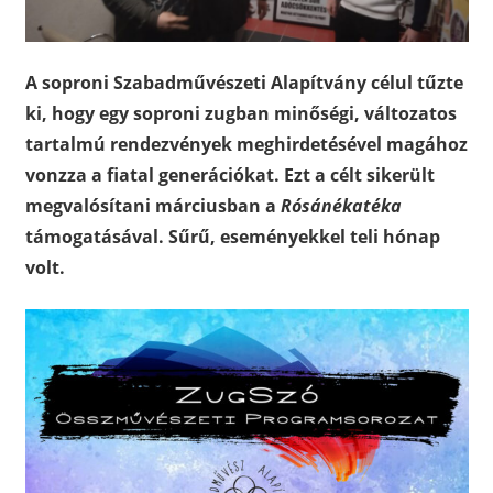
A soproni Szabadművészeti Alapítvány célul tűzte
ki, hogy egy soproni zugban minőségi, változatos
tartalmú rendezvények meghirdetésével magához
vonzza a fiatal generációkat. Ezt a célt sikerült
megvalósítani márciusban a
Rósánékatéka
támogatásával. Sűrű, eseményekkel teli hónap
volt.