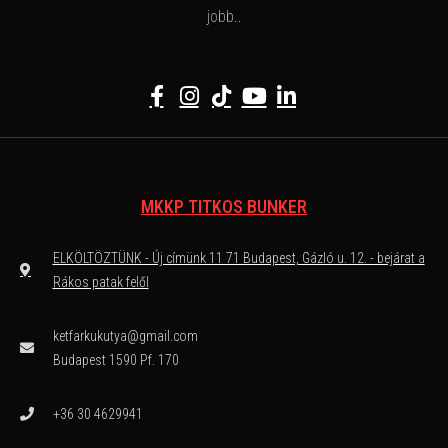
jobb..
MKKP TITKOS BUNKER
ELKÖLTÖZTÜNK - Új címünk 11 71 Budapest, Gázló u. 12. - bejárat a
Rákos patak felől
ketfarkukutya@gmail.com
Budapest 1590 Pf. 170
+36 30 4629941