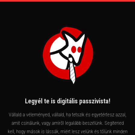
Legyél te is digitális passzivista!
Vállald a véleményed, vállald, ha tetszik és egyetértesz azzal,
amit csinálunk, vagy amiről legalább beszélünk. Segítened
kell, hogy mások is lássák, miért lesz velünk és tőlünk minden