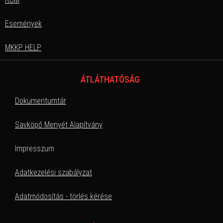
Események
MKKP HELP
ÁTLÁTHATÓSÁG
Dokumentumtár
Savköpő Menyét Alapítvány
Impresszum
Adatkezelési szabályzat
Adatmódosítás - törlés kérése