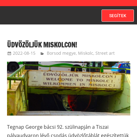
SEGÍTEK
ÜDVÖZÖLJÜK MISKOLCON!
2022-08-15
ketfarkukutya
Borsod megye
,
Miskolc
,
Street art
Tegnap George bácsi 92. szülinapján a Tiszai
pályaudvaron lévő csodás üdvözlőtáblát egészítettük