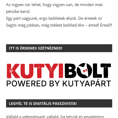
Az ingyen sör lehet, hogy ingyen van, de minden más
pénzbe kerül.
Egy párt vagyunk, ergo belőletek élünk. De értetek is!
Segíts még jobban, még többet belőled élni – érted! Érted?!
ITT IS ÉRDEMES SZÉTNÉZNED!
LEGYÉL TE IS DIGITÁLIS PASSZIVISTA!
Vállald a véleményed, vállald, ha tetszik és egyetértesz