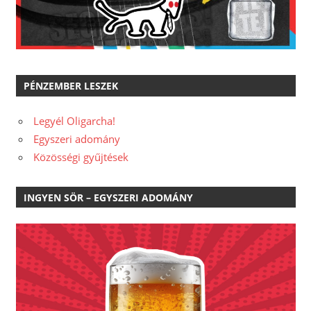
PÉNZEMBER LESZEK
Legyél Oligarcha!
Egyszeri adomány
Közösségi gyűjtések
INGYEN SÖR – EGYSZERI ADOMÁNY