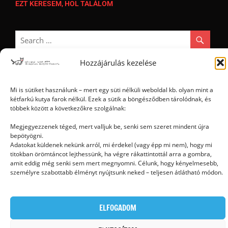
EZT KERESEM, HOL TALÁLOM
Hozzájárulás kezelése
Mi is sütiket használunk – mert egy süti nélküli weboldal kb. olyan mint a
Ⓒ 2006 - 2026 - Magyar Kétfarkú Kutya Párt - Minden jog fenntartva
kétfarkú kutya farok nélkül. Ezek a sütik a böngésződben tárolódnak, és
többek között a következőkre szolgálnak:
Megjegyezzenek téged, mert valljuk be, senki sem szeret mindent újra
bepötyögni.
Adatokat küldenek nekünk arról, mi érdekel (vagy épp mi nem), hogy mi
titokban örömtáncot lejthessünk, ha végre rákattintottál arra a gombra,
amit eddig még senki sem mert megnyomni. Célunk, hogy kényelmesebb,
személyre szabottabb élményt nyújtsunk neked – teljesen átlátható módon.
ELFOGADOM