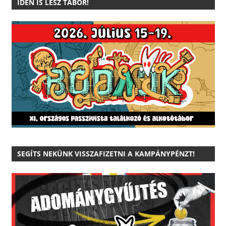
IDÉN IS LESZ TÁBOR!
SEGÍTS NEKÜNK VISSZAFIZETNI A KAMPÁNYPÉNZT!