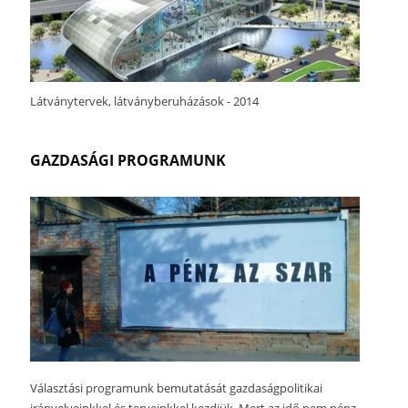
Látványtervek, látványberuházások - 2014
GAZDASÁGI PROGRAMUNK
Választási programunk bemutatását gazdaságpolitikai
irányelveinkkel és terveinkkel kezdjük. Mert az idő nem pénz.