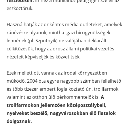
részletesen.
Ehhez a munkához pedig igen széles az
eszköztáruk.
Használhatják az önkéntes média outleteket, amelyek
ránézésre olyanok, mintha igazi hírügynökségek
lennének (pl. Szputnyik) de valójában deklarált
célkitűzésük, hogy az orosz állami politikai vezetés
nézeteit képviseljék és közvetítsék.
Ezek mellett ott vannak az irodai környezetben
működő, 2004 óta egyre nagyobb számban fellelhető
és több tízezer embert foglalkoztató ún. trollfarmok,
valamint az otthon ülő bérkommentelők is.
A
trollfarmokon jellemzően középosztálybeli,
nyelveket beszélő, nagyvárosokban élő fiatalok
dolgoznak.