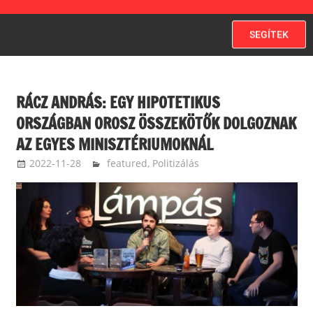
SEGÍTEK
RÁCZ ANDRÁS: EGY HIPOTETIKUS
ORSZÁGBAN OROSZ ÖSSZEKÖTŐK DOLGOZNAK
AZ EGYES MINISZTÉRIUMOKNÁL
2022-11-28
terdikroland
featured
,
Politizálás