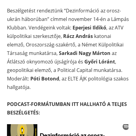
Beszélgetést rendeztünk “Dezinformáció az orosz-
ukrán háborúban” címmel november 14-én a Lámpás
Klubban. Vendégeink voltak:
Eperjesi Ildikó
, az ATV
külpolitikai szerkesztője,
Rácz András
katonai
elemző, Oroszország-szakértő, a Német Külpolitikai
Társaság munkatársa,
Sarkadi Nagy Márton
az
Átlátszó oknyomozó újságírója és
Győri Lóránt
,
geopolitikai elemző, a Political Capital munkatársa.
Moderált:
Póti Botond
, az ELTE ÁJK politológia szakos
hallgatója.
PODCAST-FORMÁTUMBAN ITT HALLHATÓ A TELJES
BESZÉLGETÉS: