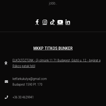
jobb..
MKKP TITKOS BUNKER
ELKÖLTÖZTÜNK - Új címünk 11 71 Budapest, Gázló u. 12. - bejárat a
Rákos patak felől
ketfarkukutya@gmail.com
Budapest 1590 Pf. 170
+36 30 4629941