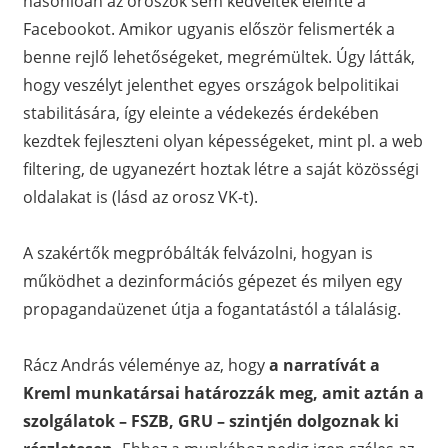
hasonlóan az oroszok sem kedvelték eleinte a
Facebookot. Amikor ugyanis először felismerték a
benne rejlő lehetőségeket, megrémültek. Úgy látták,
hogy veszélyt jelenthet egyes országok belpolitikai
stabilitására, így eleinte a védekezés érdekében
kezdtek fejleszteni olyan képességeket, mint pl. a web
filtering, de ugyanezért hoztak létre a saját közösségi
oldalakat is (lásd az orosz VK-t).
A szakértők megpróbálták felvázolni, hogyan is
működhet a dezinformációs gépezet és milyen egy
propagandaüzenet útja a fogantatástól a tálalásig.
Rácz András véleménye az, hogy
a narratívát a
Kreml munkatársai határozzák meg, amit aztán a
szolgálatok – FSZB, GRU – szintjén dolgoznak ki