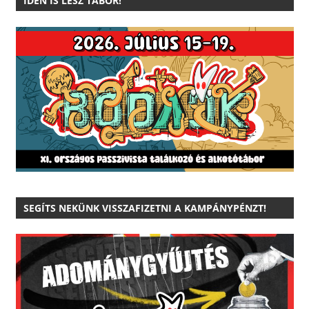
IDÉN IS LESZ TÁBOR!
SEGÍTS NEKÜNK VISSZAFIZETNI A KAMPÁNYPÉNZT!