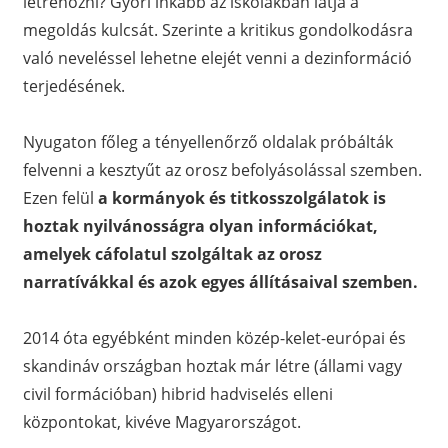
létrehozni? Győri inkább az iskolákban látja a
megoldás kulcsát. Szerinte a kritikus gondolkodásra
való neveléssel lehetne elejét venni a dezinformáció
terjedésének.
Nyugaton főleg a tényellenőrző oldalak próbálták
felvenni a kesztyűt az orosz befolyásolással szemben.
Ezen felül
a kormányok és titkosszolgálatok is
hoztak nyilvánosságra olyan információkat,
amelyek cáfolatul szolgáltak az orosz
narratívákkal és azok egyes állításaival szemben.
2014 óta egyébként minden közép-kelet-európai és
skandináv országban hoztak már létre (állami vagy
civil formációban) hibrid hadviselés elleni
központokat, kivéve Magyarországot.