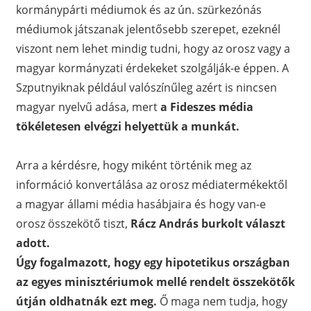
kormánypárti médiumok és az ún. szürkezónás
médiumok játszanak jelentősebb szerepet, ezeknél
viszont nem lehet mindig tudni, hogy az orosz vagy a
magyar kormányzati érdekeket szolgálják-e éppen. A
Szputnyiknak például valószínűleg azért is nincsen
magyar nyelvű adása, mert
a Fideszes média
tökéletesen elvégzi helyettük a munkát.
Arra a kérdésre, hogy miként történik meg az
információ konvertálása az orosz médiatermékektől
a magyar állami média hasábjaira és hogy van-e
orosz összekötő tiszt,
Rácz András burkolt választ
adott.
Úgy fogalmazott, hogy egy hipotetikus országban
az egyes minisztériumok mellé rendelt összekötők
útján oldhatnák ezt meg.
Ő maga nem tudja, hogy