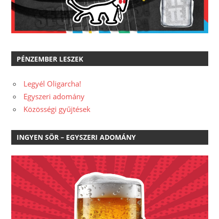
PÉNZEMBER LESZEK
Legyél Oligarcha!
Egyszeri adomány
Közösségi gyűjtések
INGYEN SÖR – EGYSZERI ADOMÁNY