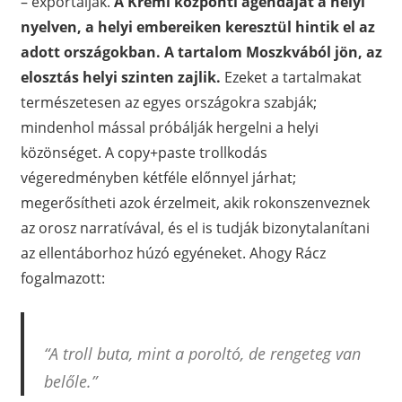
– exportálják.
A Kreml központi agendáját a helyi
nyelven, a helyi embereiken keresztül hintik el az
adott országokban. A tartalom Moszkvából jön, az
elosztás helyi szinten zajlik.
Ezeket a tartalmakat
természetesen az egyes országokra szabják;
mindenhol mással próbálják hergelni a helyi
közönséget. A copy+paste trollkodás
végeredményben kétféle előnnyel járhat;
megerősítheti azok érzelmeit, akik rokonszenveznek
az orosz narratívával, és el is tudják bizonytalanítani
az ellentáborhoz húzó egyéneket. Ahogy Rácz
fogalmazott:
“A troll buta, mint a poroltó, de rengeteg van
belőle.”