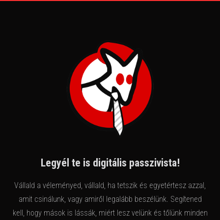
Legyél te is digitális passzivista!
Vállald a véleményed, vállald, ha tetszik és egyetértesz azzal,
amit csinálunk, vagy amiről legalább beszélünk. Segítened
kell, hogy mások is lássák, miért lesz velünk és tőlünk minden