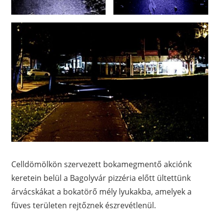
Celldömölkön szervezett bokamegmentő akciónk
keretein belül a Bagolyvár pizzéria előtt ültettünk
árvácskákat a bokatörő mély lyukakba, amelyek a
füves területen rejtőznek észrevétlenül.