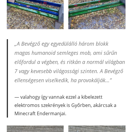
„A Bevégző egy egyedülálló három blokk
magas humanoid semleges mob, ami sűrűn
előfordul a végben, és ritkán a normál világban
7 vagy kevesebb világossági szinten. A Bevégző
ellenségesen viselkedik, ha provokálják…”
valahogy így vannak ezzel a kibelezett
elektromos szekrények is Győrben, akárcsak a
Minecraft Endermanjai.