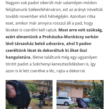
Nagyon sok padot sikerült már valamilyen módon
felújítanunk Székesfehérváron, ezt az arányt növeltük
tovább november első hétvégéjén. Azonban ritka
eset, amikor már annyira rosszul áll a pad, hogy
léceket is cserélni kell rajtuk.
Most erre volt szükség,
ezért elmentünk a Prohászka-Munkácsy sarkán
lévő társasház belső udvarára, ahol 5 padon
cseréltünk lécet és dekoráltuk ki őket őszi
hangulatúra.
Illetve találtunk még egy ugyanilyen
törött padot a Széchenyi kereszteződésben is, így
azon is ki lett cserélve a léc, rajta a dekorral.