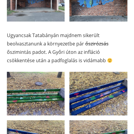
Ugyancsak Tatabányán majdnem sikerült
beolvasztanunk a környezetbe pár
őszirózsás
őszimintás padot. A Győri úton az infláció
csökkentése után a padfoglalás is vidámabb