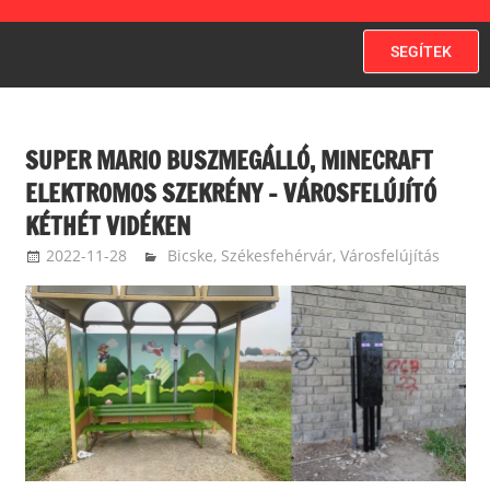
SEGÍTEK
SUPER MARIO BUSZMEGÁLLÓ, MINECRAFT
ELEKTROMOS SZEKRÉNY – VÁROSFELÚJÍTÓ
KÉTHÉT VIDÉKEN
2022-11-28
langdavid
Bicske
,
Székesfehérvár
,
Városfelújítás