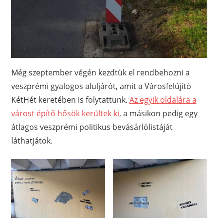
Még szeptember végén kezdtük el rendbehozni a
veszprémi gyalogos aluljárót, amit a Városfelújító
KétHét keretében is folytattunk.
Az egyik oldalára a
várost építő hősök kerültek ki
, a másikon pedig egy
átlagos veszprémi politikus bevásárlólistáját
láthatjátok.