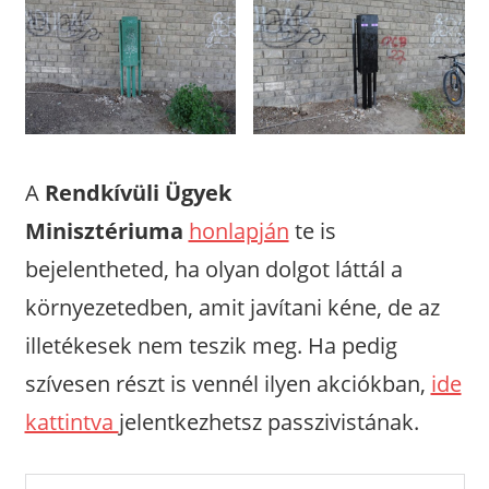
A
Rendkívüli Ügyek
Minisztériuma
honlapján
te is
bejelentheted, ha olyan dolgot láttál a
környezetedben, amit javítani kéne, de az
illetékesek nem teszik meg. Ha pedig
szívesen részt is vennél ilyen akciókban,
ide
kattintva
jelentkezhetsz passzivistának.