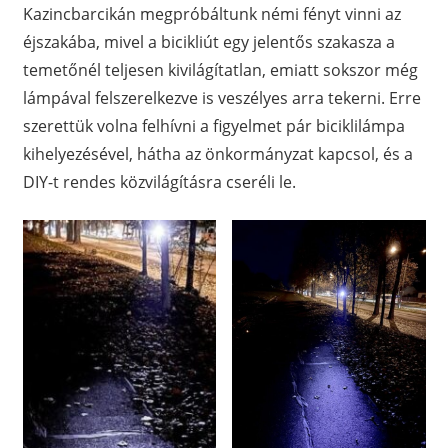
Kazincbarcikán megpróbáltunk némi fényt vinni az
éjszakába, mivel a bicikliút egy jelentős szakasza a
temetőnél teljesen kivilágítatlan, emiatt sokszor még
lámpával felszerelkezve is veszélyes arra tekerni. Erre
szerettük volna felhívni a figyelmet pár biciklilámpa
kihelyezésével, hátha az önkormányzat kapcsol, és a
DIY-t rendes közvilágításra cseréli le.