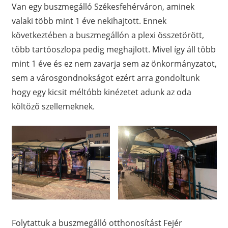
Van egy buszmegálló Székesfehérváron, aminek
valaki több mint 1 éve nekihajtott. Ennek
következtében a buszmegállón a plexi összetörött,
több tartóoszlopa pedig meghajlott. Mivel így áll több
mint 1 éve és ez nem zavarja sem az önkormányzatot,
sem a városgondnokságot ezért arra gondoltunk
hogy egy kicsit méltóbb kinézetet adunk az oda
költöző szellemeknek.
Folytattuk a buszmegálló otthonosítást Fejér