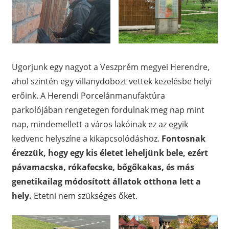
Ugorjunk egy nagyot a Veszprém megyei Herendre,
ahol szintén egy villanydobozt vettek kezelésbe helyi
erőink. A Herendi Porcelánmanufaktúra
parkolójában rengetegen fordulnak meg nap mint
nap, mindemellett a város lakóinak ez az egyik
kedvenc helyszíne a kikapcsolódáshoz.
Fontosnak
érezzük, hogy egy kis életet leheljünk bele, ezért
pávamacska, rókafecske, bőgőkakas, és más
genetikailag módosított állatok otthona lett a
hely.
Etetni nem szükséges őket.