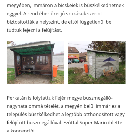
megyében, immáron a bicskeiek is büszkélkedhetnek
eggyel. A rend éber őrei jó szokásuk szerint
biztosították a helyszínt, de ettől függetlenül be
tudtuk fejezni a felújítást.
Perkátán is folytattuk Fejér megye buszmegálló-
nagyhatalommá tételét, a megyén belül immár ez a
település büszkélkedhet a legtöbb otthonosított vagy
felújított buszmegállóval. Ezúttal Super Mario ihlette
a koncepciót.