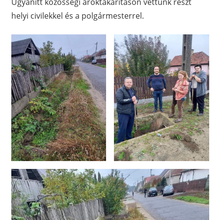
Ugyanitt közösségi ároktakarításon vettünk részt
helyi civilekkel és a polgármesterrel.