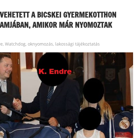
 VEHETETT A BICSKEI GYERMEKOTTHON
RAMJÁBAN, AMIKOR MÁR NYOMOZTAK
ye
,
Watchdog, oknyomozás, lakossági tájékoztatás