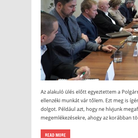
Az alakuló ülés előtt egyeztettem a Polgár
ellenzéki munkát vár tőlem. Ezt meg is í
dolgot. Például azt, hogy ne hívjunk m
megemlékezésekre, ahogy az korábban több
READ MORE