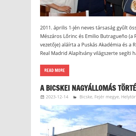
2011. április 1-jén neves társaság gyűlt 
Mészáros Lőrinc és Emilio Butragueño (a R
vezetője) aláírta a Puskás Akadémia és 
Real Madrid Alapítvány világszerte segíti
READ MORE
A BICSKEI NAGYÁLLOMÁS TÖRTÉN
2023-12-14
paszicsnyekjanos
Bicske
,
Fejér megye
,
Helytör