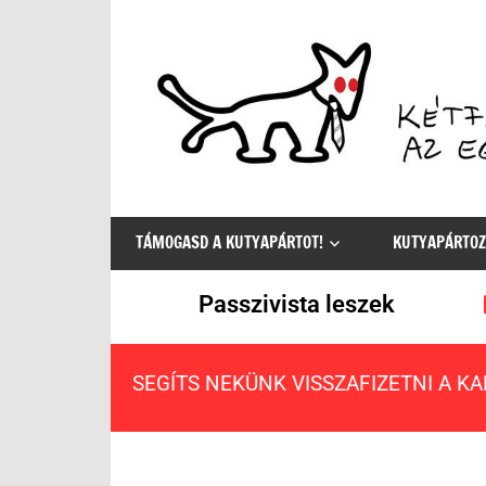
Az
egyetlen
TÁMOGASD A KUTYAPÁRTOT!
KUTYAPÁRTOZ
értelmes
választás
Passzivista leszek
SEGÍTS NEKÜNK VISSZAFIZETNI A K