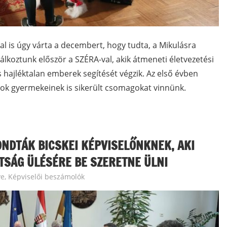
 is úgy várta a decembert, hogy tudta, a Mikulásra
álkoztunk először a SZÉRA-val, akik átmeneti életvezetési
hajléktalan emberek segítését végzik. Az első évben
ádok gyermekeinek is sikerült csomagokat vinnünk.
NDTÁK BICSKEI KÉPVISELŐNKNEK, AKI
TTSÁG ÜLÉSÉRE BE SZERETNE ÜLNI
ye
,
Képviselői beszámolók