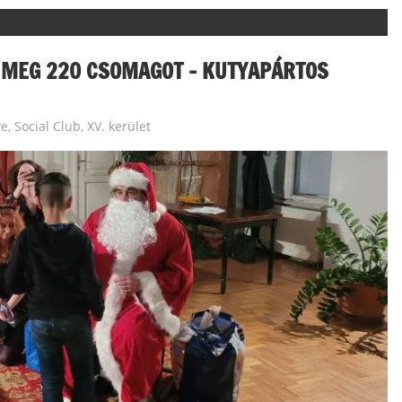
T MEG 220 CSOMAGOT – KUTYAPÁRTOS
ye
,
Social Club
,
XV. kerület