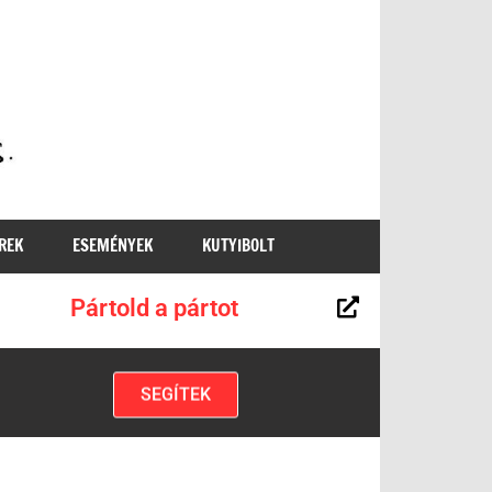
MKKP
REK
ESEMÉNYEK
KUTYIBOLT
Pártold a pártot
SEGÍTEK