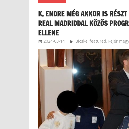
K. ENDRE MÉG AKKOR IS RÉSZT
REAL MADRIDDAL KÖZÖS PROG
ELLENE
2024-03-14
langdavid
Bicske
,
featured
,
Fejér meg