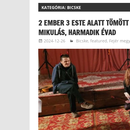
KATEGÓRIA:
BICSKE
2 EMBER 3 ESTE ALATT TÖMÖT
MIKULÁS, HARMADIK ÉVAD
2024-12-26
langdavid
Bicske
,
featured
,
Fejér meg