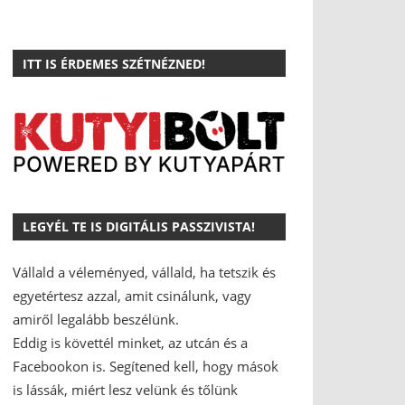
ITT IS ÉRDEMES SZÉTNÉZNED!
LEGYÉL TE IS DIGITÁLIS PASSZIVISTA!
Vállald a véleményed, vállald, ha tetszik és
egyetértesz azzal, amit csinálunk, vagy
amiről legalább beszélünk.
Eddig is követtél minket, az utcán és a
Facebookon is.
Segítened kell, hogy mások
is lássák, miért lesz velünk és tőlünk