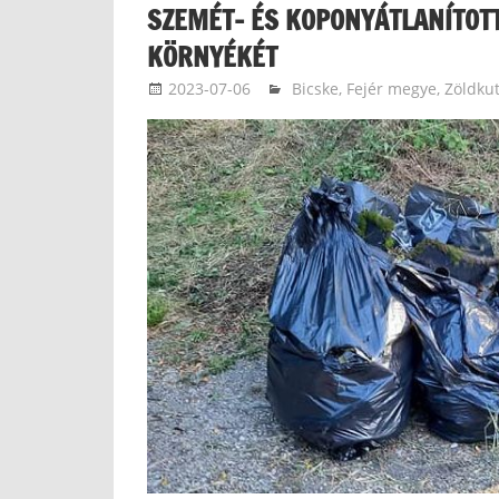
SZEMÉT- ÉS KOPONYÁTLANÍTOTT
KÖRNYÉKÉT
2023-07-06
paszicsnyekjanos
Bicske
,
Fejér megye
,
Zöldku