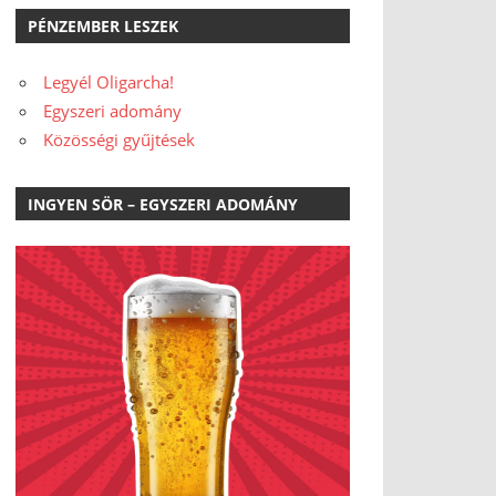
PÉNZEMBER LESZEK
Legyél Oligarcha!
Egyszeri adomány
Közösségi gyűjtések
INGYEN SÖR – EGYSZERI ADOMÁNY