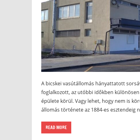
A bicskei vasútállomás hányattatott sors
foglalkozott, az utóbbi időkben különösen
épülete körül. Vagy lehet, hogy nem is kör
állomás története az 1884-es esztendeig ny
READ MORE