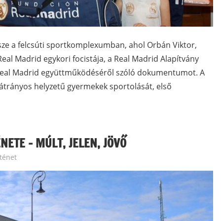
össze a felcsúti sportkomplexumban, ahol Orbán Viktor,
eal Madrid egykori focistája, a Real Madrid Alapítvány
a Real Madrid együttműködéséről szóló dokumentumot. A
 hátrányos helyzetű gyermekek sportolását, első
ETE – MÚLT, JELEN, JÖVŐ
ténet