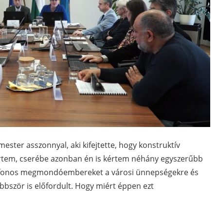
mester asszonnyal, aki kifejtette, hogy konstruktív
gértem, cserébe azonban én is kértem néhány egyszerűbb
egafonos megmondóembereket a városi ünnepségekre és
ször is előfordult. Hogy miért éppen ezt