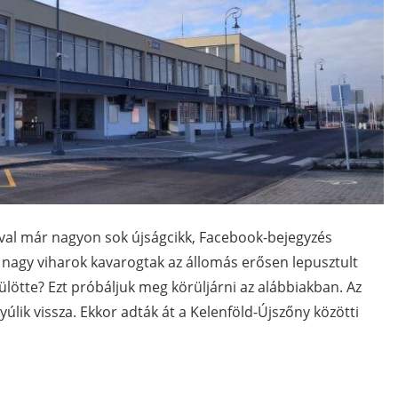
ával már nagyon sok újságcikk, Facebook-bejegyzés
 nagy viharok kavarogtak az állomás erősen lepusztult
ülötte? Ezt próbáljuk meg körüljárni az alábbiakban. Az
úlik vissza. Ekkor adták át a Kelenföld-Újszőny közötti