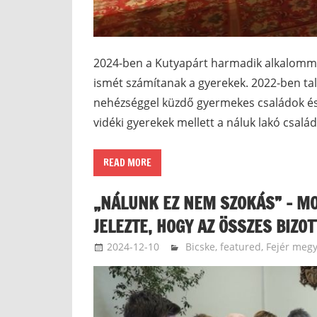
2024-ben a Kutyapárt harmadik alkalommal
ismét számítanak a gyerekek. 2022-ben tal
nehézséggel küzdő gyermekes családok és 
vidéki gyerekek mellett a náluk lakó csal
READ MORE
„NÁLUNK EZ NEM SZOKÁS” – MO
JELEZTE, HOGY AZ ÖSSZES BIZO
2024-12-10
langdavid
Bicske
,
featured
,
Fejér meg