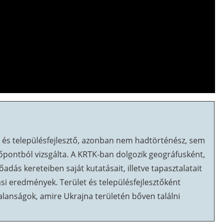
- és településfejlesztő, azonban nem hadtörténész, sem
őpontból vizsgálta. A KRTK-ban dolgozik geográfusként,
adás kereteiben saját kutatásait, illetve tapasztalatait
ási eredmények. Terület és településfejlesztőként
gtalanságok, amire Ukrajna területén bőven találni