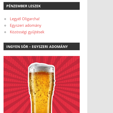
PÉNZEMBER LESZEK
Legyél Oligarcha!
Egyszeri adomány
Közösségi gyűjtések
INGYEN SÖR – EGYSZERI ADOMÁNY