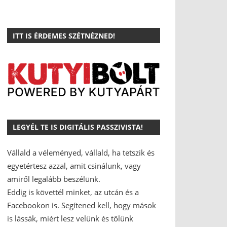
ITT IS ÉRDEMES SZÉTNÉZNED!
LEGYÉL TE IS DIGITÁLIS PASSZIVISTA!
Vállald a véleményed, vállald, ha tetszik és
egyetértesz azzal, amit csinálunk, vagy
amiről legalább beszélünk.
Eddig is követtél minket, az utcán és a
Facebookon is.
Segítened kell, hogy mások
is lássák, miért lesz velünk és tőlünk