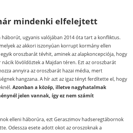
már mindenki elfelejtett
a háborút, ugyanis valójában 2014 óta tart a konfliktus.
 amelyek az akkori iszonyúan korrupt kormány ellen
z egyik oroszbarát tévhit, aminek az alapkoncepciója, hogy
ar nácik lövöldöztek a Majdan téren. Ezt az oroszbarát
lámozza annyira az oroszbarát hazai média, mert
nek hangzana. A hír azt az igaz tényt ferdítette el, hogy
eknél.
Azonban a közép, illetve nagyhatalmak
énynél jelen vannak, így ez nem számít
ánok elleni háborúra, ezt Geraszimov hadseregtábornok
te. Odessza esete adott okot az oroszoknak a