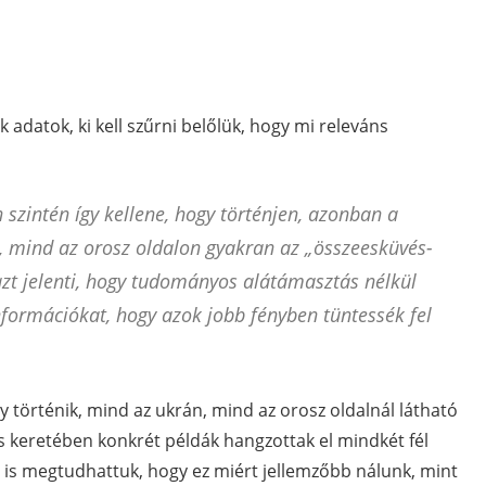
adatok, ki kell szűrni belőlük, hogy mi releváns
 szintén így kellene, hogy történjen, azonban a
, mind az orosz oldalon gyakran az „összeesküvés-
zt jelenti, hogy tudományos alátámasztás nélkül
nformációkat, hogy azok jobb fényben tüntessék fel
gy történik, mind az ukrán, mind az orosz oldalnál látható
s keretében konkrét példák hangzottak el mindkét fél
it is megtudhattuk, hogy ez miért jellemzőbb nálunk, mint