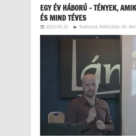
EGY ÉV HÁBORÚ – TÉNYEK, AMI
ÉS MIND TÉVES
2023-05-22
langdavid
featured
,
Politizálás
,
VII. ke