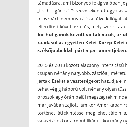
támadásra, ami bizonyos fokig valóban jo
„focihuligánok” összeverekedtek egymássa
oroszpárti demonstrálókat élve fellógattak
elferdített következtetés, mely szerint az 
focihuligánok között voltak nácik, az
ráadásul az egyetlen Kelet-Közép-Kelet
szélsőjobboldali párt a parlamentjében
2015 és 2018 között alacsony intenzitású h
csupán néhány nagyobb, zászlóalj méretű 
jártak. Ezeket a veszteségeket hazudja el 
tehát végig háború volt néhány olyan tűz
oroszok egy órán belül megszegtek minde
már javában zajlott, amikor Amerikában r
történeti áttekintéssel meg lehet cáfolni
választásokkor a republikánus kormány ny