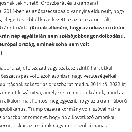
gosnak tekinthető. Oroszbarát és ukránbarát
l 2014-ben és az összecsapás olyannyira eldurvult, hogy
, elégettek. Ebből következett az az oroszorientált,
ukránok nácik.
(Annak ellenére, hogy az odesszai ukrán
 ukrán nép egyáltalán nem szélsőjobbos gondolkodású,
 európai ország, aminek soha nem volt
.)
áború zajlott, század vagy szakasz szintű harcokkal,
összecsapás volt, azok azonban nagy veszteségekkel
népírtásnak sokszor az oroszbarát média. 2014-től 2022-ig
szünetet leszámítva, amelyeket mind az ukránok, mind az
n alkalommal. Fontos megjegyezni, hogy az ukrán háború
epublikánus, Trump vezette kormány volt, szóval már a
 az oroszbarát reményt, hogy ha a következő amerikai
erne, akkor az ukránok nagyon rosszul járnának.