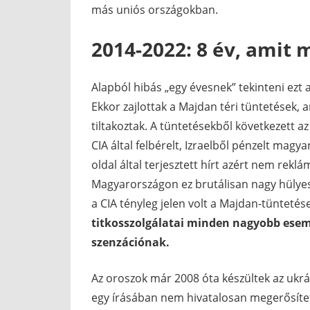
más uniós országokban.
2014-2022: 8 év, amit 
Alapból hibás „egy évesnek” tekinteni ezt 
Ekkor zajlottak a Majdan téri tüntetések,
tiltakoztak. A tüntetésekből következett a
CIA által felbérelt, Izraelből pénzelt magy
oldal által terjesztett hírt azért nem rek
Magyarországon ez brutálisan nagy hülyeség
a CIA tényleg jelen volt a Majdan-tüntetés
titkosszolgálatai minden nagyobb esem
szenzációnak.
Az oroszok már 2008 óta készültek az ukr
egy írásában nem hivatalosan megerősítet