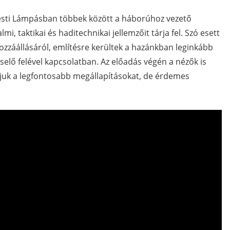
sti Lámpásban többek között a háborúhoz vezető
i, taktikai és haditechnikai jellemzőit tárja fel. Szó esett
záállásáról, említésre kerültek a hazánkban leginkább
selő felével kapcsolatban. Az előadás végén a nézők is
ljuk a legfontosabb megállapításokat, de érdemes