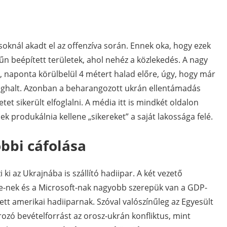
knál akadt el az offenzíva során. Ennek oka, hogy ezek
űn beépített területek, ahol nehéz a közlekedés. A nagy
t, naponta körülbelül 4 métert halad előre, úgy, hogy már
eghalt. Azonban a beharangozott ukrán ellentámadás
etet sikerült elfoglalni. A média itt is mindkét oldalon
ek produkálnia kellene „sikereket” a saját lakossága felé.
bbi cáfolása
i az Ukrajnába is szállító hadiipar. A két vezető
le-nek és a Microsoft-nak nagyobb szerepük van a GDP-
tt amerikai hadiiparnak. Szóval valószínűleg az Egyesült
zó bevételforrást az orosz-ukrán konfliktus, mint