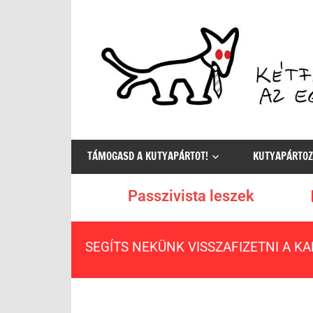
Az
egyetlen
TÁMOGASD A KUTYAPÁRTOT!
KUTYAPÁRTOZ
értelmes
választás
Passzivista leszek
SEGÍTS NEKÜNK VISSZAFIZETNI A K