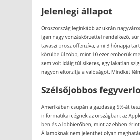
Jelenlegi állapot
Oroszország leginkább az ukrán nagyvároso
igen nagy vonzáskörzettel rendelkező, sűr
tavaszi orosz offenzíva, ami 3 hónapja tar
körülbelül több, mint 10 ezer emberük m
sem volt idáig túl sikeres, egy lakatlan szig
nagyon eltorzítja a valóságot. Mindkét féln
Szélsőjobbos fegyverlo
Amerikában csupán a gazdaság 5%-át teszi k
informatikai cégnek az országban: az App
ben és a lobbierőben, mint az ebben érinte
Államoknak nem jelenthet olyan meghatáro