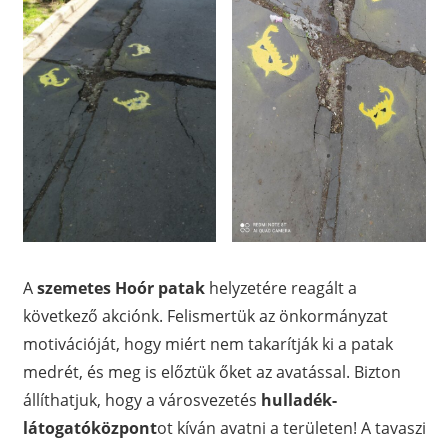
A
szemetes Hoór patak
helyzetére reagált a
következő akciónk. Felismertük az önkormányzat
motivációját, hogy miért nem takarítják ki a patak
medrét, és meg is előztük őket az avatással. Bizton
állíthatjuk, hogy a városvezetés
hulladék-
látogatóközpont
ot kíván avatni a területen! A tavaszi