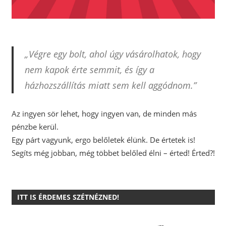
„Végre egy bolt, ahol úgy vásárolhatok, hogy
nem kapok érte semmit, és így a
házhozszállítás miatt sem kell aggódnom.”
Az ingyen sör lehet, hogy ingyen van, de minden más
pénzbe kerül.
Egy párt vagyunk, ergo belőletek élünk. De értetek is!
Segíts még jobban, még többet belőled élni – érted! Érted?!
ITT IS ÉRDEMES SZÉTNÉZNED!