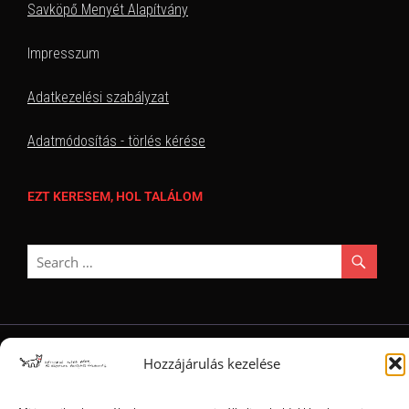
Savköpő Menyét Alapítvány
Impresszum
Adatkezelési szabályzat
Adatmódosítás - törlés kérése
EZT KERESEM, HOL TALÁLOM
Ⓒ 2006 - 2026 - Magyar Kétfarkú Kutya Párt - Minden jog fenntartva
Hozzájárulás kezelése