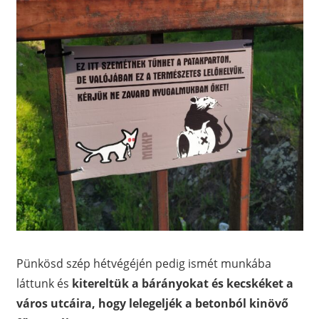
Pünkösd szép hétvégéjén pedig ismét munkába
láttunk és
kitereltük a bárányokat és kecskéket a
város utcáira, hogy lelegeljék a betonból kinövő