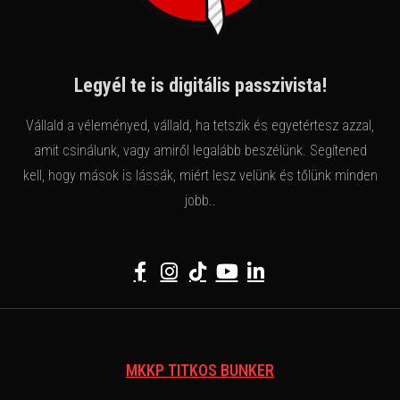
Legyél te is digitális passzivista!
Vállald a véleményed, vállald, ha tetszik és egyetértesz azzal,
amit csinálunk, vagy amiről legalább beszélünk. Segítened
kell, hogy mások is lássák, miért lesz velünk és tőlünk minden
jobb..
MKKP TITKOS BUNKER