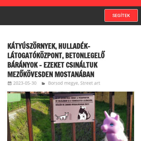
SEGÍTEK
KÁTYÚSZÖRNYEK, HULLADÉK-
LÁTOGATÓKÖZPONT, BETONLEGELŐ
BÁRÁNYOK – EZEKET CSINÁLTUK
MEZŐKÖVESDEN MOSTANÁBAN
2023-05-30
balazssandorsandorbalazs
Borsod megye
,
Street art