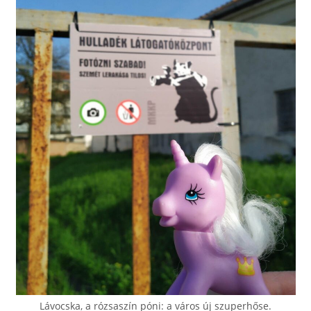
Lávocska, a rózsaszín póni: a város új szuperhőse.