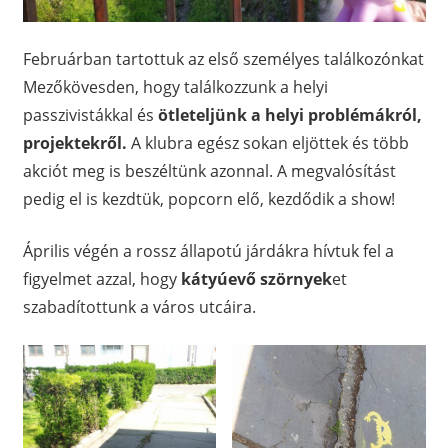
Februárban tartottuk az első személyes találkozónkat
Mezőkövesden, hogy találkozzunk a helyi
passzivistákkal és
ötleteljünk a helyi problémákról,
projektekről.
A klubra egész sokan eljöttek és több
akciót meg is beszéltünk azonnal. A megvalósítást
pedig el is kezdtük, popcorn elő, kezdődik a show!
Április végén a rossz állapotú járdákra hívtuk fel a
figyelmet azzal, hogy
kátyúevő szörnyek
et
szabadítottunk a város utcáira.