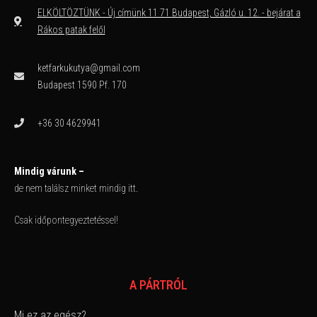
ELKÖLTÖZTÜNK - Új címünk 11 71 Budapest, Gázló u. 12. - bejárat a
Rákos patak felől
ketfarkukutya@gmail.com
Budapest 1590 Pf. 170
+36 30 4629941
Mindig várunk –
de nem találsz minket mindig itt.
Csak időpontegyeztetéssel!
A PÁRTRÓL
Mi ez az egész?