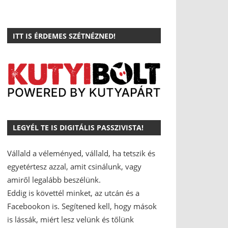
ITT IS ÉRDEMES SZÉTNÉZNED!
LEGYÉL TE IS DIGITÁLIS PASSZIVISTA!
Vállald a véleményed, vállald, ha tetszik és
egyetértesz azzal, amit csinálunk, vagy
amiről legalább beszélünk.
Eddig is követtél minket, az utcán és a
Facebookon is.
Segítened kell, hogy mások
is lássák, miért lesz velünk és tőlünk