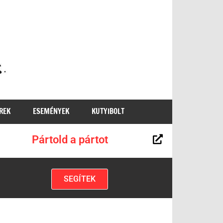
MKKP
REK
ESEMÉNYEK
KUTYIBOLT
Pártold a pártot
SEGÍTEK