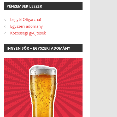
PÉNZEMBER LESZEK
Legyél Oligarcha!
Egyszeri adomány
Közösségi gyűjtések
INGYEN SÖR – EGYSZERI ADOMÁNY