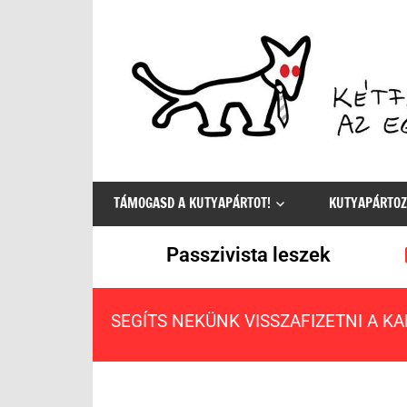
Az
egyetlen
TÁMOGASD A KUTYAPÁRTOT!
KUTYAPÁRTOZ
értelmes
választás
Passzivista leszek
SEGÍTS NEKÜNK VISSZAFIZETNI A K