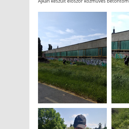
Ajkán készült először közműves betontömb