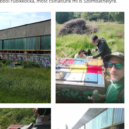
ből rubikkocka, most csináltunk mi is Szombathelyre.
fbt