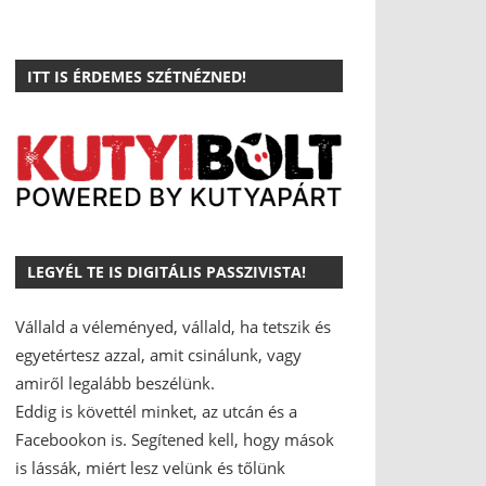
ITT IS ÉRDEMES SZÉTNÉZNED!
LEGYÉL TE IS DIGITÁLIS PASSZIVISTA!
Vállald a véleményed, vállald, ha tetszik és
egyetértesz azzal, amit csinálunk, vagy
amiről legalább beszélünk.
Eddig is követtél minket, az utcán és a
Facebookon is.
Segítened kell, hogy mások
is lássák, miért lesz velünk és tőlünk