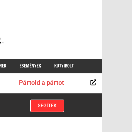
MKKP
REK
ESEMÉNYEK
KUTYIBOLT
Pártold a pártot
SEGÍTEK