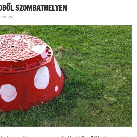
LDBŐL SZOMBATHELYEN
s megye