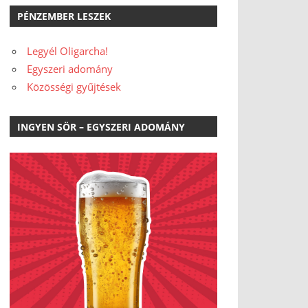
PÉNZEMBER LESZEK
Legyél Oligarcha!
Egyszeri adomány
Közösségi gyűjtések
INGYEN SÖR – EGYSZERI ADOMÁNY