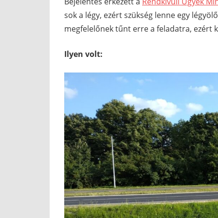
Bejelentés érkezett a
Rendkívüli Ügyek Mi
sok a légy, ezért szükség lenne egy légyö
megfelelőnek tűnt erre a feladatra, ezért k
Ilyen volt: