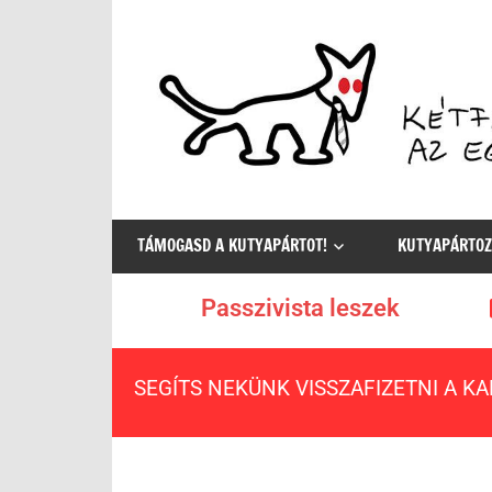
Az
egyetlen
TÁMOGASD A KUTYAPÁRTOT!
KUTYAPÁRTOZ
értelmes
választás
Passzivista leszek
SEGÍTS NEKÜNK VISSZAFIZETNI A K