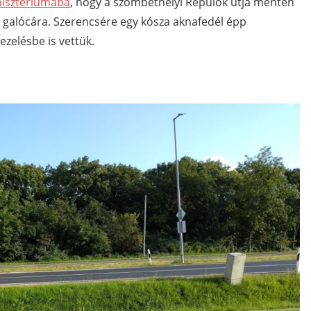
nisztériumába
, hogy a szombethelyi Repülők útja mentén
lő galócára. Szerencsére egy kósza aknafedél épp
ezelésbe is vettük.