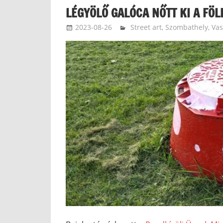
LÉGYÖLŐ GALÓCA NŐTT KI A FÖ
2023-08-26
langdavid
Street art
,
Szombathely
,
Va