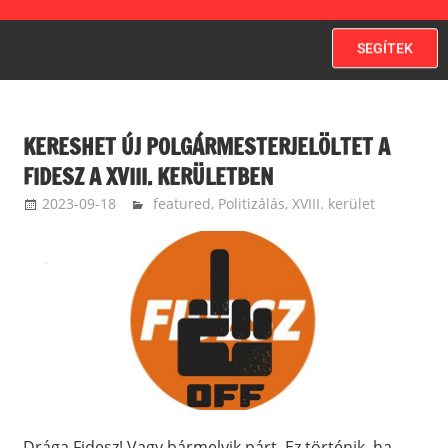
SEGÍTEK
KERESHET ÚJ POLGÁRMESTERJELÖLTET A
FIDESZ A XVIII. KERÜLETBEN
2023-09-18
langdavid
featured
,
Politizálás
,
XVIII. kerület
Drága Fidesz! Vagy bármelyik párt. Ez történik, ha