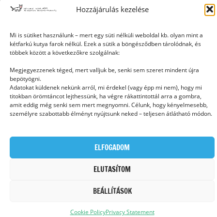
Hozzájárulás kezelése
Mi is sütiket használunk – mert egy süti nélküli weboldal kb. olyan mint a
kétfarkú kutya farok nélkül. Ezek a sütik a böngésződben tárolódnak, és
Ⓒ 2006 - 2026 - Magyar Kétfarkú Kutya Párt - Minden jog fenntartva
többek között a következőkre szolgálnak:
Megjegyezzenek téged, mert valljuk be, senki sem szeret mindent újra
bepötyögni.
Adatokat küldenek nekünk arról, mi érdekel (vagy épp mi nem), hogy mi
titokban örömtáncot lejthessünk, ha végre rákattintottál arra a gombra,
amit eddig még senki sem mert megnyomni. Célunk, hogy kényelmesebb,
személyre szabottabb élményt nyújtsunk neked – teljesen átlátható módon.
ELFOGADOM
ELUTASÍTOM
BEÁLLÍTÁSOK
Cookie Policy
Privacy Statement