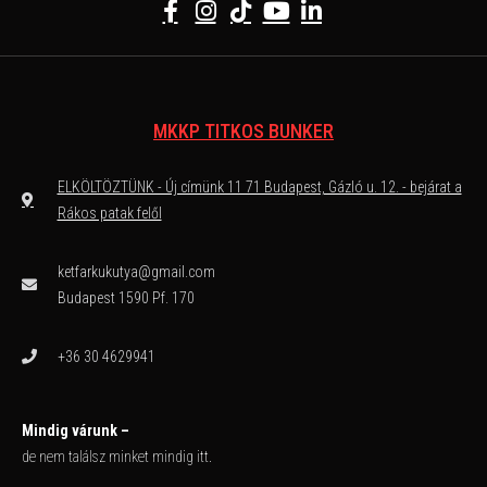
MKKP TITKOS BUNKER
ELKÖLTÖZTÜNK - Új címünk 11 71 Budapest, Gázló u. 12. - bejárat a
Rákos patak felől
ketfarkukutya@gmail.com
Budapest 1590 Pf. 170
+36 30 4629941
Mindig várunk –
de nem találsz minket mindig itt.