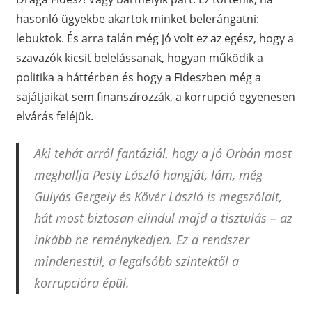
hasonló ügyekbe akartok minket belerángatni:
lebuktok. És arra talán még jó volt ez az egész, hogy a
szavazók kicsit belelássanak, hogyan működik a
politika a háttérben és hogy a Fideszben még a
sajátjaikat sem finanszírozzák, a korrupció egyenesen
elvárás feléjük.
Aki tehát arról fantáziál, hogy a jó Orbán most
meghallja Pesty László hangját, lám, még
Gulyás Gergely és Kövér László is megszólalt,
hát most biztosan elindul majd a tisztulás – az
inkább ne reménykedjen. Ez a rendszer
mindenestül, a legalsóbb szintektől a
korrupcióra épül.