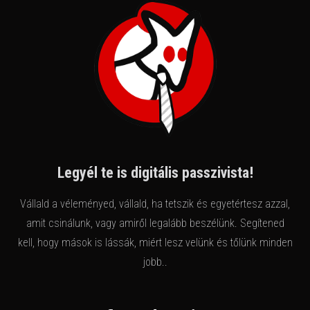
Legyél te is digitális passzivista!
Vállald a véleményed, vállald, ha tetszik és egyetértesz azzal,
amit csinálunk, vagy amiről legalább beszélünk. Segítened
kell, hogy mások is lássák, miért lesz velünk és tőlünk minden
jobb..