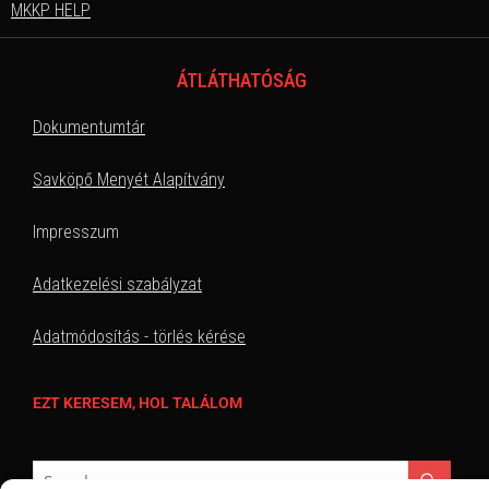
MKKP HELP
ÁTLÁTHATÓSÁG
Dokumentumtár
Savköpő Menyét Alapítvány
Impresszum
Adatkezelési szabályzat
Adatmódosítás - törlés kérése
EZT KERESEM, HOL TALÁLOM