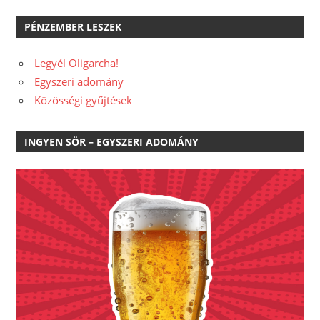
PÉNZEMBER LESZEK
Legyél Oligarcha!
Egyszeri adomány
Közösségi gyűjtések
INGYEN SÖR – EGYSZERI ADOMÁNY