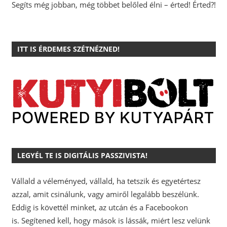
Segíts még jobban, még többet belőled élni – érted! Érted?!
ITT IS ÉRDEMES SZÉTNÉZNED!
LEGYÉL TE IS DIGITÁLIS PASSZIVISTA!
Vállald a véleményed, vállald, ha tetszik és egyetértesz
azzal, amit csinálunk, vagy amiről legalább beszélünk.
Eddig is követtél minket, az utcán és a Facebookon
is.
Segítened kell, hogy mások is lássák, miért lesz velünk