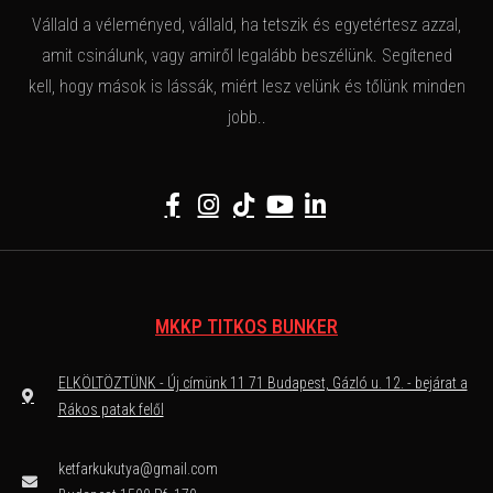
Vállald a véleményed, vállald, ha tetszik és egyetértesz azzal,
amit csinálunk, vagy amiről legalább beszélünk. Segítened
kell, hogy mások is lássák, miért lesz velünk és tőlünk minden
jobb..
MKKP TITKOS BUNKER
ELKÖLTÖZTÜNK - Új címünk 11 71 Budapest, Gázló u. 12. - bejárat a
Rákos patak felől
ketfarkukutya@gmail.com