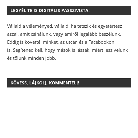
LEGYÉL TE IS DIGITÁLIS PASSZIVISTA!
Vállald a véleményed, vállald, ha tetszik és egyetértesz
azzal, amit csinálunk, vagy amiről legalább beszélünk.
Eddig is követtél minket, az utcán és a Facebookon
is.
Segítened kell, hogy mások is lássák, miért lesz velünk
és tőlünk minden jobb.
KÖVESS, LÁJKOLJ, KOMMENTELJ!