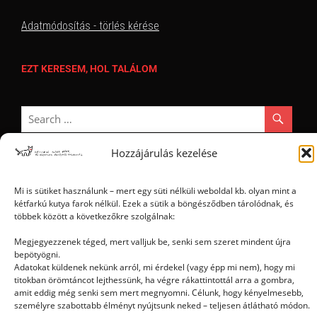
Adatmódosítás - törlés kérése
EZT KERESEM, HOL TALÁLOM
Hozzájárulás kezelése
Mi is sütiket használunk – mert egy süti nélküli weboldal kb. olyan mint a
Ⓒ 2006 - 2026 - Magyar Kétfarkú Kutya Párt - Minden jog fenntartva
kétfarkú kutya farok nélkül. Ezek a sütik a böngésződben tárolódnak, és
többek között a következőkre szolgálnak:
Megjegyezzenek téged, mert valljuk be, senki sem szeret mindent újra
bepötyögni.
Adatokat küldenek nekünk arról, mi érdekel (vagy épp mi nem), hogy mi
titokban örömtáncot lejthessünk, ha végre rákattintottál arra a gombra,
amit eddig még senki sem mert megnyomni. Célunk, hogy kényelmesebb,
személyre szabottabb élményt nyújtsunk neked – teljesen átlátható módon.