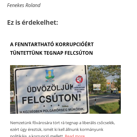
Fenekes Roland
Ez is érdekelhet:
A FENNTARTHATÓ KORRUPCIÓÉRT
TÜNTETTÜNK TEGNAP FELCSÚTON
Nemzetünk fővárosára tört rá tegnap a liberális csőcselék,
ezért úgy éreztük, ismét ki kell állnunk kormányunk
politikája, a korrupció mellett.
Read more