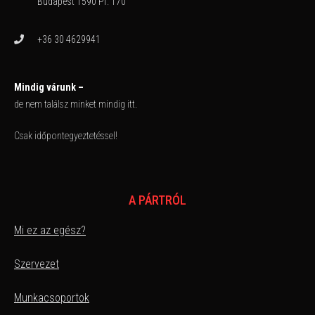
Budapest 1590 Pf. 170
+36 30 4629941
Mindig várunk –
de nem találsz minket mindig itt.
Csak időpontegyeztetéssel!
A PÁRTRÓL
Mi ez az egész?
Szervezet
Munkacsoportok