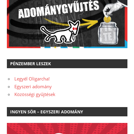
PÉNZEMBER LESZEK
Legyél Oligarcha!
Egyszeri adomány
Közösségi gyűjtések
INGYEN SÖR – EGYSZERI ADOMÁNY