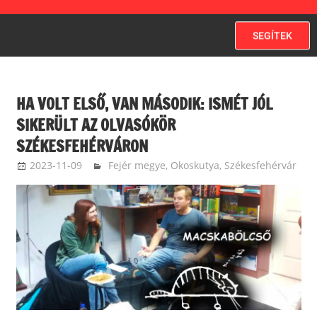
SEGÍTEK
HA VOLT ELSŐ, VAN MÁSODIK: ISMÉT JÓL
SIKERÜLT AZ OLVASÓKÖR
SZÉKESFEHÉRVÁRON
2023-11-09
fenekes roland
Fejér megye
,
Okoskutya
,
Székesfehérvár