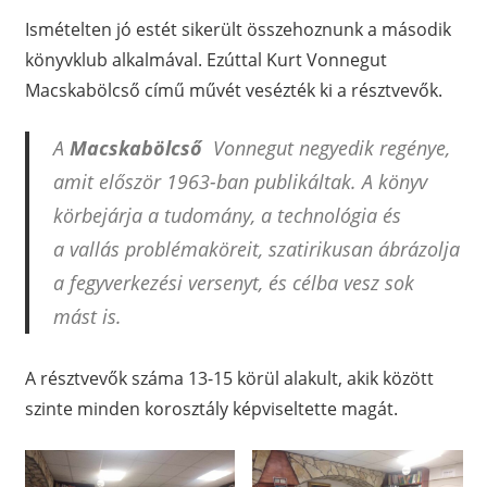
Ismételten jó estét sikerült összehoznunk a második
könyvklub alkalmával. Ezúttal Kurt Vonnegut
Macskabölcső című művét vesézték ki a résztvevők.
A
Macskabölcső
Vonnegut negyedik regénye,
amit először 1963-ban publikáltak. A könyv
körbejárja a tudomány, a technológia és
a vallás problémaköreit, szatirikusan ábrázolja
a fegyverkezési versenyt, és célba vesz sok
mást is.
A résztvevők száma 13-15 körül alakult, akik között
szinte minden korosztály képviseltette magát.