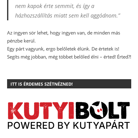
nem kapok érte semmit, és így a
házhozszállítás miatt sem kell aggódnom.”
Az ingyen sör lehet, hogy ingyen van, de minden más
pénzbe kerül.
Egy párt vagyunk, ergo belőletek élünk. De értetek is!
Segíts még jobban, még többet belőled élni – érted! Érted?!
ITT IS ÉRDEMES SZÉTNÉZNED!