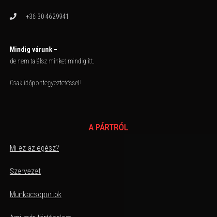
+36 30 4629941
Mindig várunk –
de nem találsz minket mindig itt.
Csak időpontegyeztetéssel!
A PÁRTRÓL
Mi ez az egész?
Szervezet
Munkacsoportok