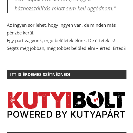
házhozszállítás miatt sem kell aggódnom.”
Az ingyen sör lehet, hogy ingyen van, de minden más
pénzbe kerül.
Egy párt vagyunk, ergo belőletek élünk. De értetek is!
Segíts még jobban, még többet belőled élni – érted! Érted?!
ITT IS ÉRDEMES SZÉTNÉZNED!