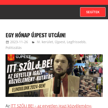
SEGÍTEK
EGY HÓNAP ÚJPEST UTCÁIN!
2023-11-26
ketfarkukutya
IV. kerület, Újpest
,
Legfrissebb
,
Politizálás
Az
ITT SZÓLJ BE! – az egyetlen igazi közvélemény-