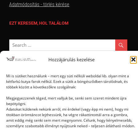
Adatmódosítás - törlés kérése
EZT KERESEM, HOL TALÁLOM
Hozzájárulás kezelése
Mi is sütiket használunk – mert egy süti nélküli weboldal kb. olyan mint a
Ⓒ 2006 - 2026 - Magyar Kétfarkú Kutya Párt - Minden jog fenntartva
kétfarkú kutya farok nélkül. Ezek a sütik a böngésződben tárolódnak, és
többek között a következőkre szolgálnak:
Megjegyezzenek téged, mert valljuk be, senki sem szeret mindent újra
bepötyögni.
Adatokat küldenek nekünk arról, mi érdekel (vagy épp mi nem), hogy mi
titokban örömtáncot lejthessünk, ha végre rákattintottál arra a gombra,
amit eddig még senki sem mert megnyomni. Célunk, hogy kényelmesebb,
személyre szabottabb élményt nyújtsunk neked – teljesen átlátható módon.