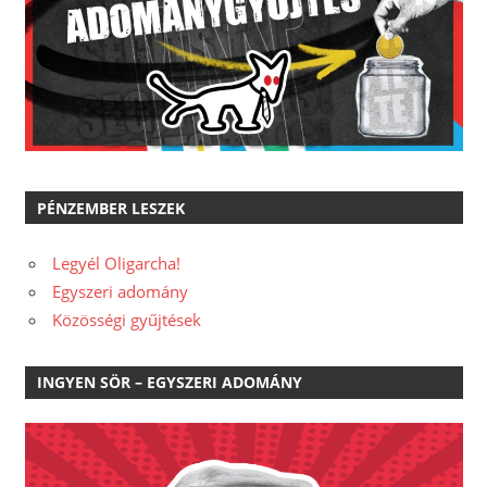
PÉNZEMBER LESZEK
Legyél Oligarcha!
Egyszeri adomány
Közösségi gyűjtések
INGYEN SÖR – EGYSZERI ADOMÁNY