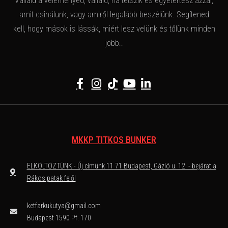
Vállald a véleményed, vállald, ha tetszik és egyetértesz azzal,
amit csinálunk, vagy amiről legalább beszélünk. Segítened
kell, hogy mások is lássák, miért lesz velünk és tőlünk minden
jobb..
MKKP TITKOS BUNKER
ELKÖLTÖZTÜNK - Új címünk 11 71 Budapest, Gázló u. 12. - bejárat a
Rákos patak felől
ketfarkukutya@gmail.com
Budapest 1590 Pf. 170