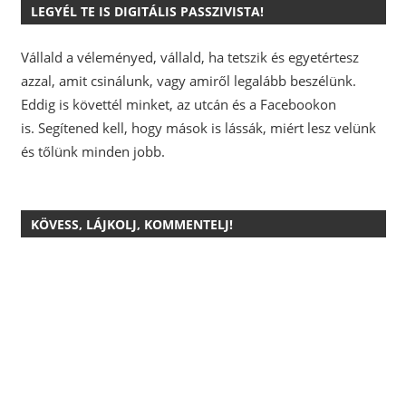
LEGYÉL TE IS DIGITÁLIS PASSZIVISTA!
Vállald a véleményed, vállald, ha tetszik és egyetértesz
azzal, amit csinálunk, vagy amiről legalább beszélünk.
Eddig is követtél minket, az utcán és a Facebookon
is.
Segítened kell, hogy mások is lássák, miért lesz velünk
és tőlünk minden jobb.
KÖVESS, LÁJKOLJ, KOMMENTELJ!