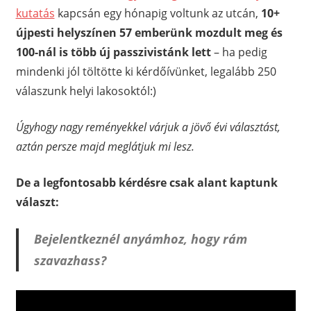
kutatás
kapcsán egy hónapig voltunk az utcán,
10+
újpesti helyszínen 57 emberünk mozdult meg és
100-nál is több új passzivistánk lett
– ha pedig
mindenki jól töltötte ki kérdőívünket, legalább 250
válaszunk helyi lakosoktól:)
Úgyhogy nagy reményekkel várjuk a jövő évi választást,
aztán persze majd meglátjuk mi lesz.
De a legfontosabb kérdésre csak alant kaptunk
választ:
Bejelentkeznél anyámhoz, hogy rám
szavazhass?