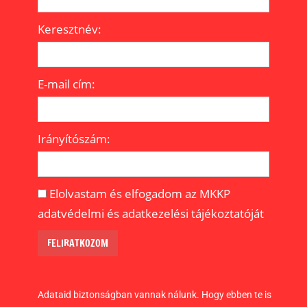
HOGY
HOGY
HOGY
Keresztnév:
E-mail cím:
Irányítószám:
Elolvastam és elfogadom az MKKP
adatvédelmi és adatkezelési tájékoztatóját
Adataid biztonságban vannak nálunk. Hogy ebben te is