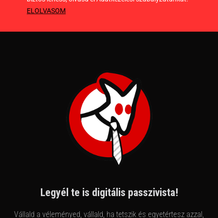
ELOLVASOM
Legyél te is digitális passzivista!
Vállald a véleményed, vállald, ha tetszik és egyetértesz azzal,