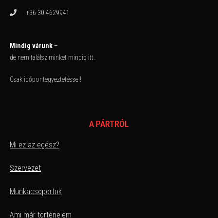
+36 30 4629941
Mindig várunk –
de nem találsz minket mindig itt.
Csak időpontegyeztetéssel!
A PÁRTRÓL
Mi ez az egész?
Szervezet
Munkacsoportok
Ami már történelem