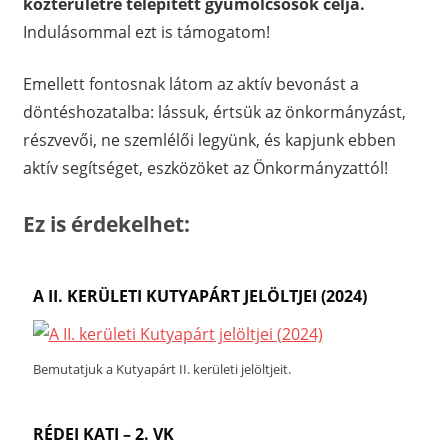
közterületre telepített gyümölcsösök célja.
Indulásommal ezt is támogatom!
Emellett fontosnak látom az aktív bevonást a
döntéshozatalba: lássuk, értsük az önkormányzást,
részvevői, ne szemlélői legyünk, és kapjunk ebben
aktív segítséget, eszközöket az Önkormányzattól!
Ez is érdekelhet:
A II. KERÜLETI KUTYAPÁRT JELÖLTJEI (2024)
Bemutatjuk a Kutyapárt II. kerületi jelöltjeit.
RÉDEI KATI – 2. VK