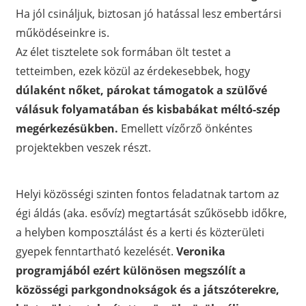
Ha jól csináljuk, biztosan jó hatással lesz embertársi
működéseinkre is.
Az élet tisztelete sok formában ölt testet a
tetteimben, ezek közül az érdekesebbek, hogy
dúlaként nőket, párokat támogatok a szülővé
válásuk folyamatában
és kisbabákat méltó-szép
megérkezésükben.
Emellett vízőrző önkéntes
projektekben veszek részt.
Helyi közösségi szinten fontos feladatnak tartom az
égi áldás (aka. esővíz) megtartását szűkösebb időkre,
a helyben komposztálást és a kerti és közterületi
gyepek fenntartható kezelését.
Veronika
programjából ezért különösen megszólít a
közösségi parkgondnokságok és a játszóterekre,