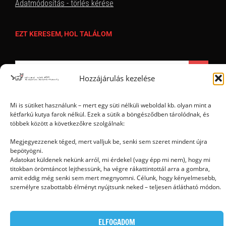
Adatmódosítás - törlés kérése
EZT KERESEM, HOL TALÁLOM
Hozzájárulás kezelése
Mi is sütiket használunk – mert egy süti nélküli weboldal kb. olyan mint a
kétfarkú kutya farok nélkül. Ezek a sütik a böngésződben tárolódnak, és
többek között a következőkre szolgálnak:
Ⓒ 2006 - 2026 - Magyar Kétfarkú Kutya Párt - Minden jog fenntartva
Megjegyezzenek téged, mert valljuk be, senki sem szeret mindent újra
bepötyögni.
Adatokat küldenek nekünk arról, mi érdekel (vagy épp mi nem), hogy mi
titokban örömtáncot lejthessünk, ha végre rákattintottál arra a gombra,
amit eddig még senki sem mert megnyomni. Célunk, hogy kényelmesebb,
személyre szabottabb élményt nyújtsunk neked – teljesen átlátható módon.
ELFOGADOM