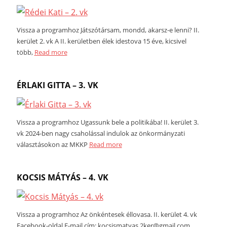
Vissza a programhoz Játszótársam, mondd, akarsz-e lenni? II.
kerület 2. vk A II. kerületben élek idestova 15 éve, kicsivel
több,
Read more
ÉRLAKI GITTA – 3. VK
Vissza a programhoz Ugassunk bele a politikába! II. kerület 3.
vk 2024-ben nagy csaholással indulok az önkormányzati
választásokon az MKKP
Read more
KOCSIS MÁTYÁS – 4. VK
Vissza a programhoz Az önkéntesek éllovasa. II. kerület 4. vk
Facebook-oldal E-mail cím:
kocsismatyas.2ker@gmail.com