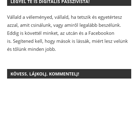
LEGYÉL TE IS DIGITÁLIS PASSZIVISTA!
Vállald a véleményed, vállald, ha tetszik és egyetértesz
azzal, amit csinálunk, vagy amiről legalább beszélünk.
Eddig is követtél minket, az utcán és a Facebookon
is.
Segítened kell, hogy mások is lássák, miért lesz velünk
és tőlünk minden jobb.
KÖVESS, LÁJKOLJ, KOMMENTELJ!