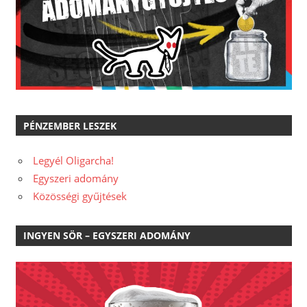
PÉNZEMBER LESZEK
Legyél Oligarcha!
Egyszeri adomány
Közösségi gyűjtések
INGYEN SÖR – EGYSZERI ADOMÁNY