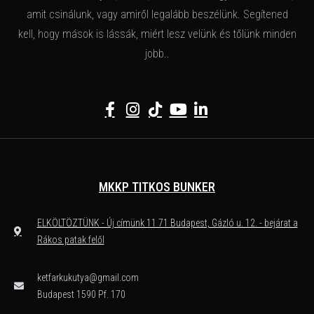
amit csinálunk, vagy amiről legalább beszélünk. Segítened
kell, hogy mások is lássák, miért lesz velünk és tőlünk minden
jobb..
MKKP TITKOS BUNKER
ELKÖLTÖZTÜNK - Új címünk 11 71 Budapest, Gázló u. 12. - bejárat a
Rákos patak felől
ketfarkukutya@gmail.com
Budapest 1590 Pf. 170