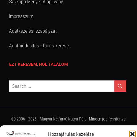
Savköpő Menyét Alapítvány
Impresszum
Adatkezelési szabályzat
Adatmódosítás - törlés kérése
EZT KERESEM, HOL TALÁLOM
Ⓒ 2006 - 2026 - Magyar Kétfarkú Kutya Párt - Minden jog fenntartva
Hozzájárulás kezelése