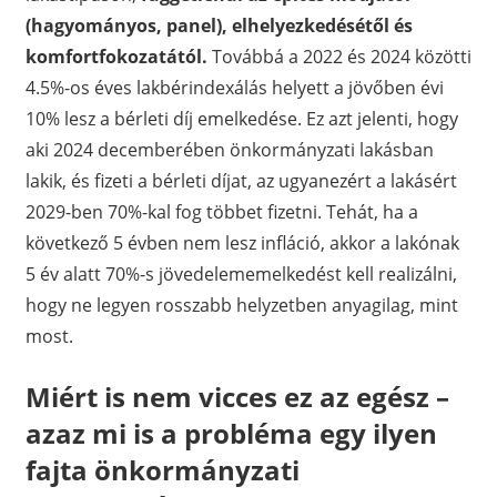
(hagyományos, panel), elhelyezkedésétől és
komfortfokozatától.
Továbbá a 2022 és 2024 közötti
4.5%-os éves lakbérindexálás helyett a jövőben évi
10% lesz a bérleti díj emelkedése. Ez azt jelenti, hogy
aki 2024 decemberében önkormányzati lakásban
lakik, és fizeti a bérleti díjat, az ugyanezért a lakásért
2029-ben 70%-kal fog többet fizetni. Tehát, ha a
következő 5 évben nem lesz infláció, akkor a lakónak
5 év alatt 70%-s jövedelememelkedést kell realizálni,
hogy ne legyen rosszabb helyzetben anyagilag, mint
most.
Miért is nem vicces ez az egész –
azaz mi is a probléma egy ilyen
fajta önkormányzati