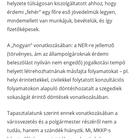
helyzete túlságosan kiszolgáltatott ahhoz, hogy
érdemi „fehér” egy főre eső jövedelmük legyen,
mindemellett van munkájuk, bevételük, és így
fizetőképesek.
A „hogyan” vonatkozásában: a NER-re jellemző
(törvényes, ám az állampolgároknak érdemi
beleszólást nyilván nem engedő) jogalkotási tempó
helyett létrehozhatnának másfajta folyamatokat – pl.
helyi érintettekkel, civilekkel folytatott konzultációs
folyamatokon alapuló döntéshozatalt a szegediek
sokaságát érintő döntések vonatkozásában.
Tapasztalatunk szerint ennek vonatkozásában a
városvezetés és a polgármester részéről nem a
tudás, hanem a szándék hiányzik. Mi, MKKP-s