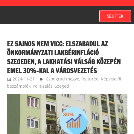
SEGÍTEK
EZ SAJNOS NEM VICC: ELSZABADUL AZ
ÖNKORMÁNYZATI LAKBÉRINFLÁCIÓ
SZEGEDEN, A LAKHATÁSI VÁLSÁG KÖZEPÉN
EMEL 30%-KAL A VÁROSVEZETÉS
2024-11-21
langdavid
Csongrád megye
,
featured
,
Képviselői
beszámolók
,
Politizálás
,
Szeged