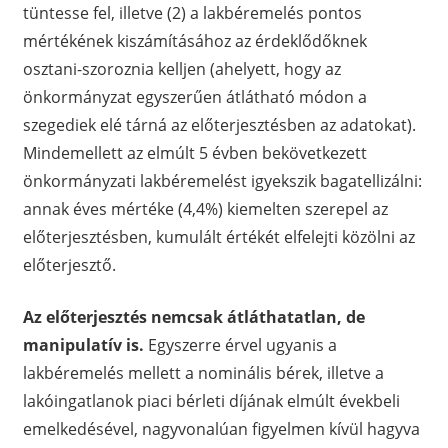
tüntesse fel, illetve (2) a lakbéremelés pontos
mértékének kiszámításához az érdeklődőknek
osztani-szoroznia kelljen (ahelyett, hogy az
önkormányzat egyszerűen átlátható módon a
szegediek elé tárná az előterjesztésben az adatokat).
Mindemellett az elmúlt 5 évben bekövetkezett
önkormányzati lakbéremelést igyekszik bagatellizálni:
annak éves mértéke (4,4%) kiemelten szerepel az
előterjesztésben, kumulált értékét elfelejti közölni az
előterjesztő.
Az előterjesztés nemcsak átláthatatlan, de
manipulatív is.
Egyszerre érvel ugyanis a
lakbéremelés mellett a nominális bérek, illetve a
lakóingatlanok piaci bérleti díjának elmúlt évekbeli
emelkedésével, nagyvonalúan figyelmen kívül hagyva