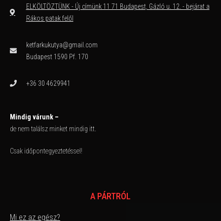
ELKÖLTÖZTÜNK - Új címünk 11 71 Budapest, Gázló u. 12. - bejárat a
Rákos patak felől
ketfarkukutya@gmail.com
Budapest 1590 Pf. 170
+36 30 4629941
Mindig várunk –
de nem találsz minket mindig itt.
Csak időpontegyeztetéssel!
A PÁRTRÓL
Mi ez az egész?