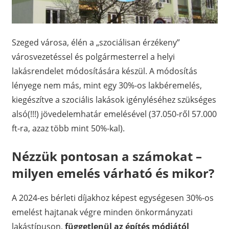
Szeged városa, élén a „szociálisan érzékeny”
városvezetéssel és polgármesterrel a helyi
lakásrendelet módosítására készül. A módosítás
lényege nem más, mint egy 30%-os lakbéremelés,
kiegészítve a szociális lakások igényléséhez szükséges
alsó(!!!) jövedelemhatár emelésével (37.050-ről 57.000
ft-ra, azaz több mint 50%-kal).
Nézzük pontosan a számokat
–
milyen emelés várható és mikor?
A 2024-es bérleti díjakhoz képest egységesen 30%-os
emelést hajtanak végre minden önkormányzati
lakástípuson,
függetlenül az építés módjától