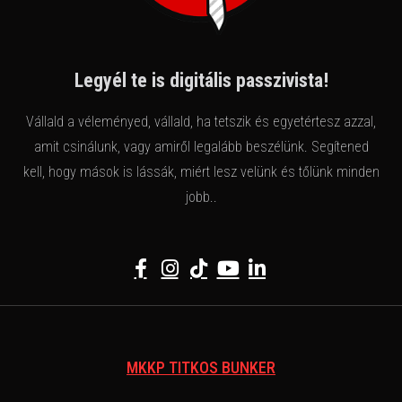
Legyél te is digitális passzivista!
Vállald a véleményed, vállald, ha tetszik és egyetértesz azzal,
amit csinálunk, vagy amiről legalább beszélünk. Segítened
kell, hogy mások is lássák, miért lesz velünk és tőlünk minden
jobb..
MKKP TITKOS BUNKER