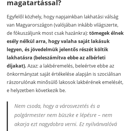
magatartással?
Egyfelől közhely, hogy napjainkban lakhatási válság
van Magyarországon (valójában inkább világszerte,
de fókuszáljunk most csak hazánkra):
tömegek élnek
esély nélkül arra, hogy valaha saját lakásuk
legyen, és jövedelmük jelentős részét költik
lakhatásra (beleszámítva ebbe az albérleti
díjakat).
Azaz: a lakbéremelés, beleértve ebbe az
önkormányzat saját értékelése alapján is szociálisan
rászorulónak minősülő lakosok lakbérének emelését,
e helyzetben következik be.
Nem csoda, hogy a városvezetés és a
polgármester nem büszke e lépésre – nem
akarja ezt nagydobra verni. Ez nyilvánvalóvá