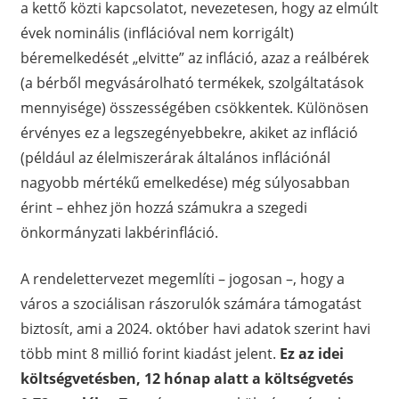
a kettő közti kapcsolatot, nevezetesen, hogy az elmúlt
évek nominális (inflációval nem korrigált)
béremelkedését „elvitte” az infláció, azaz a reálbérek
(a bérből megvásárolható termékek, szolgáltatások
mennyisége) összességében csökkentek. Különösen
érvényes ez a legszegényebbekre, akiket az infláció
(például az élelmiszerárak általános inflációnál
nagyobb mértékű emelkedése) még súlyosabban
érint – ehhez jön hozzá számukra a szegedi
önkormányzati lakbérinfláció.
A rendelettervezet megemlíti – jogosan –, hogy a
város a szociálisan rászorulók számára támogatást
biztosít, ami a 2024. október havi adatok szerint havi
több mint 8 millió forint kiadást jelent.
Ez az idei
költségvetésben, 12 hónap alatt a költségvetés