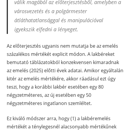
válik magából az előterjesztésből, amelyben a
városvezetés és a polgármester
átláthatatlansággal és manipulációval
igyekszik elfedni a lényeget.
Az előterjesztés ugyanis nem mutatja be az emelés
százalékos mértékét explicit módon. A lakbéreket
bemutató táblázatokból konzekvensen kimaradnak
az emelés (2025) előtti évek adatai. Amikor egyáltalán
kitér az emelés mértékére, akkor ráadásul ezt úgy
teszi, hogy a korábbi lakbér esetében egy 80
négyzetméteres, az új esetében egy 50
négyzetméteres ingatlanon szemléltet.
Ez kiváló módszer arra, hogy (1) a lakbéremelés
mértékét a ténylegesnél alacsonyabb mértékűnek