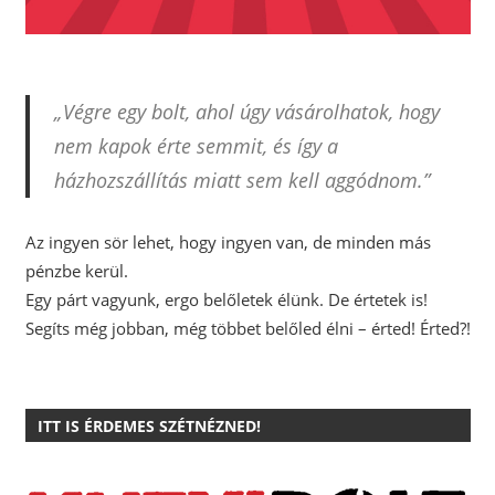
„Végre egy bolt, ahol úgy vásárolhatok, hogy
nem kapok érte semmit, és így a
házhozszállítás miatt sem kell aggódnom.”
Az ingyen sör lehet, hogy ingyen van, de minden más
pénzbe kerül.
Egy párt vagyunk, ergo belőletek élünk. De értetek is!
Segíts még jobban, még többet belőled élni – érted! Érted?!
ITT IS ÉRDEMES SZÉTNÉZNED!