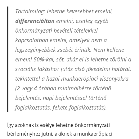
Tartalmilag: lehetne kevesebbet emelni,
differenciáltan
emelni, esetleg egyéb
önkormányzati bevételi tételekkel
kapcsolatban emelni, amelyek nem a
legszegényebbek zsebét érintik. Nem kellene
emelni 50%-kal, sőt, akár el is lehetne törölni a
szociális lakáshoz jutás alsó jövedelmi határát,
tekintettel a hazai munkaerőpiaci viszonyokra
(2 vagy 4 órában minimálbérre történő
bejelentés, napi bejelentéssel történő
foglalkoztatás, fekete foglalkoztatás).
Így azoknak is esélye lehetne önkormányzati
bérleményhez jutni, akiknek a munkaerőpiaci