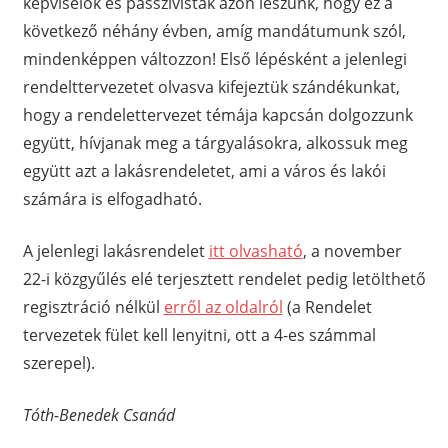
képviselők és passzivisták azon leszünk, hogy ez a
következő néhány évben, amíg mandátumunk szól,
mindenképpen változzon! Első lépésként a jelenlegi
rendelttervezetet olvasva kifejeztük szándékunkat,
hogy a rendelettervezet témája kapcsán dolgozzunk
együtt, hívjanak meg a tárgyalásokra, alkossuk meg
együtt azt a lakásrendeletet, ami a város és lakói
számára is elfogadható.
A jelenlegi lakásrendelet
itt olvasható
, a november
22-i közgyűlés elé terjesztett rendelet pedig letölthető
regisztráció nélkül
erről az oldalról
(a Rendelet
tervezetek fület kell lenyitni, ott a 4-es számmal
szerepel).
Tóth-Benedek Csanád