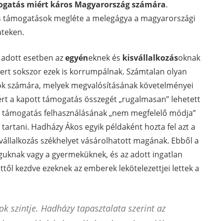
mogatás miért káros Magyarország számára
.
iós támogatások megléte a melegágya a magyarországi
nteken.
y adott esetben az
egyén
eknek és
kisvállalkozás
oknak
mert sokszor ezek is korrumpálnak. Számtalan olyan
zások számára, melyek megvalósításának követelményei
rt a kapott támogatás összegét „rugalmasan” lehetett
 a támogatás felhasználásának „nem megfelelő módja”
 tartani. Hadházy Ákos egyik példaként hozta fel azt a
svállalkozás székhelyet vásárolhatott magának. Ebből a
uknak vagy a gyermeküknek, és az adott ingatlan
ttől kezdve ezeknek az emberek lekötelezettjei lettek a
ok szintje. Hadházy tapasztalata szerint az