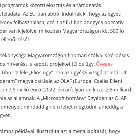
 programok közötti elosztás és a támogatás
 feladata. Az EU-ban abból indulnak ki, hogy az egyes
ony felhasználása, ezért az EU-ban az egyes operatív
er van kijelölve, miközben Magyarországon kb. 500 fő
 ellenőrzését.
atékonysága Magyarországon finoman szólva is kérdéses.
hírverést is kapott projektet (Elios ügy,
Öveges
 Tiborcz-féle „Elios ügy”-ben az ügyészi vizsgálat lezárult,
ogram” megvalósítását az OLAF (Európai Csalás Elleni
ben 7,8 millió euró (2022. évi árfolyamon közel 2,8 milliárd
etnie az államnak. A „Microsoft botrány” ügyében az OLAF
eredményeit mindaddig nem lehet megtudni, ameddig a
gyet.
mos példával illusztrálta azt a megállapítását, hogy