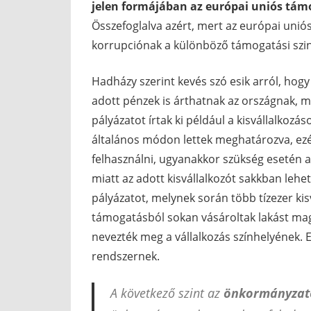
jelen formájában az európai uniós tá
Összefoglalva azért, mert az európai un
korrupciónak a különböző támogatási szi
Hadházy szerint kevés szó esik arról, hog
adott pénzek is árthatnak az országnak, 
pályázatot írtak ki például a kisvállalko
általános módon lettek meghatározva, ezé
felhasználni, ugyanakkor szükség esetén
miatt az adott kisvállalkozót sakkban lehet
pályázatot, melynek során több tízezer ki
támogatásból sokan vásároltak lakást mag
nevezték meg a vállalkozás színhelyének. E
rendszernek.
A következő szint az
önkormányzat