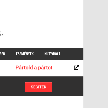
MKKP
REK
ESEMÉNYEK
KUTYIBOLT
Pártold a pártot
SEGÍTEK