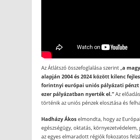
Az Átlátszó összefoglalása szerint „
a magy
alapján 2004 és 2024 között kilenc fejle
forintnyi európai uniós pályázati pénzt 
ezer pályázatban nyerték el.”
Az előadás
történik az uniós pénzek elosztása és fel
Hadházy Ákos
elmondta, hogy az Európai U
egészségügy, oktatás, környezetvédelem, ga
az egyes elmaradott régiók fokozatos felzár