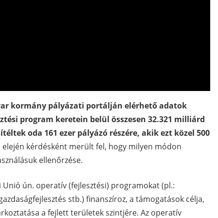
ar kormány pályázati portálján elérhető adatok
sztési program keretein belül összesen 32.321 milliárd
ítéltek oda 161 ezer pályázó részére, akik ezt közel 500
 elején kérdésként merült fel, hogy milyen módon
használásuk ellenőrzése.
nió ún. operatív (fejlesztési) programokat (pl.:
zdaságfejlesztés stb.) finanszíroz, a támogatások célja,
koztatása a fejlett területek szintjére. Az operatív