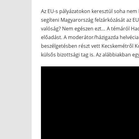
Az EU-s pályázatokon keresztül soha nem l
segíteni Magyarország felzárkózását az EU
valóság? Nem egészen ezt… A témáról Hadh
előadást. A moderátor/házigazda helvécia
beszélgetésben részt vett Kecskemétről K
külsős bizottsági tag is. Az alábbiakban e