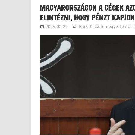
MAGYARORSZÁGON A CÉGEK AZO
ELINTÉZNI, HOGY PÉNZT KAPJ
2025-02-20
langdavid
Bács-Kiskun megye
,
featur