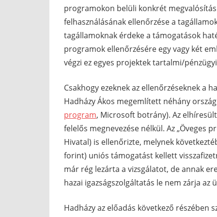
programokon belüli konkrét megvalósítási
felhasználásának ellenőrzése a tagállamok
tagállamoknak érdeke a támogatások haték
programok ellenőrzésére egy vagy két emb
végzi ez egyes projektek tartalmi/pénzügyi
Csakhogy ezeknek az ellenőrzéseknek a h
Hadházy Ákos megemlített néhány országos 
program
, Microsoft botrány). Az elhíresült
felelős megnevezése nélkül. Az „Öveges pr
Hivatal) is ellenőrizte, melynek következté
forint) uniós támogatást kellett visszafiz
már rég lezárta a vizsgálatot, de annak 
hazai igazságszolgáltatás le nem zárja az ü
Hadházy az előadás következő részében szá