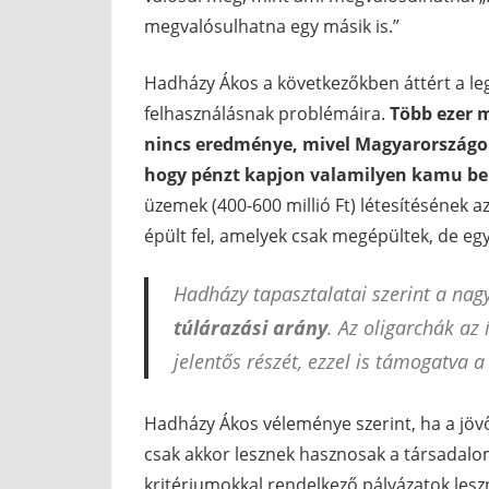
megvalósulhatna egy másik is.”
Hadházy Ákos a következőkben áttért a l
felhasználásnak problémáira.
Több ezer m
nincs eredménye, mivel Magyarországon
hogy pénzt kapjon valamilyen kamu be
üzemek (400-600 millió Ft) létesítésének 
épült fel, amelyek csak megépültek, de e
Hadházy tapasztalatai szerint a na
túlárazási arány
. Az oligarchák az 
jelentős részét, ezzel is támogatv
Hadházy Ákos véleménye szerint, ha a jö
csak akkor lesznek hasznosak a társadalo
kritériumokkal rendelkező pályázatok leszn