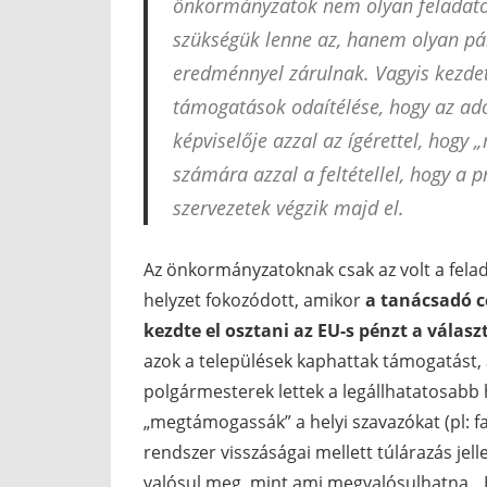
önkormányzatok nem olyan feladato
szükségük lenne az, hanem olyan pá
eredménnyel zárulnak. Vagyis kezde
támogatások odaítélése, hogy az ad
képviselője azzal az ígérettel, hogy
számára azzal a feltétellel, hogy a 
szervezetek végzik majd el.
Az önkormányzatoknak csak az volt a felad
helyzet fokozódott, amikor
a tanácsadó cé
kezdte el osztani az EU-s pénzt a vála
azok a települések kaphattak támogatást, a
polgármesterek lettek a legállhatatosabb h
„megtámogassák” a helyi szavazókat (pl: f
rendszer visszáságai mellett túlárazás jel
valósul meg, mint ami megvalósulhatna. „Hi