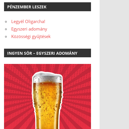
PÉNZEMBER LESZEK
Legyél Oligarcha!
Egyszeri adomány
Közösségi gyűjtések
INGYEN SÖR – EGYSZERI ADOMÁNY