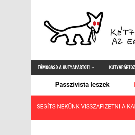
Az
egyetlen
TÁMOGASD A KUTYAPÁRTOT!
KUTYAPÁRTOZ
értelmes
választás
Passzivista leszek
SEGÍTS NEKÜNK VISSZAFIZETNI A K