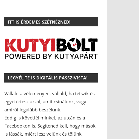
ITT IS ÉRDEMES SZÉTNÉZNED!
LEGYÉL TE IS DIGITÁLIS PASSZIVISTA!
Vállald a véleményed, vállald, ha tetszik és
egyetértesz azzal, amit csinálunk, vagy
amiről legalább beszélünk.
Eddig is követtél minket, az utcán és a
Facebookon is.
Segítened kell, hogy mások
is lássák, miért lesz velünk és tőlünk