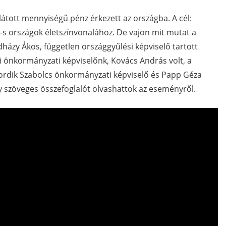
átott mennyiségű pénz érkezett az országba. A cél:
-s országok életszínvonalához. De vajon mit mutat a
ázy Ákos, független országgyűlési képviselő tartott
i önkormányzati képviselőnk, Kovács András volt, a
ordik Szabolcs önkormányzati képviselő és Papp Géza
gy szöveges összefoglalót olvashattok az eseményről.