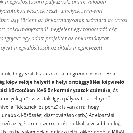
k megvalósítására pályáznak, amire valóban
lyázatokon vesznek részt, amelyek „win-win”
tben úgy történt az önkormányzatok számára az uniós
ott önkormányzatnál megjelent egy tanácsadó cég
 „megnyer” egy adott projektet az önkormányzat
projekt megvalósítását az általa megnevezett
atuk, hogy szállítsák ezeket a megrendeléseket. Ez a
g képviselője helyett a helyi országgyűlési képviselő
sztási körzetében lévő önkormányzatok számára
, és
melyek „jól” szavaztak. Így a pályázatokat elnyerő
ívei a Fidesznek, és pénzük is van arra, hogy
alunapok, közösségi disznóvágások stb.) Az elosztási
lemző az egész rendszerre, ezért sokkal kevesebb dolog
szen ha valaminek ellopják a felét, akkor abból a félből