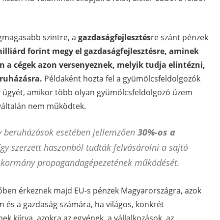
egmagasabb szintre, a
gazdaságfejlesztés
re szánt pénzek
illiárd forint megy el gazdaságfejlesztésre, aminek
 a cégek azon versenyeznek, melyik tudja elintézni,
ruházásra.
Példaként hozta fel a gyümölcsfeldolgozók
az ügyét, amikor több olyan gyümölcsfeldolgozó üzem
gyáltalán nem működtek.
gy beruházások esetében jellemzően
30%-os a
így szerzett haszonból tudták felvásárolni a sajtó
a a kormány propagandagépezetének működését.
vőben érkeznek majd EU-s pénzek Magyarországra, azok
m és a gazdaság számára, ha világos, konkrét
ek kiírva, azokra az egyének, a vállalkozások, az