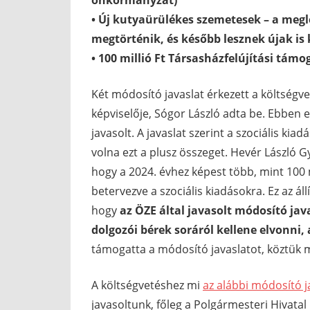
önkormányzat)
• Új kutyaürülékes szemetesek – a meg
megtörténik, és később lesznek újak is 
• 100 millió Ft Társasházfelújítási támo
Két módosító javaslat érkezett a költségve
képviselője, Sógor László adta be. Ebben e
javasolt. A javaslat szerint a szociális ki
volna ezt a plusz összeget. Hevér László G
hogy a 2024. évhez képest több, mint 100 m
betervezve a szociális kiadásokra. Ez az ál
hogy
az ÖZE által javasolt módosító java
dolgozói bérek soráról kellene elvonni,
támogatta a módosító javaslatot, köztük 
A költségvetéshez mi
az alábbi módosító j
javasoltunk, főleg a Polgármesteri Hivatal