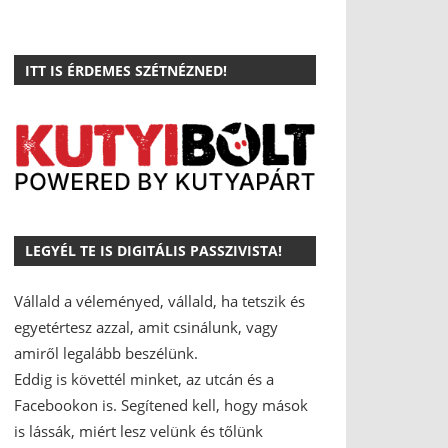
ITT IS ÉRDEMES SZÉTNÉZNED!
LEGYÉL TE IS DIGITÁLIS PASSZIVISTA!
Vállald a véleményed, vállald, ha tetszik és
egyetértesz azzal, amit csinálunk, vagy
amiről legalább beszélünk.
Eddig is követtél minket, az utcán és a
Facebookon is.
Segítened kell, hogy mások
is lássák, miért lesz velünk és tőlünk