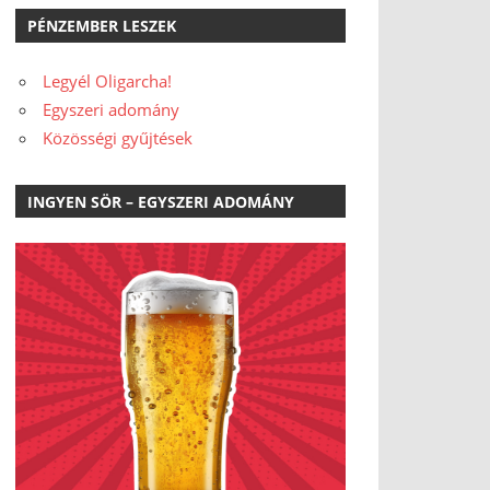
PÉNZEMBER LESZEK
Legyél Oligarcha!
Egyszeri adomány
Közösségi gyűjtések
INGYEN SÖR – EGYSZERI ADOMÁNY