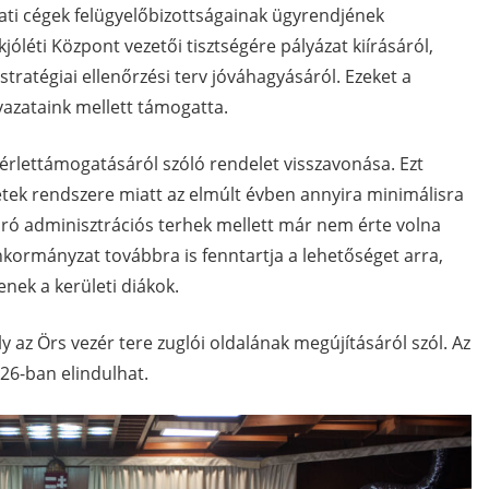
ti cégek felügyelőbizottságainak ügyrendjének
jóléti Központ vezetői tisztségére pályázat kiírásáról,
 stratégiai ellenőrzési terv jóváhagyásáról. Ezeket a
vazataink mellett támogatta.
érlettámogatásáról szóló rendelet visszavonása. Ezt
etek rendszere miatt az elmúlt évben annyira minimálisra
 járó adminisztrációs terhek mellett már nem érte volna
nkormányzat továbbra is fenntartja a lehetőséget arra,
nek a kerületi diákok.
 az Örs vezér tere zuglói oldalának megújításáról szól. Az
026-ban elindulhat.