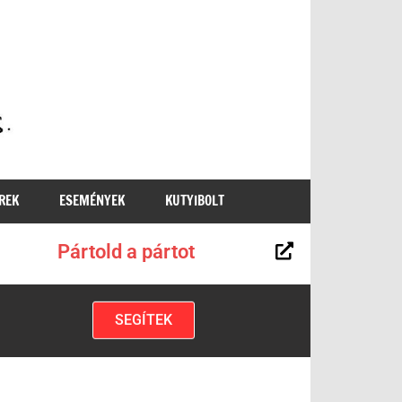
MKKP
REK
ESEMÉNYEK
KUTYIBOLT
Pártold a pártot
SEGÍTEK