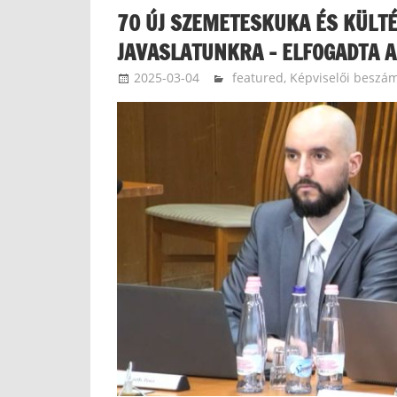
70 ÚJ SZEMETESKUKA ÉS KÜLTÉ
JAVASLATUNKRA – ELFOGADTA A
2025-03-04
Bomba Gábor
featured
,
Képviselői beszá