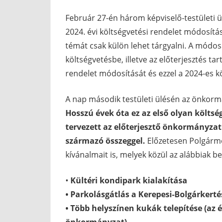
Február 27-én három képviselő-testületi ül
2024. évi költségvetési rendelet módosítás
témát csak külön lehet tárgyalni. A módosí
költségvetésbe, illetve az előterjesztés ta
rendelet módosítását és ezzel a 2024-es k
A nap második testületi ülésén az önkormá
Hosszú évek óta ez az első olyan költs
tervezett az előterjesztő önkormányzat
származó összeggel.
Előzetesen Polgármes
kívánalmait is, melyek közül az alábbiak be
•
Kültéri kondipark kialakítása
• Parkolásgátlás a Kerepesi-Bolgárkerté
• Több helyszínen kukák telepítése (az 