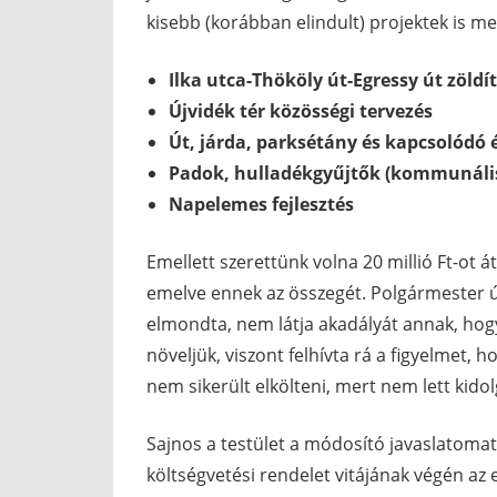
kisebb (korábban elindult) projektek is m
Ilka utca-Thököly út-Egressy út zöldí
Újvidék tér közösségi tervezés
Út, járda, parksétány és kapcsolódó 
Padok, hulladékgyűjtők (kommunális
Napelemes fejlesztés
Emellett szerettünk volna 20 millió Ft-ot á
emelve ennek az összegét. Polgármester ú
elmondta, nem látja akadályát annak, hogy
növeljük, viszont felhívta rá a figyelmet, ho
nem sikerült elkölteni, mert nem lett kido
Sajnos a testület a módosító javaslatoma
költségvetési rendelet vitájának végén az 