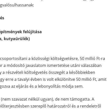
egvalósulhassanak:
tés
építmények felújítása
, kutyaürülék)
tcsoportosítani a közösségi költségvetésre, 50 millió Ft-ra
r a módosító javaslatom ismertetése utáni válaszában
 a részvételi költségvetés összegét a későbbiekben
gy erre a tavalyi évben is volt elkülönítve 50 millió Ft, amit
lgozva az eljárás és a lebonyolítás módja sem.
t (nem szavazat nélkül ugyan), de nem támogatta. A
előterjesztésben szereplő határozatról és a rendeletről