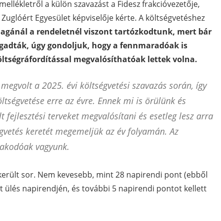
mellékletről a külön szavazást a Fidesz frakcióvezetője,
 Zuglóért Egyesület képviselője kérte. A költségvetéshez
gánál a rendeletnél viszont tartózkodtunk, mert bár
ogadták, úgy gondoljuk, hogy a fennmaradóak is
ltségráfordítással megvalósíthatóak lettek volna.
megvolt a 2025. évi költségvetési szavazás során, így
ltségvetése erre az évre. Ennek mi is örülünk és
t fejlesztési terveket megvalósítani és esetleg lesz arra
égvetés keretét megemeljük az év folyamán. Az
zakodóak vagyunk.
került sor. Nem kevesebb, mint 28 napirendi pont (ebből
lt ülés napirendjén, és további 5 napirendi pontot kellett