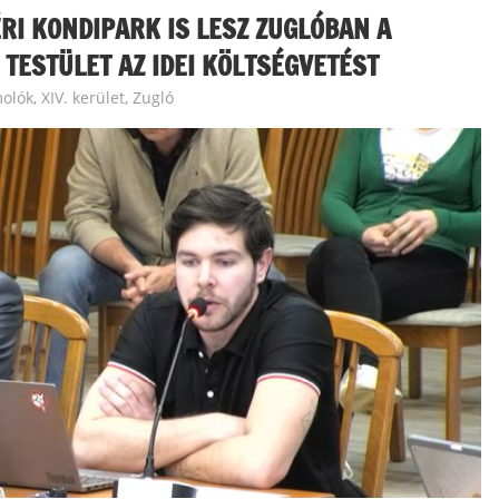
RI KONDIPARK IS LESZ ZUGLÓBAN A
 TESTÜLET AZ IDEI KÖLTSÉGVETÉST
molók
,
XIV. kerület, Zugló