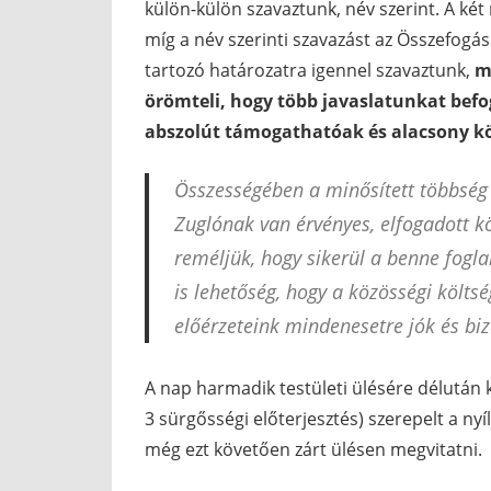
külön-külön szavaztunk, név szerint. A két 
míg a név szerinti szavazást az Összefogás
tartozó határozatra igennel szavaztunk,
ma
örömteli, hogy több javaslatunkat bef
abszolút támogathatóak és alacsony kö
Összességében a minősített többség 
Zuglónak van érvényes, elfogadott kö
reméljük, hogy sikerül a benne foglal
is lehetőség, hogy a közösségi költs
előérzeteink mindenesetre jók és bi
A nap harmadik testületi ülésére délután 
3 sürgősségi előterjesztés) szerepelt a nyí
még ezt követően zárt ülésen megvitatni.