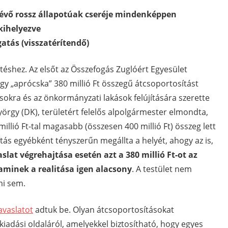
lévő rossz állapotúak cseréje mindenképpen
kihelyezve
gatás (visszatérítendő)
téshez. Az elsőt az Összefogás Zuglóért Egyesület
gy „aprócska” 380 millió Ft összegű átcsoportosítást
adásokra és az önkormányzati lakások felújítására szerette
yörgy (DK), területért felelős alpolgármester elmondta,
illió Ft-tal magasabb (összesen 400 millió Ft) összeg lett
lítás egyébként tényszerűn megállta a helyét, ahogy az is,
slat végrehajtása esetén azt a 380 millió Ft-ot az
 aminek a realitása igen alacsony
. A testület nem
mi sem.
avaslatot
adtuk be. Olyan átcsoportosításokat
 kiadási oldaláról, amelyekkel biztosítható, hogy egyes