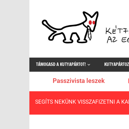
Az
egyetlen
TÁMOGASD A KUTYAPÁRTOT!
KUTYAPÁRTOZ
értelmes
választás
Passzivista leszek
SEGÍTS NEKÜNK VISSZAFIZETNI A K