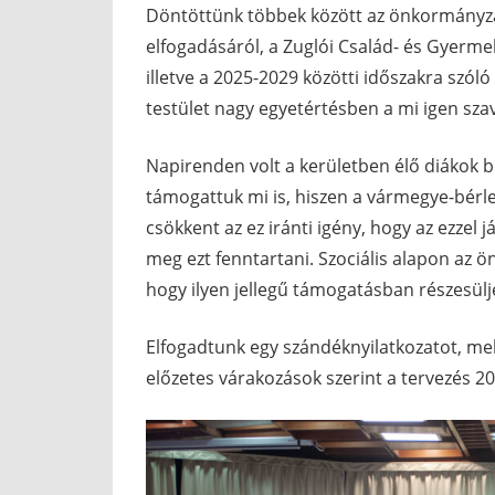
Döntöttünk többek között az önkormányza
elfogadásáról, a Zuglói Család- és Gyermek
illetve a 2025-2029 közötti időszakra szóló
testület nagy egyetértésben a mi igen sza
Napirenden volt a kerületben élő diákok b
támogattuk mi is, hiszen a vármegye-bérl
csökkent az ez iránti igény, hogy az ezzel
meg ezt fenntartani. Szociális alapon az ö
hogy ilyen jellegű támogatásban részesülje
Elfogadtunk egy szándéknyilatkozatot, mely
előzetes várakozások szerint a tervezés 2