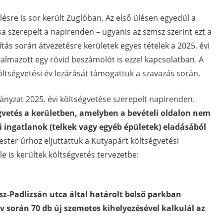
ésre is sor került Zuglóban. Az első ülésen egyedül a
a szerepelt a napirenden – ugyanis az szmsz szerint ezt a
tás során átvezetésre kerületek egyes tételek a 2025. évi
rtalmazott egy rövid beszámolót is ezzel kapcsolatban. A
öltségvetési év lezárását támogattuk a szavazás során.
nyzat 2025. évi költségvetése szerepelt napirenden.
égvetés a kerületben, amelyben a bevételi oldalon nem
i ingatlanok (telkek vagy egyéb épületek) eladásából
ter úrhoz eljuttattuk a Kutyapárt költségvetési
le is kerültek költségvetés tervezetbe:
sz-Padlizsán utca által határolt belső parkban
év során 70 db új szemetes kihelyezésével kalkulál az