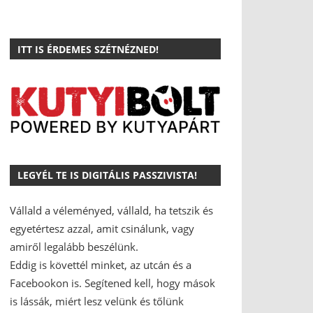
ITT IS ÉRDEMES SZÉTNÉZNED!
LEGYÉL TE IS DIGITÁLIS PASSZIVISTA!
Vállald a véleményed, vállald, ha tetszik és
egyetértesz azzal, amit csinálunk, vagy
amiről legalább beszélünk.
Eddig is követtél minket, az utcán és a
Facebookon is.
Segítened kell, hogy mások
is lássák, miért lesz velünk és tőlünk