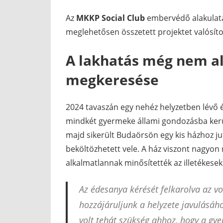
Az
MKKP Social Club
embervédő alakulata
meglehetősen összetett projektet valósít
A lakhatás még nem al
megkeresése
2024 tavaszán egy nehéz helyzetben lévő 
mindkét gyermeke állami gondozásba kerül
majd sikerült Budaörsön egy kis házhoz jut
beköltözhetett vele. A ház viszont nagyon 
alkalmatlannak minősítették az illetékesek
Az édesanya kérését felkarolva az vo
hozzájáruljunk a helyzete javulásához
volt tehát szükség ahhoz, hogy a g