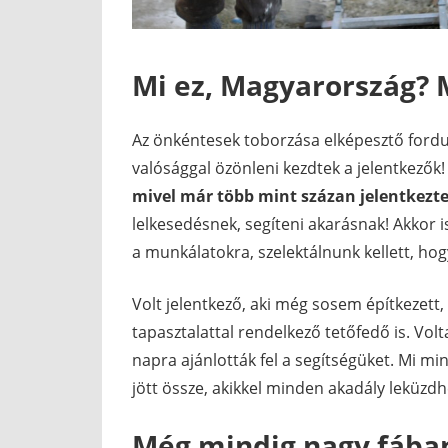
Mi ez, Magyarország? 
Az önkéntesek toborzása elképesztő fordul
valósággal özönleni kezdtek a jelentkezők
mivel már több mint százan jelentkezt
lelkesedésnek, segíteni akarásnak! Akkor 
a munkálatokra, szelektálnunk kellett, ho
Volt jelentkező, aki még sosem építkezett, 
tapasztalattal rendelkező tetőfedő is. Volta
napra ajánlották fel a segítségüket. Mi m
jött össze, akikkel minden akadály leküzdh
Még mindig nagy fában 