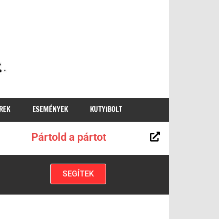
MKKP
REK
ESEMÉNYEK
KUTYIBOLT
Pártold a pártot
SEGÍTEK