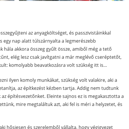
sszegyűjteni az anyagköltséget, és passzivistáinkkal
és egy nap alatt túlszárnyalta a legmerészebb
k hála akkora összeg gyűlt össze, amiből még a tető
tűnt, elég lesz csak javítgatni a már meglévő cseréptetőt,
kult: komolyabb beavatkozásra volt szükség itt is…
zni ilyen komoly munkákat, szükség volt valakire, aki a
anítja, az építkezést kézben tartja. Addig nem tudtunk
 az építésvezetőnket. Eleinte sajnos ez is megakasztotta a
ttünk, mire megtaláltuk azt, aki fel is méri a helyzetet, és
ki hősiesen és szerelemből vállalta, hogy végigvezet