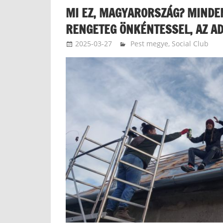
MI EZ, MAGYARORSZÁG? MINDENK
RENGETEG ÖNKÉNTESSEL, AZ A
2025-03-27
langdavid
Pest megye
,
Social Club