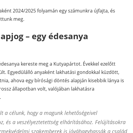
ként 2024/2025 folyamán egy számunkra újfajta, és
ottunk meg.
apjog – egy édesanya
édesanya kereste meg a Kutyapártot. Évekkel ezelőtt
t. Egyedülálló anyaként lakhatási gondokkal küzdött,
nia, ahova egy bírósági döntés alapján kisebbik lánya is
rossz állapotban volt, valójában lakhatásra
.
lt a célunk, hogy a magunk lehetőségeivel
, és a veszélyeztetettség elhárításához. Felújításokra
yermekvédelmi szakemberek is jóváhagyhassák a család