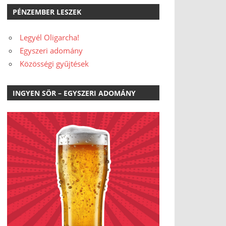
PÉNZEMBER LESZEK
Legyél Oligarcha!
Egyszeri adomány
Közösségi gyűjtések
INGYEN SÖR – EGYSZERI ADOMÁNY