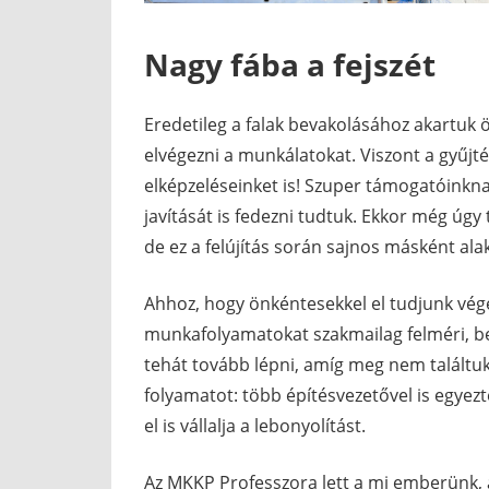
Nagy fába a fejszét
Eredetileg a falak bevakolásához akartuk ö
elvégezni a munkálatokat. Viszont a gyűjt
elképzeléseinket is! Szuper támogatóinkna
javítását is fedezni tudtuk. Ekkor még úgy 
de ez a felújítás során sajnos másként ala
Ahhoz, hogy önkéntesekkel el tudjunk vége
munkafolyamatokat szakmailag felméri, bet
tehát tovább lépni, amíg meg nem találtuk
folyamatot: több építésvezetővel is egyezte
el is vállalja a lebonyolítást.
Az MKKP Professzora lett a mi emberünk, a