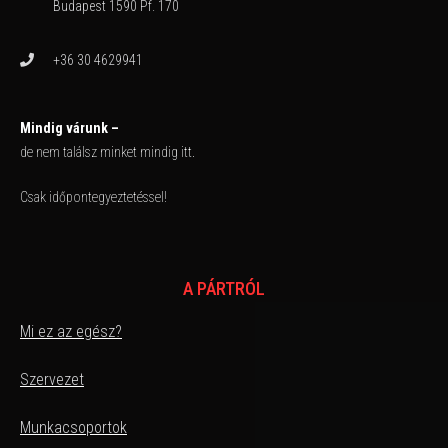
Budapest 1590 Pf. 170
+36 30 4629941
Mindig várunk –
de nem találsz minket mindig itt.
Csak időpontegyeztetéssel!
A PÁRTRÓL
Mi ez az egész?
Szervezet
Munkacsoportok