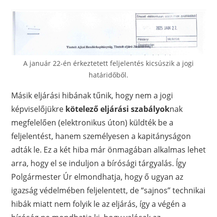
A január 22-én érkeztetett feljelentés kicsúszik a jogi
határidőből.
Másik eljárási hibának tűnik, hogy nem a jogi
képviselőjükre
kötelező eljárási szabályok
nak
megfelelően (elektronikus úton) küldték be a
feljelentést, hanem személyesen a kapitányságon
adták le. Ez a két hiba már önmagában alkalmas lehet
arra, hogy el se induljon a bírósági tárgyalás. Így
Polgármester Úr elmondhatja, hogy ő ugyan az
igazság védelmében feljelentett, de “sajnos” technikai
hibák miatt nem folyik le az eljárás, így a végén a