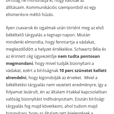
bíróság ne mondhatja ki, hogy valósak az
állításaim. Kommunikációs szempontból ez egy
elismerésre méltó húzás.
Ilyen csavarok és izgalmak után történt meg az első
békéltető tárgyalás a tegnapi napon. Miután
mindenki elmondta, hogy fenntartja a vádakat,
megkezdődött a helyzet értékelése. Schwartz Béla és
az érintett cég ügyvezetője
nem tudta pontosan
megmondani
, hogy mivel tudják bizonyítani a
vádakat, ezért a bíróságnak
10 perc szünetet kellett
elrendelni
, hogy kigondolják az érveket. Mivel a
békéltetési tárgyalás nem vezetett eredményre, így a
folyamat lezárult, én az általam írtakkal kapcsolatban
valóság bizonyítást indítványoztam. Ezután bírósági
tárgyalás fog majd következni, ahol tudom majd
bizonyítani, hogy az általam tett kijelentések a