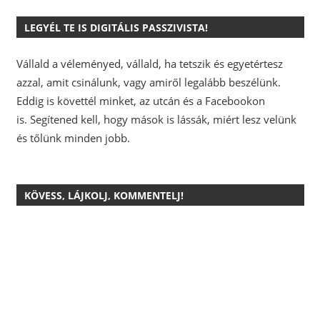
LEGYÉL TE IS DIGITÁLIS PASSZIVISTA!
Vállald a véleményed, vállald, ha tetszik és egyetértesz
azzal, amit csinálunk, vagy amiről legalább beszélünk.
Eddig is követtél minket, az utcán és a Facebookon
is.
Segítened kell, hogy mások is lássák, miért lesz velünk
és tőlünk minden jobb.
KÖVESS, LÁJKOLJ, KOMMENTELJ!