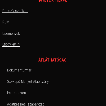
FONTOS LINKEK
Passzív szoftver
RÜM
Események
MKKP HELP
ÁTLÁTHATÓSÁG
Dokumentumtár
Savköpő Menyét Alapítvány
Impresszum
Adatkezelési szabályzat