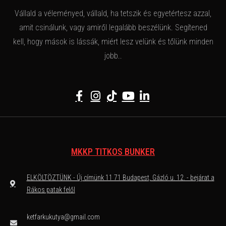
Vállald a véleményed, vállald, ha tetszik és egyetértesz azzal,
amit csinálunk, vagy amiről legalább beszélünk. Segítened
kell, hogy mások is lássák, miért lesz velünk és tőlünk minden
jobb..
MKKP TITKOS BUNKER
ELKÖLTÖZTÜNK - Új címünk 11 71 Budapest, Gázló u. 12. - bejárat a
Rákos patak felől
ketfarkukutya@gmail.com