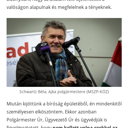
valóságon alapulnak és megfelelnek a tényeknek.
Schwartz Béla, Ajka polgármestere (MSZP-KÖZ)
Miután kijöttünk a bíróság épületéből, én mindenkitől
személyesen elköszöntem. Ekkor azonban
Polgármester Úr, Ügyvezető Úr és ügyvédjük is
figyelmeztetett, hogy
nem kellett volna ezekkel az