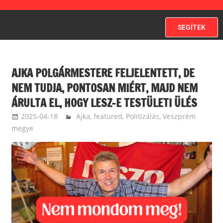
SEGÍTEK
AJKA POLGÁRMESTERE FELJELENTETT, DE
NEM TUDJA, PONTOSAN MIÉRT, MAJD NEM
ÁRULTA EL, HOGY LESZ-E TESTÜLETI ÜLÉS
2025-04-18
balazssandorsandorbalazs
Ajka
,
featured
,
Politizálás
,
Veszprém
megye