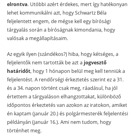
elrontva
. Utóbbi azért érdekes, mert így hatékonyan
lehet kommunikálni azt, hogy Schwartz Béla
feljelentett engem, de mégse kell egy bírósági
tárgyalás során a bíróságnak kimondania, hogy
valósak a megállapításaim.
Az egyik ilyen (szándékos?) hiba, hogy kétséges, a
feljelentők nem tartották be azt a
jogvesztő
határidőt
, hogy 1 hónapon belül meg kell tenniük a
feljelentést. A rendőrségi érkeztetés szerint ez a 31.
és a 34. napon történt csak meg, ráadásul, ha jól
értettem a tárgyaláson elhangzottakat, különböző
időpontos érkeztetés van azokon az iratokon, amiket
én kaptam (január 20.) és polgármesterék feljelentési
példányán (január 16.). Ami nem tudom, hogy
történhet meg.