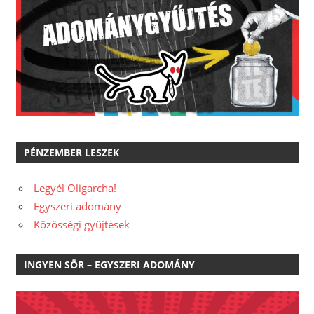
PÉNZEMBER LESZEK
Legyél Oligarcha!
Egyszeri adomány
Közösségi gyűjtések
INGYEN SÖR – EGYSZERI ADOMÁNY