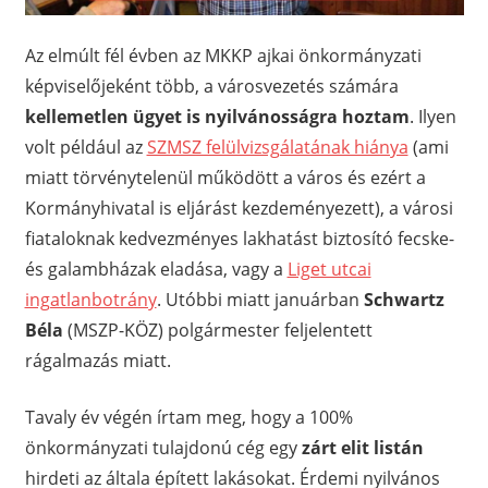
Az elmúlt fél évben az MKKP ajkai önkormányzati
képviselőjeként több, a városvezetés számára
kellemetlen ügyet is nyilvánosságra hoztam
. Ilyen
volt például az
SZMSZ felülvizsgálatának hiánya
(ami
miatt törvénytelenül működött a város és ezért a
Kormányhivatal is eljárást kezdeményezett), a városi
fiataloknak kedvezményes lakhatást biztosító fecske-
és galambházak eladása, vagy a
Liget utcai
ingatlanbotrány
. Utóbbi miatt januárban
Schwartz
Béla
(MSZP-KÖZ) polgármester feljelentett
rágalmazás miatt.
Tavaly év végén írtam meg, hogy a 100%
önkormányzati tulajdonú cég egy
zárt elit listán
hirdeti az általa épített lakásokat. Érdemi nyilvános