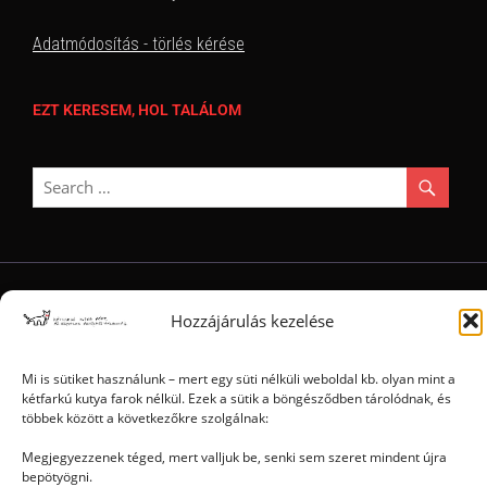
Adatmódosítás - törlés kérése
EZT KERESEM, HOL TALÁLOM
Ⓒ 2006 - 2026 - Magyar Kétfarkú Kutya Párt - Minden jog fenntartva
Hozzájárulás kezelése
Mi is sütiket használunk – mert egy süti nélküli weboldal kb. olyan mint a
kétfarkú kutya farok nélkül. Ezek a sütik a böngésződben tárolódnak, és
többek között a következőkre szolgálnak:
Megjegyezzenek téged, mert valljuk be, senki sem szeret mindent újra
bepötyögni.