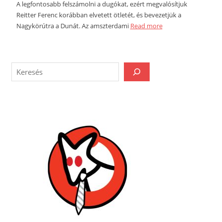
A legfontosabb felszámolni a dugókat, ezért megvalósítjuk
Reitter Ferenc korábban elvetett ötletét, és bevezetjük a
Nagykörútra a Dunát. Az amszterdami
Read more
AJKA
MKKP
MSZP
SÁNDOR
BALÁZS
SCHWARTZ
BÉLA