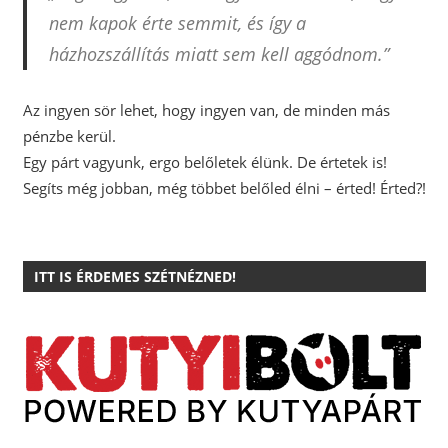
nem kapok érte semmit, és így a
házhozszállítás miatt sem kell aggódnom.”
Az ingyen sör lehet, hogy ingyen van, de minden más
pénzbe kerül.
Egy párt vagyunk, ergo belőletek élünk. De értetek is!
Segíts még jobban, még többet belőled élni – érted! Érted?!
ITT IS ÉRDEMES SZÉTNÉZNED!