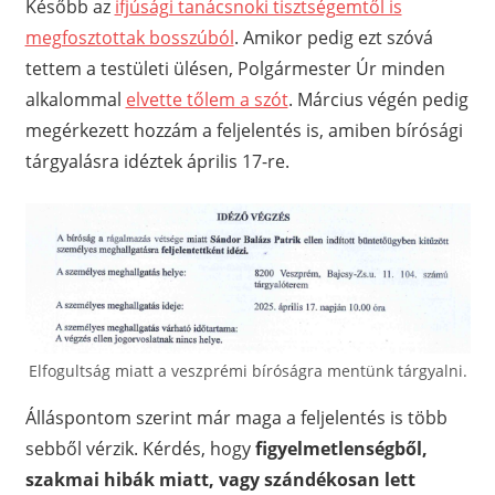
Később az
ifjúsági tanácsnoki tisztségemtől is
megfosztottak bosszúból
. Amikor pedig ezt szóvá
tettem a testületi ülésen, Polgármester Úr minden
alkalommal
elvette tőlem a szót
. Március végén pedig
megérkezett hozzám a feljelentés is, amiben bírósági
tárgyalásra idéztek április 17-re.
Elfogultság miatt a veszprémi bíróságra mentünk tárgyalni.
Álláspontom szerint már maga a feljelentés is több
sebből vérzik. Kérdés, hogy
figyelmetlenségből,
szakmai hibák miatt, vagy szándékosan lett