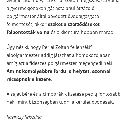
Gyanítható, hogy ha Perlai Zoltán megszavazta volna
a gyermekjogokon gátlástalanul átgázoló
polgármester által bevédett óvodaigazgató
felmentését, akkor
ezeket a szerződéseket
felbontották volna
és a klientúra hoppon marad.
Úgy néz ki, hogy Perlai Zoltán “ellenzéki”
alpolgármester addig játszhat a homokozójában,
amíg azt a fideszes polgármester megengedi neki.
Amint komolyabbra fordul a helyzet, azonnal
rácsapnak a kezére.
A saját bére és a cimborák kifizetése pedig fontosabb
neki, mint biztonságban tudni a kerület óvodásait.
Kazinczy Krisztina