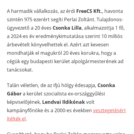
A harmadik vállalkozás, az érdi
FreeCS Kft.
, havonta
szintén 975 ezerért segíti Perlai Zoltánt. Tulajdonos-
ügyvezető a 20 éves
Csonka Lilla
, alkalmazottja 1 fő,
a 2024-es év eredménykimutatása szerint 10 milliós
árbevételt könyvelhettek el. Azért azt kevesen
mondhatják el magukról 20 éves korukra, hogy a
cégük egy budapesti kerület alpolgármesterének ad
tanácsokat.
Talán véletlen, de az ifjú hölgy édesapja,
Csonka
Gábor
a kerület szocialista ex-országgyűlési
képviselőjének,
Lendvai Ildikónak
volt
kampányfőnöke és a 2000-es években
vesztegetésért
ítélték el
.