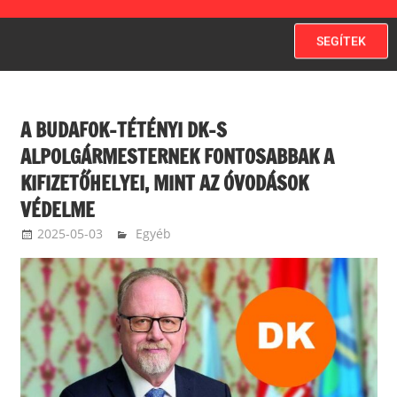
SEGÍTEK
A BUDAFOK-TÉTÉNYI DK-S
ALPOLGÁRMESTERNEK FONTOSABBAK A
KIFIZETŐHELYEI, MINT AZ ÓVODÁSOK
VÉDELME
2025-05-03
Egyéb
kazinczykrisztina