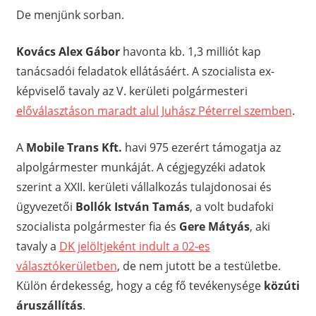
De menjünk sorban.
Kovács Alex Gábor
havonta kb. 1,3 milliót kap
tanácsadói feladatok ellátásáért. A szocialista ex-
képviselő tavaly az V. kerületi polgármesteri
előválasztáson maradt alul Juhász Péterrel szemben
.
A
Mobile Trans Kft.
havi 975 ezerért támogatja az
alpolgármester munkáját. A cégjegyzéki adatok
szerint a XXII. kerületi vállalkozás tulajdonosai és
ügyvezetői
Bollók István Tamás
, a volt budafoki
szocialista polgármester fia és
Gere Mátyás
, aki
tavaly a
DK jelöltjeként indult a 02-es
választókerületben
, de nem jutott be a testületbe.
Külön érdekesség, hogy a cég fő tevékenysége
közúti
áruszállítás
.