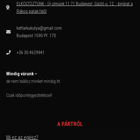
ELKÖLTÖZTÜNK - Új címünk 11 71 Budapest, Gázló u. 12. - bejárat a
Rákos patak felől
ketfarkukutya@gmail.com
Budapest 1590 Pf. 170
+36 30 4629941
Mindig várunk –
de nem találsz minket mindig itt.
Csak időpontegyeztetéssel!
A PÁRTRÓL
Mi ez az egész?