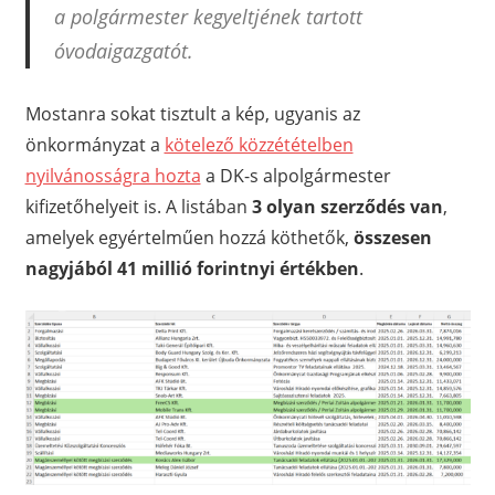
a polgármester kegyeltjének tartott
óvodaigazgatót.
Mostanra sokat tisztult a kép, ugyanis az
önkormányzat a
kötelező közzétételben
nyilvánosságra hozta
a DK-s alpolgármester
kifizetőhelyeit is. A listában
3 olyan szerződés van
,
amelyek egyértelműen hozzá köthetők,
összesen
nagyjából 41 millió forintnyi értékben
.