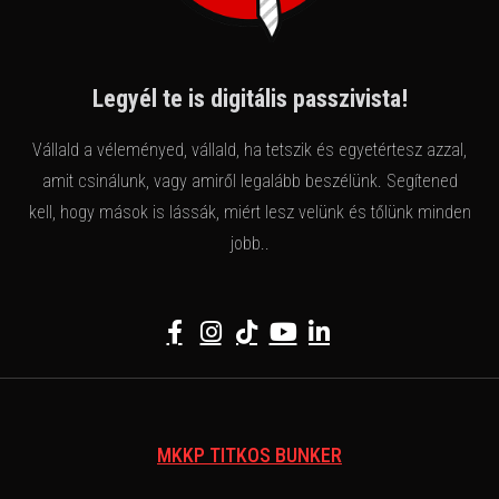
Legyél te is digitális passzivista!
Vállald a véleményed, vállald, ha tetszik és egyetértesz azzal,
amit csinálunk, vagy amiről legalább beszélünk. Segítened
kell, hogy mások is lássák, miért lesz velünk és tőlünk minden
jobb..
MKKP TITKOS BUNKER