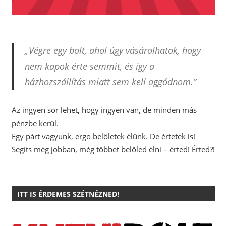
„Végre egy bolt, ahol úgy vásárolhatok, hogy
nem kapok érte semmit, és így a
házhozszállítás miatt sem kell aggódnom.”
Az ingyen sör lehet, hogy ingyen van, de minden más
pénzbe kerül.
Egy párt vagyunk, ergo belőletek élünk. De értetek is!
Segíts még jobban, még többet belőled élni – érted! Érted?!
ITT IS ÉRDEMES SZÉTNÉZNED!