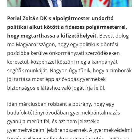
Perlai Zoltán DK-s alpolgármester undorító
politikai alkut kötött a fideszes polgármesterrel,
hogy megtarthassa a kifizetőhelyeit.
Bevett dolog
ma Magyarországon, hogy egy politikus döntési
pozícióba kerülve önkormányzati szerződéseken
keresztül, közpénzzel köszöni meg a kampányát
segítők munkáját. Nagyon úgy tűnik, hogy a cimborák
jól tartása most épp az óvodás gyermekek
biztonságos ellátáshoz való jogát írja felül.
Idén márciusban robbant a botrány, hogy egy
budafok-tétényi óvodában gyermekbántalmazás
gyanúja merült fel, és azt nem jelezték a
gyermekvédelmi jelzőrendszernek. A gyermekvédelmi
törvény világosan fogalmaz: gyanú esetén – jöjjön az