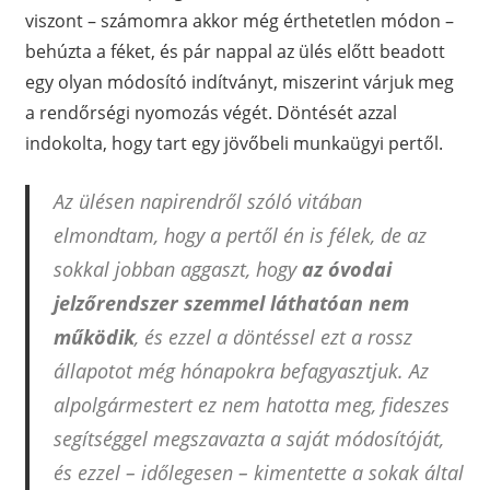
viszont – számomra akkor még érthetetlen módon –
behúzta a féket, és pár nappal az ülés előtt beadott
egy olyan módosító indítványt, miszerint várjuk meg
a rendőrségi nyomozás végét. Döntését azzal
indokolta, hogy tart egy jövőbeli munkaügyi pertől.
Az ülésen napirendről szóló vitában
elmondtam, hogy a pertől én is félek, de az
sokkal jobban aggaszt, hogy
az óvodai
jelzőrendszer szemmel láthatóan nem
működik
, és ezzel a döntéssel ezt a rossz
állapotot még hónapokra befagyasztjuk. Az
alpolgármestert ez nem hatotta meg, fideszes
segítséggel megszavazta a saját módosítóját,
és ezzel – időlegesen – kimentette a sokak által