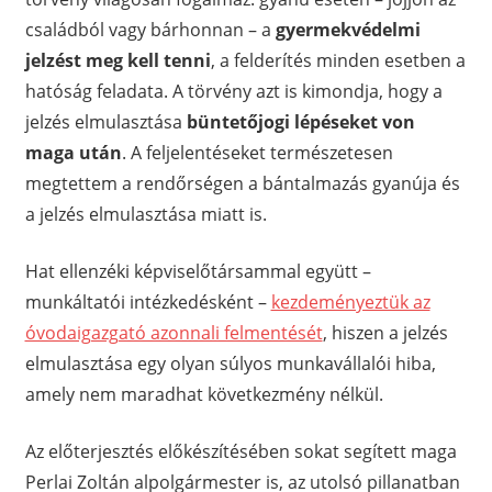
családból vagy bárhonnan – a
gyermekvédelmi
jelzést meg kell tenni
, a felderítés minden esetben a
hatóság feladata. A törvény azt is kimondja, hogy a
jelzés elmulasztása
büntetőjogi lépéseket von
maga után
. A feljelentéseket természetesen
megtettem a rendőrségen a bántalmazás gyanúja és
a jelzés elmulasztása miatt is.
Hat ellenzéki képviselőtársammal együtt –
munkáltatói intézkedésként –
kezdeményeztük az
óvodaigazgató azonnali felmentését
, hiszen a jelzés
elmulasztása egy olyan súlyos munkavállalói hiba,
amely nem maradhat következmény nélkül.
Az előterjesztés előkészítésében sokat segített maga
Perlai Zoltán alpolgármester is, az utolsó pillanatban