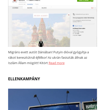
Migráns evett autót Dániában! Putyin dióval gyógyítja a
rákot keresztútnál éjfélkor! Az ukrán fasiszták állnak az
Iszlám Állam mögött! Kitört
Read more
ELLENKAMPÁNY