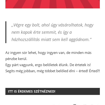
„Végre egy bolt, ahol úgy vásárolhatok, hogy
nem kapok érte semmit, és így a
házhozszállítás miatt sem kell aggódnom.”
Az ingyen sör lehet, hogy ingyen van, de minden más
pénzbe kerül.
Egy párt vagyunk, ergo belőletek élünk. De értetek is!
Segíts még jobban, még többet belőled élni – érted! Érted?!
ITT IS ÉRDEMES SZÉTNÉZNED!