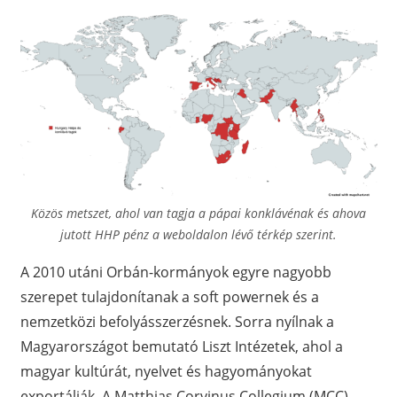
Közös metszet, ahol van tagja a pápai konklávénak és ahova
jutott HHP pénz a weboldalon lévő térkép szerint.
A 2010 utáni Orbán-kormányok egyre nagyobb
szerepet tulajdonítanak a soft powernek és a
nemzetközi befolyásszerzésnek. Sorra nyílnak a
Magyarországot bemutató Liszt Intézetek, ahol a
magyar kultúrát, nyelvet és hagyományokat
exportálják. A Matthias Corvinus Collegium (MCC)