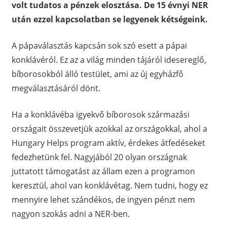
volt tudatos a pénzek elosztása. De 15 évnyi NER
után ezzel kapcsolatban se legyenek kétségeink.
A pápaválasztás kapcsán sok szó esett a pápai
konklávéról. Ez az a világ minden tájáról idesereglő,
bíborosokból álló testület, ami az új egyházfő
megválasztásáról dönt.
Ha a konklávéba igyekvő bíborosok származási
országait összevetjük azokkal az országokkal, ahol a
Hungary Helps program aktív, érdekes átfedéseket
fedezhetünk fel. Nagyjából 20 olyan országnak
juttatott támogatást az állam ezen a programon
keresztül, ahol van konklávétag. Nem tudni, hogy ez
mennyire lehet szándékos, de ingyen pénzt nem
nagyon szokás adni a NER-ben.