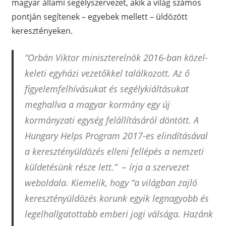
magyar állami segélyszervezet, akik a világ számos
pontján segítenek – egyebek mellett – üldözött
keresztényeken.
“Orbán Viktor miniszterelnök 2016-ban közel-
keleti egyházi vezetőkkel találkozott. Az ő
figyelemfelhívásukat és segélykiáltásukat
meghallva a magyar kormány egy új
kormányzati egység felállításáról döntött. A
Hungary Helps Program 2017-es elindításával
a keresztényüldözés elleni fellépés a nemzeti
küldetésünk része lett.” – írja a szervezet
weboldala. Kiemelik, hogy “a világban zajló
keresztényüldözés korunk egyik legnagyobb és
legelhallgatottabb emberi jogi válsága. Hazánk