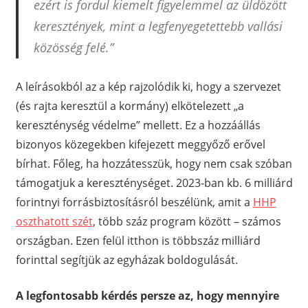
ezért is fordul kiemelt figyelemmel az üldözött
keresztények, mint a legfenyegetettebb vallási
közösség felé.”
A leírásokból az a kép rajzolódik ki, hogy a szervezet
(és rajta keresztül a kormány) elkötelezett „a
kereszténység védelme” mellett. Ez a hozzáállás
bizonyos közegekben kifejezett meggyőző erővel
bírhat. Főleg, ha hozzátesszük, hogy nem csak szóban
támogatjuk a kereszténységet. 2023-ban kb. 6 milliárd
forintnyi forrásbiztosításról beszélünk, amit a
HHP
oszthatott szét
, több száz program között – számos
országban. Ezen felül itthon is többszáz milliárd
forinttal segítjük az egyházak boldogulását.
A legfontosabb kérdés persze az, hogy mennyire