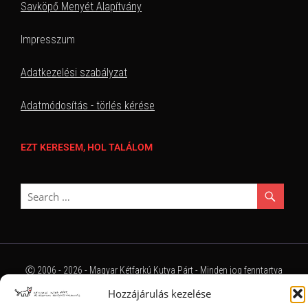
Savköpő Menyét Alapítvány
Impresszum
Adatkezelési szabályzat
Adatmódosítás - törlés kérése
EZT KERESEM, HOL TALÁLOM
Ⓒ 2006 - 2026 - Magyar Kétfarkú Kutya Párt - Minden jog fenntartva
Hozzájárulás kezelése