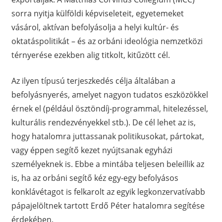
sorra nyitja külföldi képviseleteit, egyetemeket
vásárol, aktívan befolyásolja a helyi kultúr- és
oktatáspolitikát – és az orbáni ideológia nemzetközi
térnyerése ezekben alig titkolt, kitűzött cél.
Az ilyen típusú terjeszkedés célja általában a
befolyásnyerés, amelyet nagyon tudatos eszközökkel
érnek el (például ösztöndíj-programmal, hitelezéssel,
kulturális rendezvényekkel stb.). De cél lehet az is,
hogy hatalomra juttassanak politikusokat, pártokat,
vagy éppen segítő kezet nyújtsanak egyházi
személyeknek is. Ebbe a mintába teljesen beleillik az
is, ha az orbáni segítő kéz egy-egy befolyásos
konklávétagot is felkarolt az egyik legkonzervatívabb
pápajelöltnek tartott Erdő Péter hatalomra segítése
érdekében.