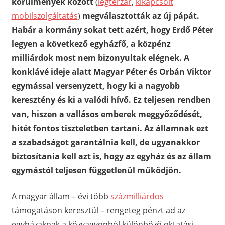
körülmények között
(
légtérzár
,
kikapcsolt
mobilszolgáltatás
)
megválasztották az új pápát.
Habár a kormány sokat tett azért, hogy Erdő Péter
legyen a következő egyházfő, a közpénz
milliárdok most nem bizonyultak elégnek. A
konklávé ideje alatt Magyar Péter és Orbán Viktor
egymással versenyzett, hogy ki a nagyobb
keresztény és ki a valódi hívő. Ez teljesen rendben
van, hiszen a vallásos emberek meggyőződését,
hitét fontos tiszteletben tartani. Az államnak ezt
a szabadságot garantálnia kell, de ugyanakkor
biztosítania kell azt is, hogy az egyház és az állam
egymástól teljesen függetlenül működjön.
A magyar állam – évi több
százmilliárdos
támogatáson keresztül – rengeteg pénzt ad az
egyházaknak a közvagyonból különböző oktatási,