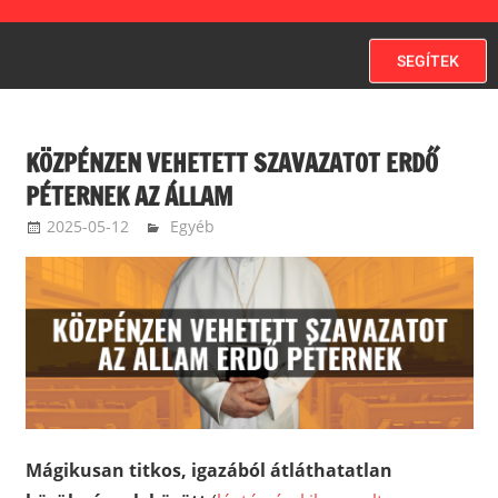
SEGÍTEK
KÖZPÉNZEN VEHETETT SZAVAZATOT ERDŐ
PÉTERNEK AZ ÁLLAM
2025-05-12
Egyéb
balazssandorsandorbalazs
Mágikusan titkos, igazából átláthatatlan