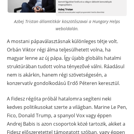
Azbej Tristan államtitkár köszötőszavai a Hungary Helps
weboldalán.
A mostani pápaválasztásnak különleges tétje volt.
Orbán Viktor régi álma teljesülhetett volna, ha
magyar lenne az új pápa. Így újabb globális hatalmi
struktúrában tudott volna tényezővé válni. Ráadásul
nem is akárkin, hanem régi szövetségesén, a
konzervatív gondolkodású Erdő Péteren keresztül.
A Fidesz régóta próbál hatalomra segíteni neki
kedves politikusokat szerte a világban. Marine Le Pen,
Fico, Donald Trump, a spanyol Vox vagy éppen
Andrej Babis is azon csoportok közé tartozik, akiket a
Fidesz előszeretettel támogatott szóban, vagy éppen