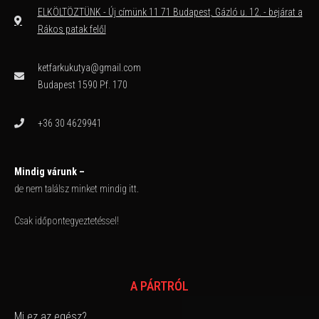
ELKÖLTÖZTÜNK - Új címünk 11 71 Budapest, Gázló u. 12. - bejárat a
Rákos patak felől
ketfarkukutya@gmail.com
Budapest 1590 Pf. 170
+36 30 4629941
Mindig várunk –
de nem találsz minket mindig itt.
Csak időpontegyeztetéssel!
A PÁRTRÓL
Mi ez az egész?