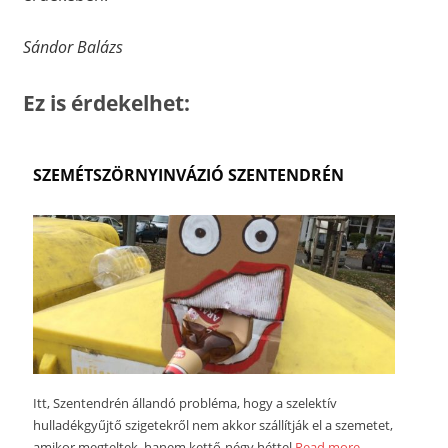
Sándor Balázs
Ez is érdekelhet:
SZEMÉTSZÖRNYINVÁZIÓ SZENTENDRÉN
Itt, Szentendrén állandó probléma, hogy a szelektív
hulladékgyűjtő szigetekről nem akkor szállítják el a szemetet,
amikor megteltek, hanem kettő-négy héttel
Read more