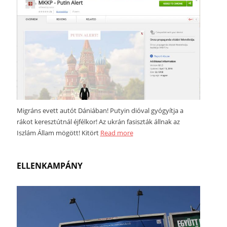
Migráns evett autót Dániában! Putyin dióval gyógyítja a
rákot keresztútnál éjfélkor! Az ukrán fasiszták állnak az
Iszlám Állam mögött! Kitört
Read more
ELLENKAMPÁNY