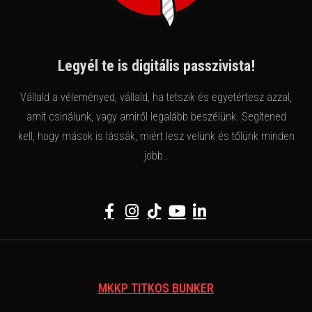
Legyél te is digitális passzivista!
Vállald a véleményed, vállald, ha tetszik és egyetértesz azzal,
amit csinálunk, vagy amiről legalább beszélünk. Segítened
kell, hogy mások is lássák, miért lesz velünk és tőlünk minden
jobb..
MKKP TITKOS BUNKER