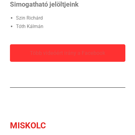
Simogatható jelöltjeink
Szin Richárd
Tóth Kálmán
Több videóért irány a Facebook
MISKOLC