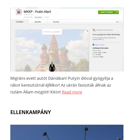
Migráns evett autót Dániában! Putyin dióval gyógyítja a
rákot keresztútnál éjfélkor! Az ukrán fasiszták állnak az
Iszlám Állam mögött! Kitört
Read more
ELLENKAMPÁNY