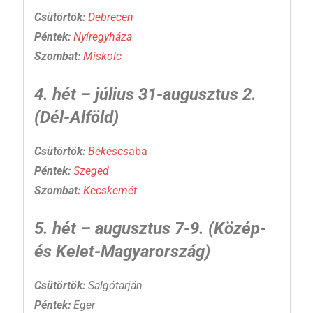
Csütörtök:
Debrecen
Péntek:
Nyíregyháza
Szombat:
Miskolc
4. hét – július 31-augusztus 2.
(Dél-Alföld)
Csütörtök:
Békéscs
aba
Péntek:
Szeged
Szombat
:
Kecskemét
5. hét – augusztus 7-9. (Közép-
és Kelet-Magyarország)
Csütörtök:
Salgótarján
Péntek:
Eger