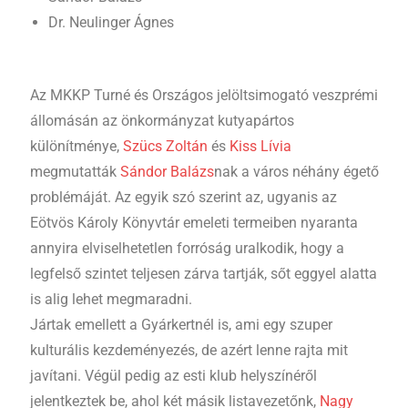
Dr. Neulinger Ágnes
Az MKKP Turné és Országos jelöltsimogató veszprémi
állomásán az önkormányzat kutyapártos
különítménye,
Szücs Zoltán
és
Kiss Lívia
megmutatták
Sándor Balázs
nak a város néhány égető
problémáját. Az egyik szó szerint az, ugyanis az
Eötvös Károly Könyvtár emeleti termeiben nyaranta
annyira elviselhetetlen forróság uralkodik, hogy a
legfelső szintet teljesen zárva tartják, sőt eggyel alatta
is alig lehet megmaradni.
Jártak emellett a Gyárkertnél is, ami egy szuper
kulturális kezdeményezés, de azért lenne rajta mit
javítani. Végül pedig az esti klub helyszínéről
jelentkeztek be, ahol két másik listavezetőnk,
Nagy