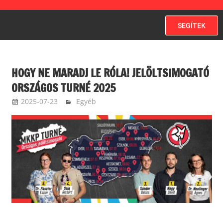
SEGÍTEK
HOGY NE MARADJ LE RÓLA! JELÖLTSIMOGATÓ
ORSZÁGOS TURNÉ 2025
2025-07-23
MKKP
Egyéb