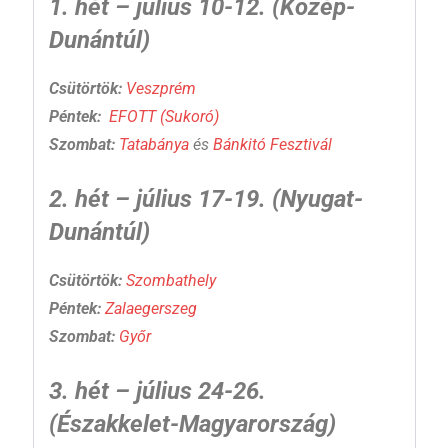
1. hét – július 10-12. (Közép-
Dunántúl)
Csütörtök:
Veszprém
Péntek:
EFOTT (Sukoró)
Szombat:
Tatabánya
és
Bánkitó Fesztivál
2. hét – július 17-19. (Nyugat-
Dunántúl)
Csütörtök:
Szombathely
Péntek:
Zalaegerszeg
Szombat:
Győr
3. hét – július 24-26.
(Északkelet-Magyarország)