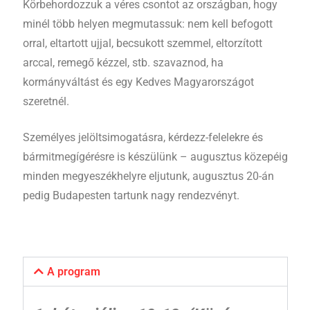
Körbehordozzuk a véres csontot az országban, hogy
minél több helyen megmutassuk: nem kell befogott
orral, eltartott ujjal, becsukott szemmel, eltorzított
arccal, remegő kézzel, stb. szavaznod, ha
kormányváltást és egy Kedves Magyarországot
szeretnél.
Személyes jelöltsimogatásra, kérdezz-felelekre és
bármitmegígérésre is készülünk – augusztus közepéig
minden megyeszékhelyre eljutunk, augusztus 20-án
pedig Budapesten tartunk nagy rendezvényt.
A program